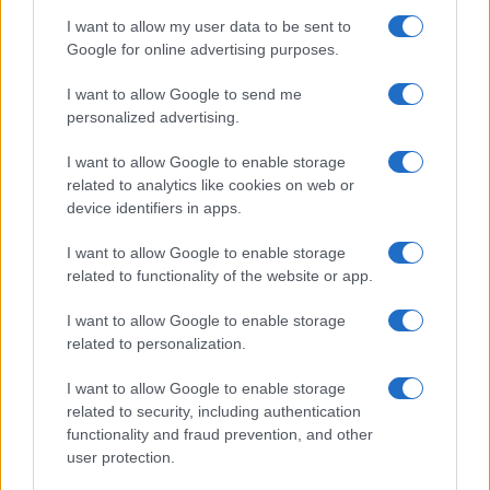
l’incidente: “Operazione fatta.
I want to allow my user data to be sent to
Ecco cosa mi aspetta”
Google for online advertising purposes.
I want to allow Google to send me
Temptation Island torna a settembre su
Canale 5? Raffaella Mennoia rompe il silenzio
personalized advertising.
Raffaella Griggi su Chi l’ha visto: “Sciarelli mi
I want to allow Google to enable storage
ha detto di essere meno buona”
related to analytics like cookies on web or
The Voice Senior, rivoluzione in giuria:
device identifiers in apps.
Fiorella Mannoia sostituisce Loredana Bertè
I want to allow Google to enable storage
Ascolti Tv 3 agosto: vince Il Giovane
related to functionality of the website or app.
Montalbano, Ruota ad un passo dal 30%
Gerry Scotti sul successo de La ruota della
I want to allow Google to enable storage
fortuna: “Rai ci ha preso sottogamba”
related to personalization.
I want to allow Google to enable storage
related to security, including authentication
functionality and fraud prevention, and other
user protection.