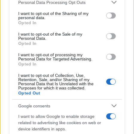
Personal Data Processing Opt Outs
This information may also be disclosed by us to third parties
ULTIME NOTIZIE
on the IAB’s List of Downstream Participants that may further
I want to opt-out of the Sharing of my
disclose it to other third parties.
personal data.
Temptation Island, puntata
Opted In
speciale a settembre? Lo spoiler
Please note that this website/app uses one or more Google
di Rosario Monetti
services and may gather and store information including but
I want to opt-out of the Sale of my
Personal Data.
not limited to your visit or usage behaviour. You may click to
Opted In
grant or deny consent to Google and its third-party tags to
Carmen Russo ed Enzo Paolo
use your data for below specified purposes in below Google
Turchi nel cast di Amici? La loro
I want to opt-out of processing my
risposta spiazza
consent section.
Personal Data for Targeted Advertising.
Opted In
I want to opt-out of Collection, Use,
Marianna Scarci: “Saranno
Retention, Sale, and/or Sharing of my
Famosi? Niente cachet. Ecco
Personal Data that Is Unrelated with the
com’era Maria De Filippi”
Purposes for which it was collected.
Opted Out
Temptation Island, Soraya
Google consents
Sabetta massacrata: “Sono stata
minacciata di morte”
I want to allow Google to enable storage
related to advertising like cookies on web or
device identifiers in apps.
Andrea Dal Corso come sta dopo