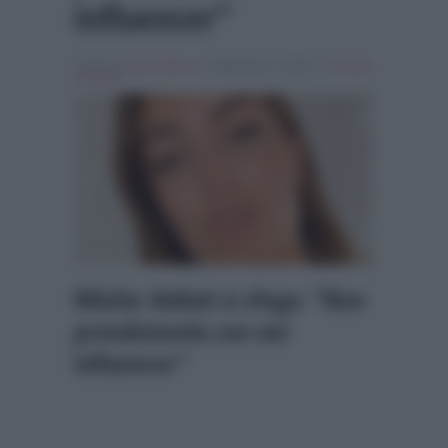
influencer”
Scritto da
Denis Bocca
, il Settembre 9, 2025 , in
Uomini
e Donne
Nilufar Addati si sfoga: “Non
prendetevela con noi
influencer”