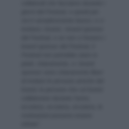
collaterali che facciamo durante i
giorni del Festival, e quindi per
noi è semplicemente lavoro, e ci
invitano i brand, i brand sponsor
del Festival, e se non ci fossero i
brand sponsor del Festival, il
Festival non potrebbe stare in
piedi, chiaramente, e i brand
sponsor sono chiaramente liberi
di invitare le persone amiche del
brand, le persone che col brand
collaborano durante l’anno,
eccetera, eccetera, eccetera, le
motivazioni possono essere
infinite”
.