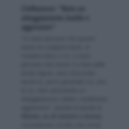
L’influencer: “Noto un
atteggiamento inutile e
aggressivo”
“Ci sono persone che questo
lavoro lo svolgono bene, in
maniera etica, e sì, ci sono
persone che vanno lì a fare delle
brutte figure, sono d’accordo,
anche io, poi in generale c’è, non
lo so, noto veramente un
atteggiamento cattivo, inutilmente
aggressivo”
: queste le parole di
Nilufar, ex di Uomini e Donne
,
concludendo col dire che ormai