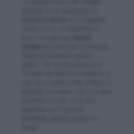
n’è parlato manco per sbaglio.
Soltanto un’ex opinionista di
Uomini e Donne
si è scagliata
contro di loro. A rispondere a
tono ci ha pensato
Nilufar
Addati
sui social che in un lungo
sfogo ha dichiarato quanto
segue:
“Se la mia presenza al
Festival del Cinema di Venezia, la
mia come quella di altri colleghi, ti
disturba così tanto, non te la devi
prendere con me, te la devi
prendere con il sistema
pubblicità, perché questo è il
tema”
.