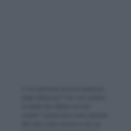
A chi interessa ancora qualcosa
degli influencer? Per non parlare
di quelli che sfilano sul red
carpet? Quest’anno sono passati
del tutto sotto traccia e non se