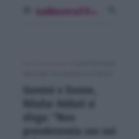
»
»
Home
Uomini e Donne
Uomini e Donne, Nilufar
Addati si sfoga: “Non prendetevela con noi influencer”
Uomini e Donne,
Nilufar Addati si
sfoga: “Non
prendetevela con noi