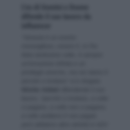
L’ex di Uomini e Donne
difende il suo lavoro da
influencer
“Venezia è un evento
meraviglioso, essere lì, io l’ho
fatta tantissime volte, è sempre
un’emozione infinita e un
privilegio enorme, ma noi siamo lì
perché ci invitano”
si è sfogata
Nilufar Addati
difendendo il suo
lavoro,
“perché ci invitano, a volte
ci pagano, a volte non ci pagano,
a volte andiamo lì non pagati,
però abbiamo altre attività in ADV