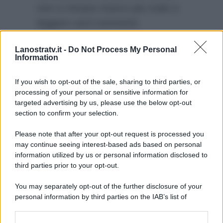
non ci rimane manco più male a
leggere certi commenti
aggressivi. A essersi
sfogata
Lanostratv.it -
Do Not Process My Personal
contro gli influencer
ci aveva
Information
pensato nei giorni scorsi
Karina
Cascella
.
If you wish to opt-out of the sale, sharing to third parties, or
processing of your personal or sensitive information for
targeted advertising by us, please use the below opt-out
section to confirm your selection.
Please note that after your opt-out request is processed you
may continue seeing interest-based ads based on personal
information utilized by us or personal information disclosed to
third parties prior to your opt-out.
You may separately opt-out of the further disclosure of your
personal information by third parties on the IAB’s list of
downstream participants.