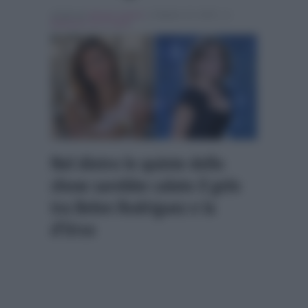
Scritto da
Alessio Cimino
, il Ottobre 15, 2025 , in
Ballando con le stelle
Nel dietro le quinte dello
show sarebbe calato il gelo
tra Belen Rodriguez e la
d’Urso