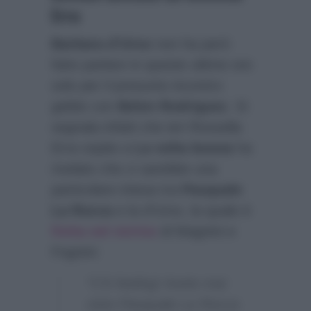
Erra
Barbara d’Urso
non ha però
fatto parlare in queste ultime ore
solo per il presunto incontro
gelido con
Belen Rodriguez
. Si
segnala infatti che ieri Rossella
Erra ospite a
La volta buona
ha
rivelato che ci sarebbe una
particolare intesa tra
Pasquale
La Rocca
e la d’Urso, la quale è
finita nel mirino
di Magnini e
Fognini:
“C’è feeling! Avete mai
visto Pasquale La Rocca