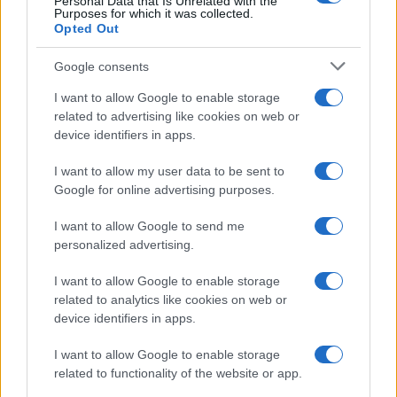
Personal Data that Is Unrelated with the
rompe il silenzio
Purposes for which it was collected.
Opted Out
Uomini e Donne, sfogo al veleno
Google consents
di Ludovica Valli: “Letto cose
sconvolgenti su di me”
I want to allow Google to enable storage
related to advertising like cookies on web or
device identifiers in apps.
Uomini e Donne, retroscena di
Alice Barisciani: “Ricevevo
I want to allow my user data to be sent to
minacce e insulti”
Google for online advertising purposes.
I want to allow Google to send me
Belen Rodriguez ritrova la serenità: il bacio
personalized advertising.
con il compagno Gaetano Fidanzati
Uomini e Donne, Elisabetta Gigante in
I want to allow Google to enable storage
ospedale: “Barcollo ma non mollo”
related to analytics like cookies on web or
Temptation Island, affari d’oro per Giovanni
device identifiers in apps.
Grazioso: attività in espansione?
I want to allow Google to enable storage
Benjamin Mascolo replica alla sua ex
related to functionality of the website or app.
fidanzata Bella Thorne: “Dicono di me…”