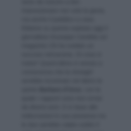
tanto da riuscire a ben
impressionare non solo la giuria,
ma anche il pubblico a casa.
Ebbene su questa ospitata oggi il
giornalista Giuseppe Candela sul
magazine
Chi
ha svelato un
succoso retroscena. Di cosa si
tratta? Quest’ultimo è venuto a
conoscenza che la showgirl
avrebbe incontrato nel dietro le
quinte
Barbara d’Urso
, con la
quale i rapporti sono tesi ormai
da diversi anni. E in base alle
indiscrezioni in suo possesso tra
le due sarebbe calato subito il