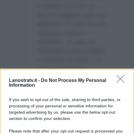
in quattro anni con un
braccio poggiato sulla sua
ballerina? Io mai! C’è una
vicinanza umana e
spirituale…Io vedo un
Pasquale La Rocca felice
e contento di vivere e di
stare con Barbara
d’Urso…”
Lanostratv.it -
Do Not Process My Personal
Information
Parole queste che in poco tempo
hanno già fatto il giro del web.
If you wish to opt-out of the sale, sharing to third parties, or
processing of your personal or sensitive information for
targeted advertising by us, please use the below opt-out
section to confirm your selection.
Please note that after your opt-out request is processed you