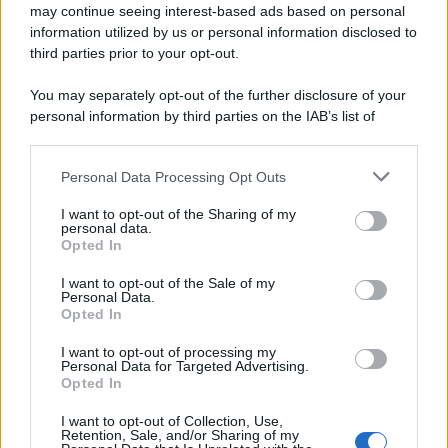
may continue seeing interest-based ads based on personal
information utilized by us or personal information disclosed to
third parties prior to your opt-out.
You may separately opt-out of the further disclosure of your
personal information by third parties on the IAB’s list of
downstream participants.
Personal Data Processing Opt Outs
This information may also be disclosed by us to third parties
on the IAB’s List of Downstream Participants that may further
ULTIME NOTIZIE
I want to opt-out of the Sharing of my
disclose it to other third parties.
personal data.
Amici, già finita tra Nicola
Opted In
Marchionni e Valentina Pesaresi:
Please note that this website/app uses one or more Google
“Siamo molto distanti”
services and may gather and store information including but
I want to opt-out of the Sale of my
Personal Data.
not limited to your visit or usage behaviour. You may click to
Opted In
grant or deny consent to Google and its third-party tags to
La Ruota della Fortuna,
use your data for below specified purposes in below Google
complimenti per Gerry Scotti:
I want to opt-out of processing my
consent section.
“Avrai un futuro fantastico”
Personal Data for Targeted Advertising.
Opted In
I want to opt-out of Collection, Use,
Helena Prestes e Javier Martinez
Retention, Sale, and/or Sharing of my
sono in crisi oppure no? Lui