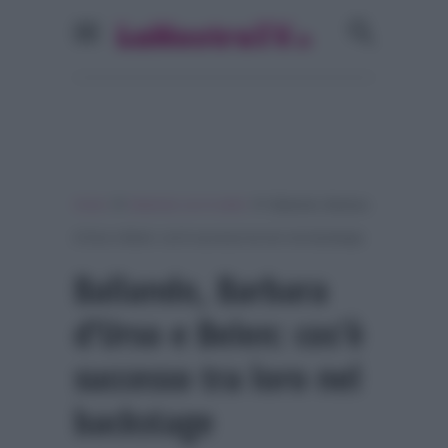
»
»
Home
Ballando con le stelle
Ballando, Barbara
d’Urso e Belen: cos’è successo tra loro nel backstage
Ballando, Barbara
d’Urso e Belen: cos’è
successo tra loro nel
backstage