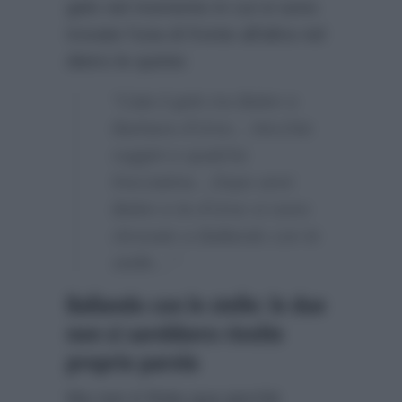
gelo nel momento in cui si sono
trovate l’una di fronte all’altra nel
dietro le quinte:
“Cala il gelo tra Belen e
Barbara d’Urso…Vecchie
ruggini e qualche
frecciatina…Dopo anni
Belen e la d’Urso si sono
ritrovate a Ballando con le
stelle…”
Ballando con le stelle: le due
non si sarebbero rivolte
proprio parola
Ma non è finita qua perchè