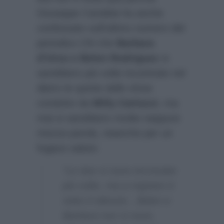
Giuseppe Candela ha anche
confessato sull’ultimo numero del
periodico
Chi
che
Barbara
d’Urso e Belen Rodriguez
si
sarebbero più volte incontrate nel
dietro le quinte dello show
condotto da
Milly Carlucci
, ma
mai si sarebbero rivolte neppure
mezza parola, neanche per un
fugace saluto:
“Le due si sono incrociate
più volte, ma a regnare è
stato il silenzio…Belen e
Barbara non si sono,