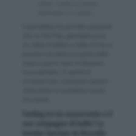
infatti, rivolte la parola…
Nemmeno un saluto…”
Il giornalista ha poi fatto presente
che su Rai Play girerebbe pure
un video di Belen e della d’Urso a
provare nel dietro le quinte dello
show a pochi metri di distanza
l’una dall’altra. E quindi di
occasioni per scambiare quattro
chiacchiere le avrebbero avute,
ma niente.
Feeling tra la concorrente e il
suo compagno di ballo? La
bomba lanciata da Rossella