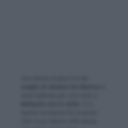
Una decina di giorni fa l’
ex
moglie di Stefano De Martino
è
stata ballerina per una notte a
Ballando con le stelle
. E in
questa occasione ha mostrato
tutto il suo talento nella danza,