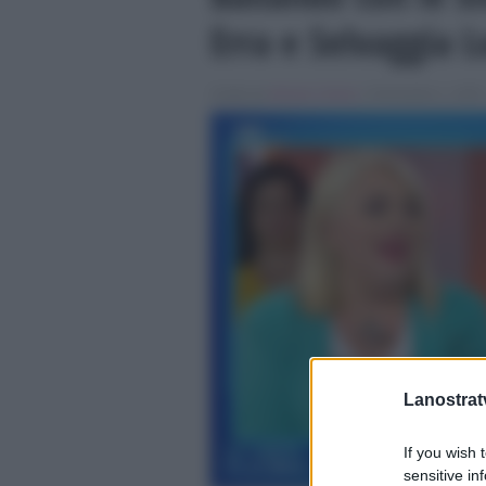
Erra e Selvaggia L
Scritto da
Alessio Cimino
, il Novembre 1, 2025 
Lanostratv
If you wish 
sensitive in