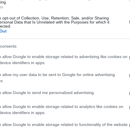
ing.
le stelle
. Quest’ultima, dopo aver
In
Ballan
ith
ha un bel rapporto, ha rivelato che
Carluc
o opt-out of Collection, Use, Retention, Sale, and/or Sharing
sempre stata una certa freddezza:
Tempta
ersonal Data that Is Unrelated with the Purposes for which it
lected.
Vatier
Out
li ci limitiamo a un ‘buona- sera’…Ogni
Grazia
Mattia
 gattini, ma finisce lì: lei non mi ha mai
consents
rivato…”
o allow Google to enable storage related to advertising like cookies on
evice identifiers in apps.
mo Mariotto
:
“Ci punzecchiamo anche a
o allow my user data to be sent to Google for online advertising
s.
le stelle giudicata dalla Tribuna del
to allow Google to send me personalized advertising.
o allow Google to enable storage related to analytics like cookies on
to che giudizi darebbe alla giuria dello
evice identifiers in apps.
ne avesse la possibilità. E la Erra, che
e la produzione
del programma di
Milly
o allow Google to enable storage related to functionality of the website