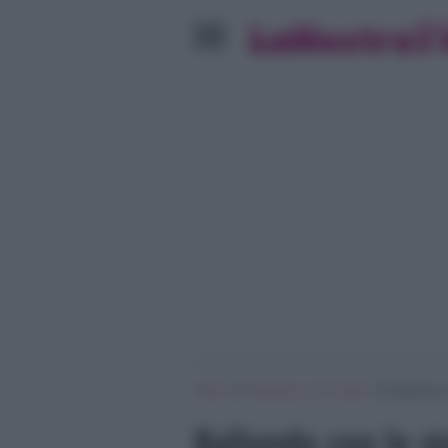
»
»
Home
Ballando con le stelle
Ballando co
Ballando con le st