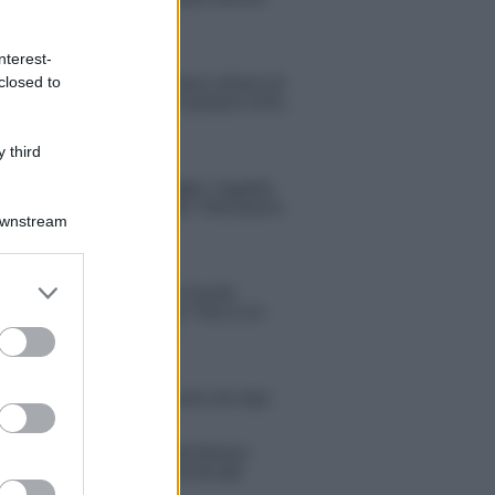
“Dicono di me…”
nterest-
closed to
Amici, Simone Nolasco vittima di
un incidente: “Mi è passata tutta
la vita davanti”
 third
Un medico in famiglia, l’appello
di Margot Sikabonyi: “Necessario
Downstream
il suo ritorno!”
er and store
Temptation Island, Danilo
to grant or
D’Angelo ammette: “Non è un
ed purposes
periodo semplice”
 Opi svela una volta per tutte che tipo
porto ha con Michelle
tion Island, Danilo diffida Simona
no che replica: “Ho conservato gli
n”