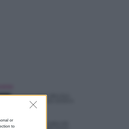
 NOTIZIE
Temptation Island, affari d’oro
per Giovanni Grazioso: attività in
espansione?
sonal or
Benjamin Mascolo replica alla
ection to
sua ex fidanzata Bella Thorne: