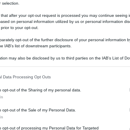
 selection.
vrebbe rapporti con la Tribuna del
 that after your opt-out request is processed you may continue seeing i
ased on personal information utilized by us or personal information dis
 prior to your opt-out.
rately opt-out of the further disclosure of your personal information by
he IAB’s list of downstream participants.
tion may also be disclosed by us to third parties on the IAB’s List of 
 that may further disclose it to other third parties.
 that this website/app uses one or more Google services and may gath
l Data Processing Opt Outs
including but not limited to your visit or usage behaviour. You may click 
 to Google and its third-party tags to use your data for below specifi
o opt-out of the Sharing of my personal data.
ogle consent section.
In
Amici:
di rap
o opt-out of the Sale of my Personal Data.
un’intervista al magazine
Tv Sorrisi e
In
Tempta
Giorda
ne le è stato chiesto in che rapporti è
to opt-out of processing my Personal Data for Targeted
scree