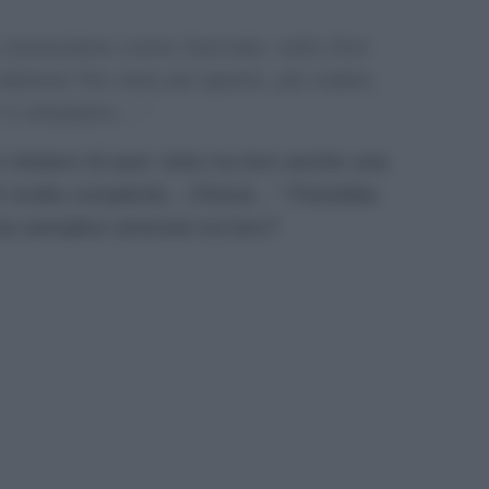
e conosciamo come riservato, tutto d’un
zione l’ho visto più aperto, più solare,
e’ e simpatico…”
 mistero di aver visto tra loro anche una
’è molta complicità…Chissà…”
Potrebbe
na semplice amicizia tra loro?