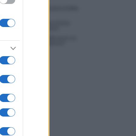
do con le stelle 2026, rivoluzione di Milly
ci: tutte le indiscrezioni
tion Island, la confessione di Perla
o: “Non riesco più a guardarlo”
 Kendi soffre per la fine della storia con
 Scudieri: “So cosa ci ha distrutti”