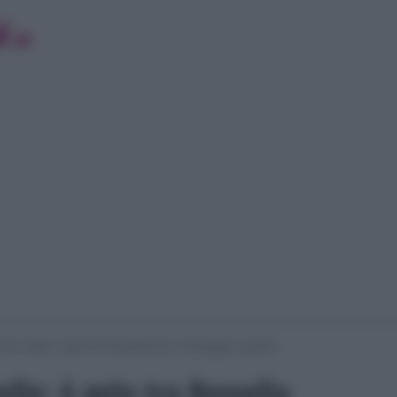
n le stelle: è gelo tra Rossella Erra e Selvaggia Lucarelli
elle: è gelo tra Rossella