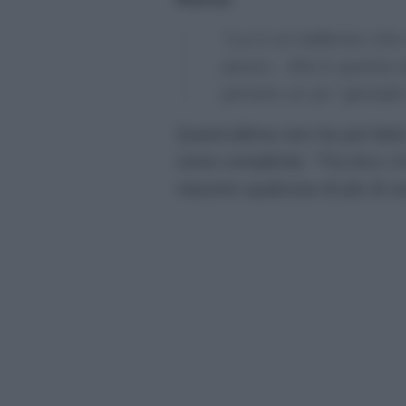
“Lui è un ballerino ch
pezzo…Ma in questa edi
persino un po’ ‘giovial
Quest’ultima non ha poi fatto
certa complicità:
“Tra loro c
nascere qualcosa di più di u