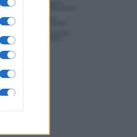
ice Senior, rivoluzione in giuria:
la Mannoia sostituisce Loredana Bertè
i Tv 3 agosto: vince Il Giovane
bano, Ruota ad un passo dal 30%
Scotti sul successo de La ruota della
a: “Rai ci ha preso sottogamba”