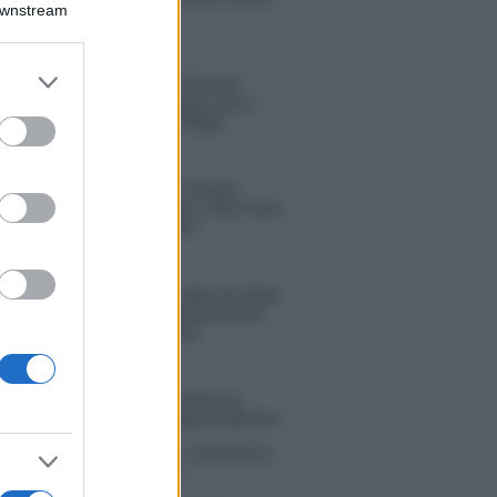
Downstream
risposta spiazza
er and store
Marianna Scarci: “Saranno
to grant or
Famosi? Niente cachet. Ecco
ed purposes
com’era Maria De Filippi”
Temptation Island, Soraya
Sabetta massacrata: “Sono stata
minacciata di morte”
Andrea Dal Corso come sta dopo
l’incidente: “Operazione fatta.
Ecco cosa mi aspetta”
tion Island torna a settembre su
 5? Raffaella Mennoia rompe il silenzio
la Griggi su Chi l’ha visto: “Sciarelli mi
to di essere meno buona”