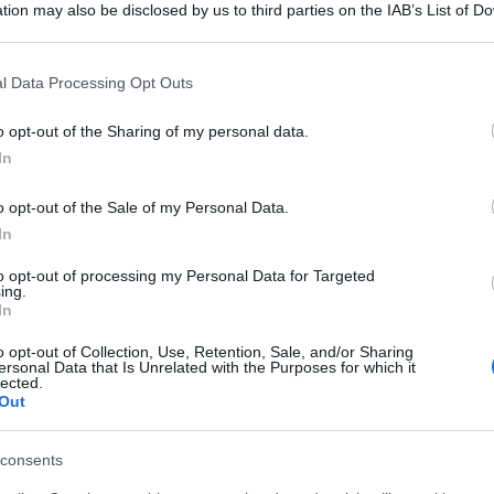
tion may also be disclosed by us to third parties on the IAB’s List of 
antante Anna Pepe
 that may further disclose it to other third parties.
 that this website/app uses one or more Google services and may gath
l Data Processing Opt Outs
including but not limited to your visit or usage behaviour. You may click 
 to Google and its third-party tags to use your data for below specifi
o opt-out of the Sharing of my personal data.
ogle consent section.
In
o opt-out of the Sale of my Personal Data.
In
to opt-out of processing my Personal Data for Targeted
ing.
In
o opt-out of Collection, Use, Retention, Sale, and/or Sharing
ersonal Data that Is Unrelated with the Purposes for which it
lected.
Tempta
ebbero capitare perché gettano nel caos
Out
Canale
llo che dovrebbe essere un concerto di
Raffael
consents
omenti di tensione all’Unipol Arena di
ha det