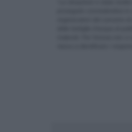
“La situazione è stata risolta
proseguito concludendosi in 
organizzatori del concerto d
delle bottiglie d’acqua al pub
malevoli. Per fortuna non ci 
riesca a identificare i respons