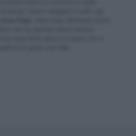
 in pochi minuti e il concerto è subito
sicurezza”
hanno speigato lo staff e gli
i
Anna Pepe
. Sono state distribuite anche
blico che ha riportato alcuni sintomi
sono state ferite gravi e si spera che si
abili di un gesto così folle.