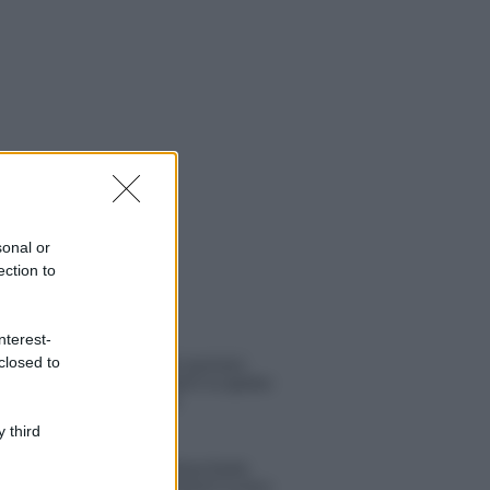
sonal or
ection to
 NOTIZIE
nterest-
closed to
Temptation Island, puntata
speciale a settembre? Lo spoiler
di Rosario Monetti
 third
Carmen Russo ed Enzo Paolo
Turchi nel cast di Amici? La loro