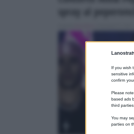
spray al peperonc
Scritto da
Denis Bocca
, il Novembre 27, 2025 ,
Lanostratv
If you wish 
sensitive in
confirm your
Please note
based ads b
third parties
You may sepa
parties on t