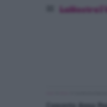
»
»
Home
Musica
Concerto Anna Pepe nel 
Concerto Anna Pep