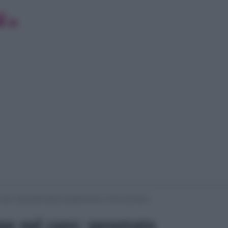
caos: spruzzato spray al peperoncino, cos’è successo
e nel caos: spruzzato