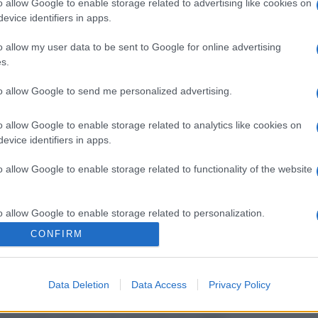
o allow Google to enable storage related to advertising like cookies on
rto di
Anna Pepe
tenutasi ieri, 26
The Vo
evice identifiers in apps.
Fiorel
 di preciso? L’esibizione della cantante
Ascolt
alcuno ha spruzzato dello spray al
o allow my user data to be sent to Google for online advertising
Montal
s.
do i fan nel caos.
Gerry 
fortun
to allow Google to send me personalized advertising.
pruzzato dello spray al peperoncino
o allow Google to enable storage related to analytics like cookies on
 dello
spray al peperoncino
durante il
evice identifiers in apps.
tosi ieri sera. Caos tra i fan accorsi a
o allow Google to enable storage related to functionality of the website
rsi e passare qualche ora di
no anche riportato dei sintomi di
o allow Google to enable storage related to personalization.
occhi e alla gola. Per fortuna è
CONFIRM
 il personale di sicurezza e sanitario.
o allow Google to enable storage related to security, including
cation functionality and fraud prevention, and other user protection.
sicurato i fan: “La situazione è stata
Data Deletion
Data Access
Privacy Policy