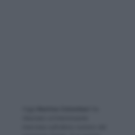
Oggi
Martina Colombari
ha
rilasciato un’interessante
intervista sull’ultimo numero del