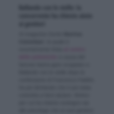
Ballando con le stelle: la
concorrente ha chiesto aiuto
ai genitori
Al magazine
Gente
Martina
Colombari
, la quale è
recentemente finita
al centro
delle polemiche
a causa del
famoso lastra-gare scoppiato a
Ballando con le stelle dopo la
confessione di Francesca Fialdini,
ha poi dichiarato che è poi stata
costretta a farsi aiutare. Motivo
per cui ha chiesto sostegno sia
allo psicologo che ai suoi genitori: