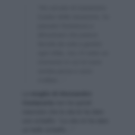
“Ho cercato di mantenere
il polso della situazione, ho
passato l’esistenza a
dimostrare che potevo
farcela da sola a gestire
ogni sfida, ma c’è stato un
momento in cui mi sono
sentita persa e sono
crollata…”
La
moglie di Alessandro
Costacurta
non ha quindi
nascosto che la vita le ha dato
uno schiaffo:
“La vita mi ha dato
un bello schiaffo…”