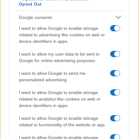
Opted Out
Temptation Island, la
Google consents
confessione di Perla Vatiero:
“Non riesco più a guardarlo”
I want to allow Google to enable storage
related to advertising like cookies on web or
device identifiers in apps.
Grazia Kendi soffre per la fine
della storia con Mattia Scudieri:
I want to allow my user data to be sent to
“So cosa ci ha distrutti”
Google for online advertising purposes.
I want to allow Google to send me
Temptation Island, puntata speciale a
personalized advertising.
settembre? Lo spoiler di Rosario Monetti
Carmen Russo ed Enzo Paolo Turchi nel cast di
I want to allow Google to enable storage
Amici? La loro risposta spiazza
related to analytics like cookies on web or
Marianna Scarci: “Saranno Famosi? Niente
device identifiers in apps.
cachet. Ecco com’era Maria De Filippi”
I want to allow Google to enable storage
Temptation Island, Soraya Sabetta
related to functionality of the website or app.
massacrata: “Sono stata minacciata di morte”
Andrea Dal Corso come sta dopo l’incidente:
I want to allow Google to enable storage