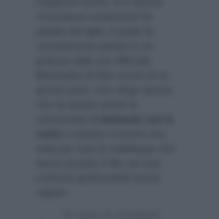
magazine
Gente
. E in questa
circostanza ovviamente ha
parlato del figlio, il quale ha
recentemente parlato in un
podcast delle sue difficoltà
liberandosi di fatto anche di un
grosso peso. Uno sfogo questo
che ha aiutato anche la
concorrente di
Ballando con le
stelle
a mettere a tacere una
volta per tutte le malelingue che
hanno puntato il dito nei suoi
confronti giudicandola senza
sapere:
“E’ come se mi avesse