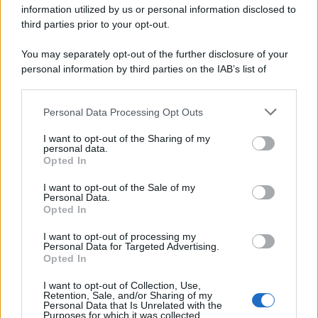
information utilized by us or personal information disclosed to
third parties prior to your opt-out.
You may separately opt-out of the further disclosure of your
personal information by third parties on the IAB’s list of
downstream participants.
Personal Data Processing Opt Outs
This information may also be disclosed by us to third parties
on the IAB’s List of Downstream Participants that may further
ULTIME NOTIZIE
I want to opt-out of the Sharing of my
disclose it to other third parties.
personal data.
Amici: Opi svela una volta per
Opted In
tutte che tipo di rapporto ha con
Please note that this website/app uses one or more Google
Michelle
services and may gather and store information including but
I want to opt-out of the Sale of my
Personal Data.
not limited to your visit or usage behaviour. You may click to
Opted In
grant or deny consent to Google and its third-party tags to
Temptation Island, Danilo diffida
use your data for below specified purposes in below Google
Simona Giordano che replica:
I want to opt-out of processing my
consent section.
“Ho conservato gli screen”
Personal Data for Targeted Advertising.
Opted In
I want to opt-out of Collection, Use,
Ballando con le stelle 2026,
Retention, Sale, and/or Sharing of my
rivoluzione di Milly Carlucci:
Personal Data that Is Unrelated with the
tutte le indiscrezioni
Purposes for which it was collected.