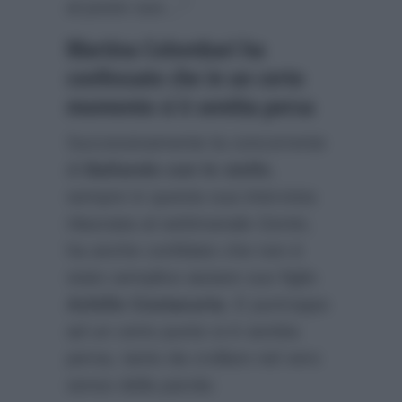
al posto suo…”
Martina Colombari ha
confessato che in un certo
momento si è sentita persa
Successivamente la concorrente
di
Ballando con le stelle
,
sempre in questa sua intervista
rilasciata al settimanale
Gente
,
ha anche confidato che non è
stato semplice aiutare suo figlio
Achille Costacurta
. E purtroppo
ad un certo punto si è sentita
persa, tanto da crollare nel vero
senso della parola: