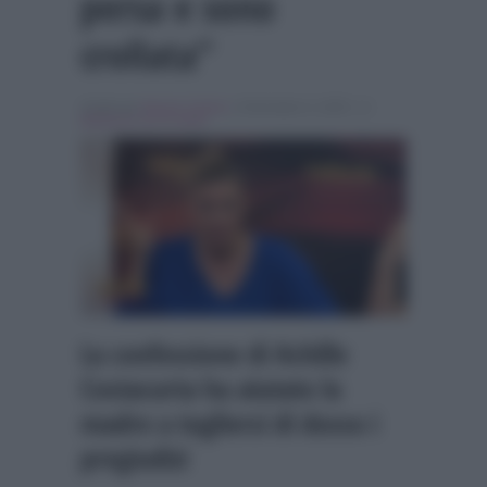
persa e sono
crollata”
Scritto da
Alessio Cimino
, il Dicembre 4, 2025 , in
Ballando con le stelle
La confessione di Achille
Costacurta ha aiutato la
madre a togliersi di dosso i
pregiudizi