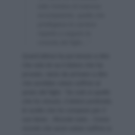
tolto l’ombra di mamma
incompetente, quella che
privilegiava la carriera
rispetto a seguire la
crescita del figlio…”
Quest’ultima ha poi tenuto a dire
che solo lei sa il dolore che ha
provato, tanto da arrivare a dire
che avrebbe voluto soffrire al
posto del figlio:
“So solo io quello
che ho vissuto, il dolore profondo,
le scelte che ho compiuto per il
suo bene…Ricordo tutto…Come
ricordo che avrei voluto soffrire io