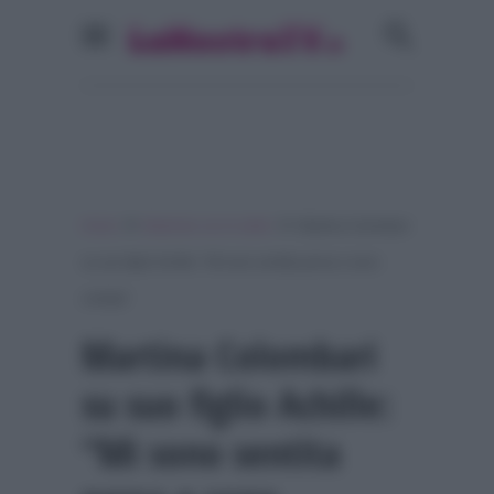
»
»
Home
Ballando con le stelle
Martina Colombari
su suo figlio Achille: “Mi sono sentita persa e sono
crollata”
Martina Colombari
su suo figlio Achille:
“Mi sono sentita