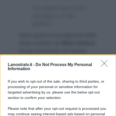
“Ho chiesto aiuto a uno
psicologo e ai miei
genitori…”
Detto questo la protagonista dello
show condotto da
Milly Carlucci
ha poi confessato che questa
esperienza ha comunque ancora
Lanostratv.it -
Do Not Process My Personal
di più unito la sua famiglia:
Information
“Questa situazione ha unito tutti e
tre ancora di più…”
If you wish to opt-out of the sale, sharing to third parties, or
processing of your personal or sensitive information for
targeted advertising by us, please use the below opt-out
section to confirm your selection.
Please note that after your opt-out request is processed you
may continue seeing interest-based ads based on personal