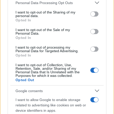
Personal Data Processing Opt Outs
This information may also be disclosed by us to third parties
on the IAB’s List of Downstream Participants that may further
ULTIME NOTIZIE
I want to opt-out of the Sharing of my
disclose it to other third parties.
personal data.
Temptation Island, Danilo
Opted In
D’Angelo ammette: “Non è un
Please note that this website/app uses one or more Google
periodo semplice”
services and may gather and store information including but
I want to opt-out of the Sale of my
Personal Data.
not limited to your visit or usage behaviour. You may click to
Opted In
grant or deny consent to Google and its third-party tags to
Amici: Opi svela una volta per
use your data for below specified purposes in below Google
tutte che tipo di rapporto ha con
I want to opt-out of processing my
consent section.
Michelle
Personal Data for Targeted Advertising.
Opted In
I want to opt-out of Collection, Use,
Temptation Island, Danilo diffida
Retention, Sale, and/or Sharing of my
Simona Giordano che replica:
Personal Data that Is Unrelated with the
“Ho conservato gli screen”
Purposes for which it was collected.
Opted Out
Ballando con le stelle 2026,
Google consents
rivoluzione di Milly Carlucci:
tutte le indiscrezioni
I want to allow Google to enable storage
related to advertising like cookies on web or
device identifiers in apps.
Temptation Island, la