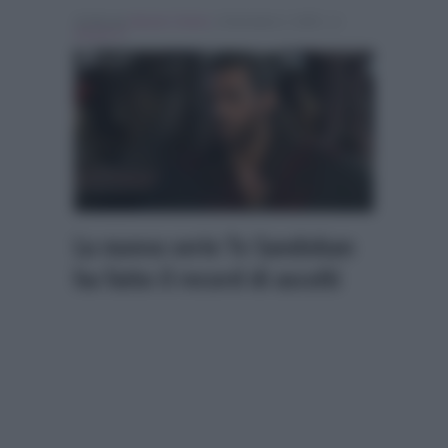
Scritto da
Alessio Cimino
, il Dicembre 2, 2025 , in
Ascolti Tv
La nuova serie Tv Sandokan
ha fatto il record di ascolti