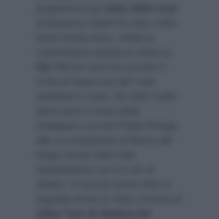
programma
Lo stato delle cose
di Massimo Giletti ha retto molto
bene l’onda d’urto. Infatti la
trasmissione andata in onda su
Rai Tre
ieri sera ha raccolto il
6.3% di share con 967 mila
spettatori a casa. Ha retto molto
bene pure lo show della
Gialappa’s con ieri Paola Perego
alla co-conduzione al fianco del
Mago Forest (682 mila
telespettatori con il 4.1% di
share). In access prime time si
segnala anche la netta crescita di
Affari Tuoi di Stefano De