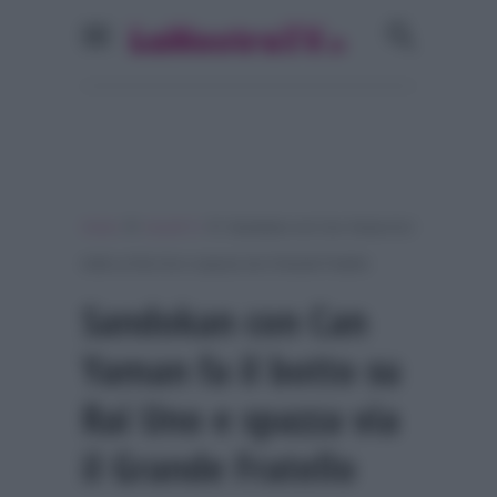
»
»
Home
Ascolti Tv
Sandokan con Can Yaman fa il
botto su Rai Uno e spazza via il Grande Fratello
Sandokan con Can
Yaman fa il botto su
Rai Uno e spazza via
il Grande Fratello