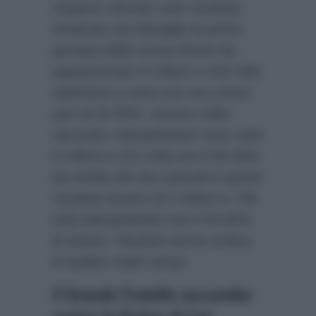
neppure sfiorato certi risultati).
Andando nel dettaglio la prima
puntata della nuova fiction ha
appassionato 6 milioni e 233 mila
spettatori a casa con uno share
pari al 32.90%, mentre nella
seconda i telespettatori sono stati
5 milioni e 211 mila con il 35.30%
(la media dei due episodi è quindi
risultata essere di 5 milioni e 755
mila telespettatori con il 33.90%
di share). Risultati senza ombra
di dubbio d’altri tempi.
Il Grande Fratello soccombe