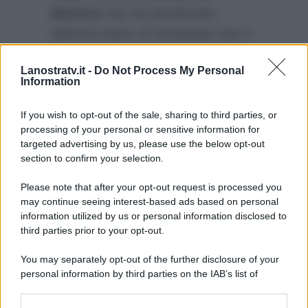
Martino
che ha beneficiato
dell’anti-traino di Sandokan (ieri il
game show di De Martino ha
Lanostratv.it -
Do Not Process My Personal
infatti appassionato 5 milioni e
Information
289 mila spettatori a casa con il
24.5% di share).
If you wish to opt-out of the sale, sharing to third parties, or
processing of your personal or sensitive information for
targeted advertising by us, please use the below opt-out
section to confirm your selection.
Please note that after your opt-out request is processed you
may continue seeing interest-based ads based on personal
information utilized by us or personal information disclosed to
third parties prior to your opt-out.
You may separately opt-out of the further disclosure of your
personal information by third parties on the IAB’s list of
downstream participants.