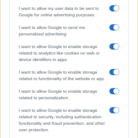
confessione di Perla Vatiero:
I want to allow my user data to be sent to
“Non riesco più a guardarlo”
Google for online advertising purposes.
I want to allow Google to send me
Grazia Kendi soffre per la fine della storia con
personalized advertising.
Mattia Scudieri: “So cosa ci ha distrutti”
Temptation Island, puntata speciale a
I want to allow Google to enable storage
settembre? Lo spoiler di Rosario Monetti
related to analytics like cookies on web or
Carmen Russo ed Enzo Paolo Turchi nel cast di
device identifiers in apps.
Amici? La loro risposta spiazza
I want to allow Google to enable storage
Marianna Scarci: “Saranno Famosi? Niente
related to functionality of the website or app.
cachet. Ecco com’era Maria De Filippi”
Temptation Island, Soraya Sabetta
I want to allow Google to enable storage
massacrata: “Sono stata minacciata di morte”
related to personalization.
I want to allow Google to enable storage
related to security, including authentication
functionality and fraud prevention, and other
user protection.