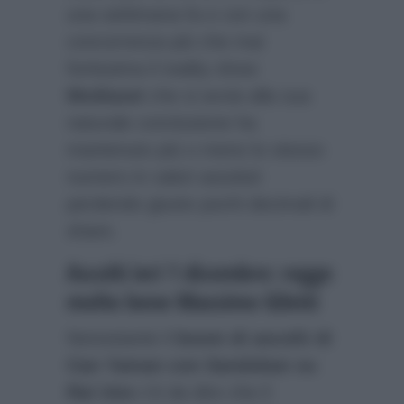
una settimana fa e con una
concorrenza più che mai
fortissima il reality show
Mediaset
che si avvia alla sua
naturale conclusione ha
mantenuto più o meno lo stesso
numero in valori assoluti
perdendo giusto pochi decimali di
share.
Ascolti ieri 1 dicembre: regge
molto bene Massimo Giletti
Nonostante il
boom di ascolti di
Can Yaman con Sandokan su
Rai Uno
c’è da dire che il