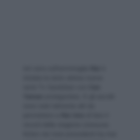
Ieri sera sull’ammiraglia
Rai
è
iniziata la tanto attesa nuova
serie Tv Sandokan con
Can
Yaman
protagonista. E gli ascolti
sono stati talmente alti da
permettere a
Rai Uno
di fare il
record della stagione (nessuna
fiction nei mesi precedenti ha mai