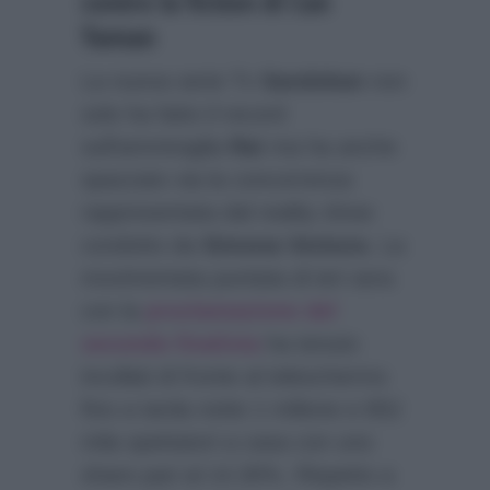
contro la fiction di Can
Yaman
La nuova serie Tv
Sandokan
non
solo ha fatto il record
sull’ammiraglia
Rai
ma ha anche
spazzato via la concorrenza
rappresentata dal reality show
condotto da
Simona Ventura
. La
movimentata puntata di ieri sera
con la
proclamazione del
secondo finalista
ha tenuto
incollati di fronte al teleschermo
fino a tarda notte 1 milione e 852
mila spettatori a casa con uno
share pari al 14.30%. Rispetto a