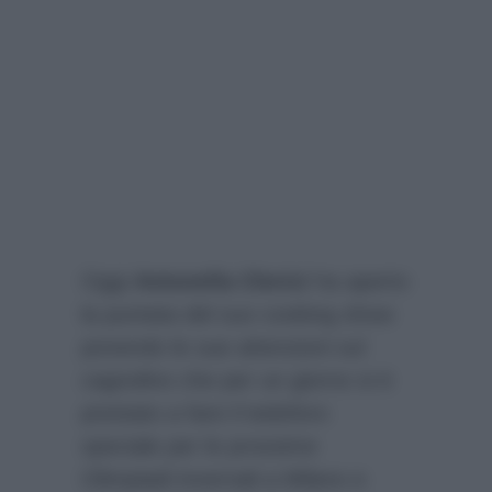
Oggi
Antonella Clerici
ha aperto
la puntata del suo cooking show
ponendo le sue attenzioni sul
cagnolino che per un giorno si è
prestato a fare il tedoforo
speciale per le prossime
Olimpiadi invernali a Milano e