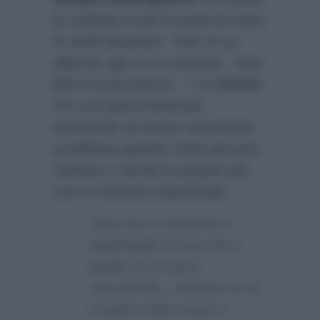
la cortesia a tutti di usare la testa
in simili situazioni:
“Già c’è un
allarme, già c’è un pericolo…Non
fate le sciocchezze…”
La
Clerici
non si è però trattenuta,
asserendo di essere veramente
arrabbiata quando vede persone
mettere a rischio la propria vita
così in maniera superficiale:
“Uno va lì a mettere in
repentaglio la sua vita e
quella di chi deve
soccorrerlo…Viviamo in un
mondo molto strano e