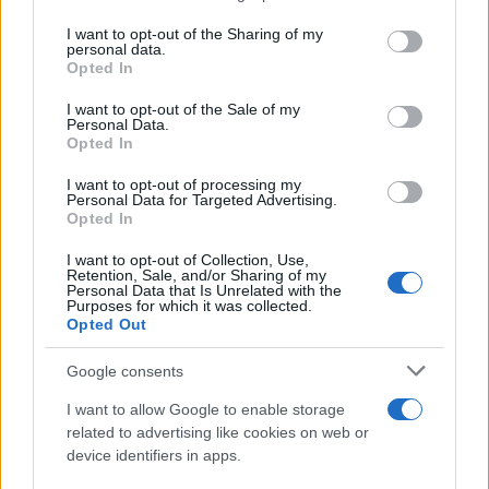
ULTIME NOTIZIE
on the IAB’s List of Downstream Participants that may further
I want to opt-out of the Sharing of my
Belen Rodriguez ritrova la
disclose it to other third parties.
personal data.
serenità: il bacio con il
Opted In
compagno Gaetano Fidanzati
Please note that this website/app uses one or more Google
services and may gather and store information including but
I want to opt-out of the Sale of my
Personal Data.
not limited to your visit or usage behaviour. You may click to
Uomini e Donne, Elisabetta
Opted In
grant or deny consent to Google and its third-party tags to
Gigante in ospedale: “Barcollo
use your data for below specified purposes in below Google
ma non mollo”
I want to opt-out of processing my
consent section.
Personal Data for Targeted Advertising.
Opted In
Temptation Island, affari d’oro
I want to opt-out of Collection, Use,
per Giovanni Grazioso: attività in
Retention, Sale, and/or Sharing of my
espansione?
Personal Data that Is Unrelated with the
Purposes for which it was collected.
Opted Out
Benjamin Mascolo replica alla
sua ex fidanzata Bella Thorne:
Google consents
“Dicono di me…”
I want to allow Google to enable storage
related to advertising like cookies on web or
Amici, Simone Nolasco vittima di
device identifiers in apps.
un incidente: “Mi è passata tutta
la vita davanti”