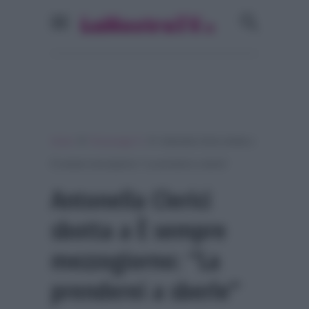
»
»
Home
Personaggi Tv
Antonella Clerici sbotta a
È sempre mezzogiorno: “La prenderei a sberle”
Antonella Clerici
sbotta a È sempre
mezzogiorno: “La
prenderei a sberle”