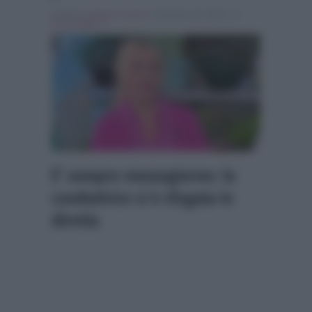
Scritto da
Alessio Cimino
, il Gennaio 22, 2026 , in
Personaggi Tv
E’ sempre mezzogiorno: la
conduttrice si è sfogata in
diretta