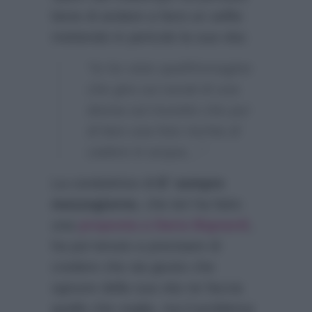
bene di andare a farsi un selfie
mettendo in pericolo la sua vita:
“Io ho visto quell’immagine
che gira sui social di una
donna sul muretto che pur
di fare una foto rischia di
cadere in acqua…”
La conduttrice di
E’ sempre
mezzogiorno
, che ieri ha fatto
una
proposta a Daria Bignardi
,
ha poi tenuto a precisare di
credere che sia giusto che
ognuno della sua vita ne faccia
quello che voglia, ma il problema