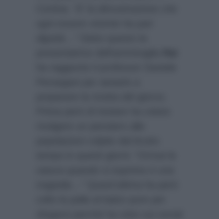
Cortina:
“E’ la dimostrazione che
ogni essere vivente ha pari
dignità…”
Detto questo la
presentatrice dell’ammiraglia
Rai
ha raggiunto il professor Daniele
Persegani per aiutarlo a
preparare la ricetta del giorno.
Prima però di iniziare ha voluto
rivolgere un pensiero alle
popolazioni colpite dal brutto
tempo in questi giorni:
“Ormai la
natura quando si esprime è una
tragedia…”
Quest’ultima ha però
colto la palla al balzo pure per
sfogarsi perchè ha visto sui social