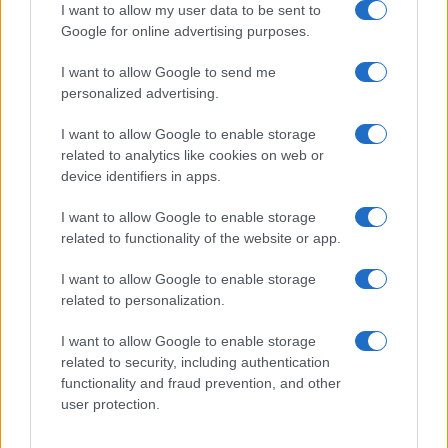
I want to allow my user data to be sent to
Google for online advertising purposes.
Un medico in famiglia, l’appello di Margot
I want to allow Google to send me
Sikabonyi: “Necessario il suo ritorno!”
personalized advertising.
Temptation Island, Danilo D’Angelo ammette:
“Non è un periodo semplice”
I want to allow Google to enable storage
related to analytics like cookies on web or
Amici: Opi svela una volta per tutte che tipo
di rapporto ha con Michelle
device identifiers in apps.
Temptation Island, Danilo diffida Simona
I want to allow Google to enable storage
Giordano che replica: “Ho conservato gli
related to functionality of the website or app.
screen”
Ballando con le stelle 2026, rivoluzione di Milly
I want to allow Google to enable storage
Carlucci: tutte le indiscrezioni
related to personalization.
I want to allow Google to enable storage
related to security, including authentication
functionality and fraud prevention, and other
user protection.