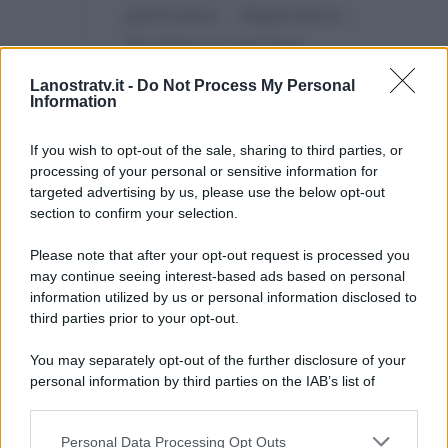
particolare…Ragioniamo…
Mi viene un nervoso
quando vedo quelle cose lì
Lanostratv.it -
Do Not Process My Personal
Information
che prenderei a sberle una
così…”
If you wish to opt-out of the sale, sharing to third parties, or
processing of your personal or sensitive information for
targeted advertising by us, please use the below opt-out
section to confirm your selection.
Please note that after your opt-out request is processed you
may continue seeing interest-based ads based on personal
information utilized by us or personal information disclosed to
third parties prior to your opt-out.
You may separately opt-out of the further disclosure of your
personal information by third parties on the IAB’s list of
downstream participants.
Personal Data Processing Opt Outs
This information may also be disclosed by us to third parties