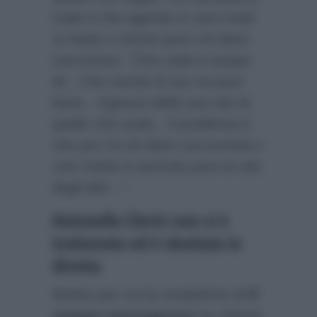
reale è che agendo in certi modi
si mette a rischio pure chi deve
soccorrere:
“Cha cada in acqua
lei…Che rischia di suo va pure
bene…Ognuno della sua vita fa
quello che vuole…Il problema è
che poi c’è chi deve soccorrerla e
così mette in pericolo pure la vita
degli altri…”
Antonella Clerici non si è
trattenuta ed è sbottata in
diretta
Motivo per cui la conduttrice di
E’
sempre mezzogiorno
ha chiesto