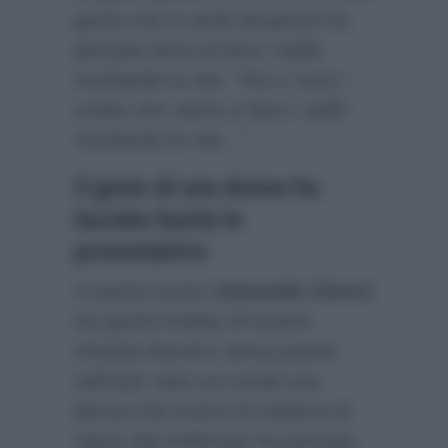
gente che in simili situazioni ha
pensato bene di farsi i selfie
rischiando la vita:
“Poi ci sono i
cretini che vanno a farsi i selfie
rischiando la vita…”
Il gesto di una donna ha
lasciato basita la
presentatrice
A questo punto
Antonella Clerici
ha quindi rivelato di essere
rimasta davvero senza parole
nell’aver visto sui social una
donna che invece di mettersi al
riparo dal maltempo ha pensato