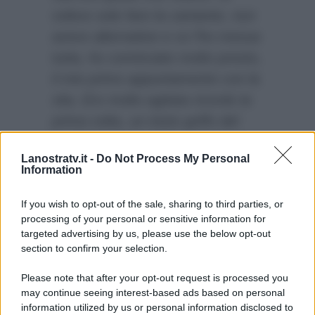
volevo solo fare la cantante, non
avevo alternative e ce l’ho messa
tutta, ho cominciato molto presto,
il mio primo appuntamento con la
vita. Ero molto agitata ricordo la
prima volta, un inizio goffo del
quale si misero tutti a ridere”
: le
Lanostratv.it -
Do Not Process My Personal
parole di
Katia Ricciarelli a
Information
Verissimo
, che ha compiuto 80
anni.
If you wish to opt-out of the sale, sharing to third parties, or
processing of your personal or sensitive information for
targeted advertising by us, please use the below opt-out
section to confirm your selection.
Please note that after your opt-out request is processed you
may continue seeing interest-based ads based on personal
information utilized by us or personal information disclosed to