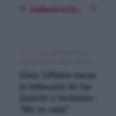
»
»
Home
Verissimo
Silvia Toffanin messa in
imbarazzo da Iva Zanicchi a Verissimo: “Me ne vado”
Silvia Toffanin messa
in imbarazzo da Iva
Zanicchi a Verissimo:
“Me ne vado”