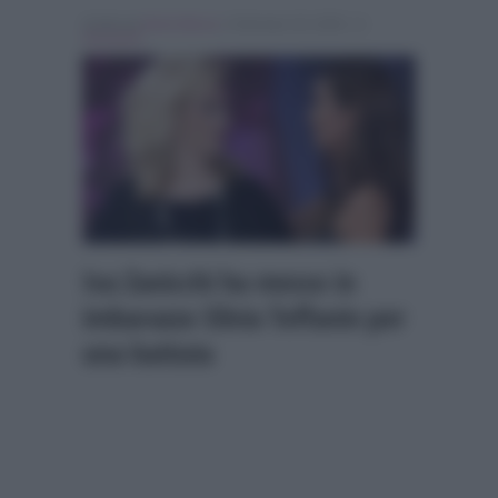
Scritto da
Denis Bocca
, il Gennaio 18, 2026 , in
Verissimo
Iva Zanicchi ha messo in
imbarazzo Silvia Toffanin per
una battuta