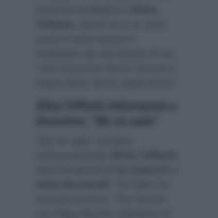
mezz’ora di allegria a
Silvia
Toffanin
, anche se a un certo
punto è stata messa in
imbarazzo da una battuta di Iva:
“Con il pensiero faccio l’amore e
sogno tanto, faccio sogni erotici”
.
Silvia Toffanin imbarazzata a
Verissimo: “Me ne vado”
“Me ne vado”
ha detto
scherzosamente
Silvia Toffanin
dopo la battuta di
Iva Zanicchi
a
Katia Ricciarelli
. Tra l’altro ha
rincarato la dose:
“Fai l’amore
con Pippo Baudo? Speriamo di