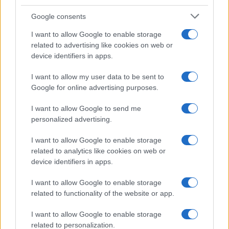
Belen Rodriguez ritrova la
Google consents
serenità: il bacio con il
compagno Gaetano Fidanzati
I want to allow Google to enable storage
related to advertising like cookies on web or
device identifiers in apps.
Uomini e Donne, Elisabetta
Gigante in ospedale: “Barcollo
I want to allow my user data to be sent to
ma non mollo”
Google for online advertising purposes.
I want to allow Google to send me
Temptation Island, affari d’oro per Giovanni
Grazioso: attività in espansione?
personalized advertising.
Benjamin Mascolo replica alla sua ex
I want to allow Google to enable storage
fidanzata Bella Thorne: “Dicono di me…”
related to analytics like cookies on web or
Amici, Simone Nolasco vittima di un
device identifiers in apps.
incidente: “Mi è passata tutta la vita davanti”
I want to allow Google to enable storage
Un medico in famiglia, l’appello di Margot
related to functionality of the website or app.
Sikabonyi: “Necessario il suo ritorno!”
Temptation Island, Danilo D’Angelo ammette:
I want to allow Google to enable storage
“Non è un periodo semplice”
related to personalization.