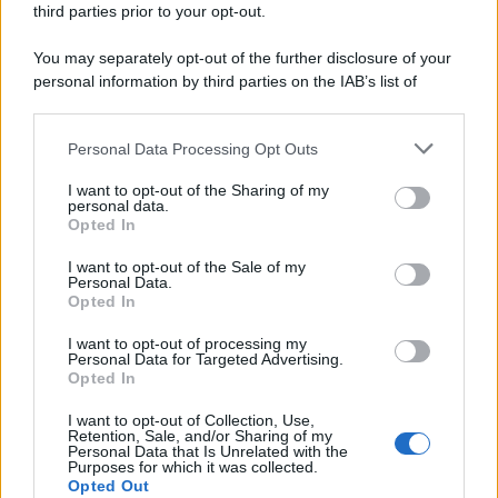
third parties prior to your opt-out.
You may separately opt-out of the further disclosure of your
personal information by third parties on the IAB’s list of
downstream participants.
Personal Data Processing Opt Outs
This information may also be disclosed by us to third parties
ULTIME NOTIZIE
on the IAB’s List of Downstream Participants that may further
I want to opt-out of the Sharing of my
disclose it to other third parties.
personal data.
Helena Prestes e Javier Martinez
Opted In
sono in crisi oppure no? Lui
Please note that this website/app uses one or more Google
rompe il silenzio
services and may gather and store information including but
I want to opt-out of the Sale of my
Personal Data.
not limited to your visit or usage behaviour. You may click to
Opted In
grant or deny consent to Google and its third-party tags to
Uomini e Donne, sfogo al veleno
use your data for below specified purposes in below Google
di Ludovica Valli: “Letto cose
I want to opt-out of processing my
sconvolgenti su di me”
consent section.
Personal Data for Targeted Advertising.
Opted In
I want to opt-out of Collection, Use,
Uomini e Donne, retroscena di
Retention, Sale, and/or Sharing of my
Alice Barisciani: “Ricevevo
Personal Data that Is Unrelated with the
minacce e insulti”
Purposes for which it was collected.
Opted Out