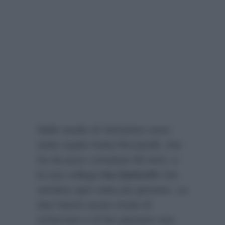
Nello studio di Verissimo sono
state ospite Katia Ricciarelli, che
ha da poco compiuto 80 anni, e
la sua collega
Iva Zanicchi
che
sembra ogni volta più giovane. Le
due hanno avuto modo di
scherzare e di far passare una