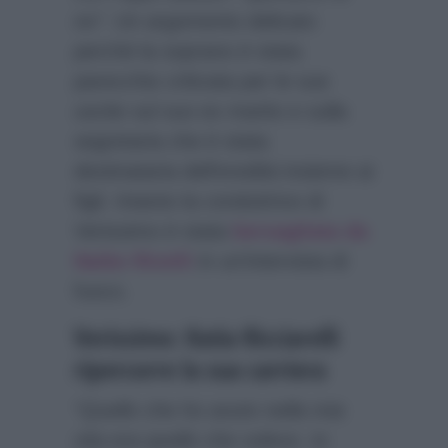
no”
. Un argomento delicato
perché la soprano è stata
parecchio criticata per le sue
uscite sul suo ex marito e sulla
segretaria che è stata
destinataria dell’eredità insieme ai
figli. Intanto la conduttrice di
Verissimo è stata
bersagliata da
Naike Rivelli
in un’intervista di
fuoco.
Verissimo: Katia Ricciarelli
ripercorre la sua carriera
“Quello che ho avuto nella mia
vita era quello che volevo. Io