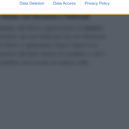
Data Deletion
Data Access
Privacy Policy
 chiude con Rosanna e Deborah
essio
nell’ultima registrazione di
Uomini
chiudere sia con Deborah sia con Rosanna
ntimi. L’opinionista Gianni Sperti si p
imersi dal farlo notare al cavaliere e da lì
l pubblico avrà modo di vedere nelle