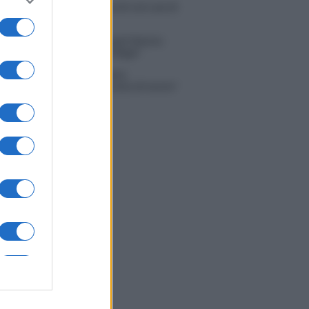
 Russo ed Enzo Paolo Turchi nel cast di
 La loro risposta spiazza
na Scarci: “Saranno Famosi? Niente
. Ecco com’era Maria De Filippi”
tion Island, Soraya Sabetta
rata: “Sono stata minacciata di morte”