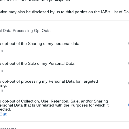
itigano a Uomini e Donne
tion may also be disclosed by us to third parties on the IAB’s List of 
 that may further disclose it to other third parties.
 that this website/app uses one or more Google services and may gath
l Data Processing Opt Outs
including but not limited to your visit or usage behaviour. You may click 
 to Google and its third-party tags to use your data for below specifi
o opt-out of the Sharing of my personal data.
ogle consent section.
In
o opt-out of the Sale of my Personal Data.
In
to opt-out of processing my Personal Data for Targeted
ing.
In
o opt-out of Collection, Use, Retention, Sale, and/or Sharing
Grazia
lle prossime puntate di
Uomini e Donne
ci
ersonal Data that Is Unrelated with the Purposes for which it
Mattia
lected.
a tra
Alessio e Gianni Sperti
, che non si
Out
Tempta
n questo caso l’atteggiamento del
settem