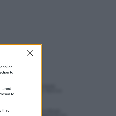
sonal or
ection to
 NOTIZIE
Temptation Island, Danilo
nterest-
D’Angelo ammette: “Non è un
closed to
periodo semplice”
 third
Amici: Opi svela una volta per
tutte che tipo di rapporto ha con