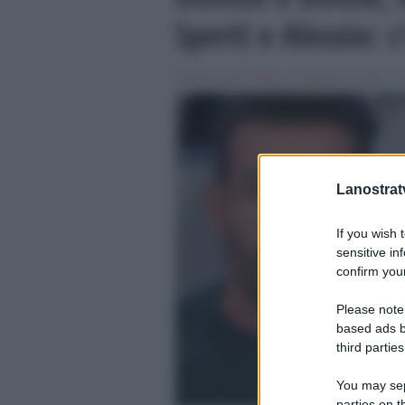
Sperti e Alessio:
Scritto da
Denis Bocca
, il Febbraio 4, 2026 , in
Lanostratv
If you wish 
sensitive in
confirm your
Please note
based ads b
third parties
You may sepa
parties on t