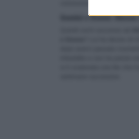
conoscenza con lui.
Uomini e Donne: Alessio
Quindi cos’è successo ad
Al
e Donne
? Lui ha deciso di 
dopo averci passato momenti i
infastidito e non ha potuto es
si è scatenata una lite che i
settimane successive.