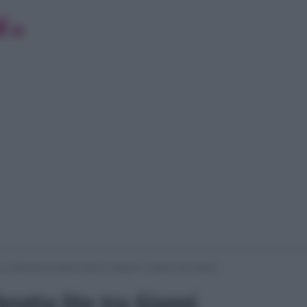
brutta lite tra Gianni Sperti e Alessio: c’entrano due dame
rutta lite tra Gianni