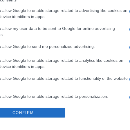
consents
iacere all’opinionista che per questo
Carmen
Amici?
ia per dire la sua, come fa sempre per
o allow Google to enable storage related to advertising like cookies on
evice identifiers in apps.
Marian
llo studio. Ma cos’ha scatenato tutto
cachet
 rimasto al cavaliere che sta frequentando
o allow my user data to be sent to Google for online advertising
Tempta
s.
massac
 per via della sua amicizia con
to allow Google to send me personalized advertising.
anna, ma pure con Deborah: è
o allow Google to enable storage related to analytics like cookies on
evice identifiers in apps.
o allow Google to enable storage related to functionality of the website
sanna
, il cavaliere
Alessio
, dopo le mille
ché è amico del suo ex compagno, ovvero
o allow Google to enable storage related to personalization.
a storia fuori dal programma ovviamente.
icipazioni di Uomini e Donne
si scoprirà
o allow Google to enable storage related to security, including
CONFIRM
enti di intimità con un’altra dama di
cation functionality and fraud prevention, and other user protection.
 Rosanna ha deciso di chiudere la