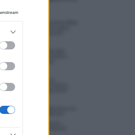
Michelle
Downstream
Temptation Island, Danilo diffida
Simona Giordano che replica:
er and store
“Ho conservato gli screen”
to grant or
ed purposes
Ballando con le stelle 2026,
rivoluzione di Milly Carlucci:
tutte le indiscrezioni
Temptation Island, la
confessione di Perla Vatiero:
“Non riesco più a guardarlo”
 Kendi soffre per la fine della storia con
 Scudieri: “So cosa ci ha distrutti”
tion Island, puntata speciale a
bre? Lo spoiler di Rosario Monetti