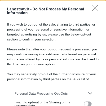
alleviare il loro malessere”
:
Lanostratv.it -
Do Not Process My Personal
l’ultima parte del lungo post di
Information
Jakub Bakkour
, ex protagonista
di
Uomini e Donne
.
If you wish to opt-out of the sale, sharing to third parties, or
processing of your personal or sensitive information for
targeted advertising by us, please use the below opt-out
section to confirm your selection.
Please note that after your opt-out request is processed you
may continue seeing interest-based ads based on personal
information utilized by us or personal information disclosed to
third parties prior to your opt-out.
You may separately opt-out of the further disclosure of your
personal information by third parties on the IAB’s list of
downstream participants.
Personal Data Processing Opt Outs
This information may also be disclosed by us to third parties
ULTIME NOTIZIE
on the IAB’s List of Downstream Participants that may further
I want to opt-out of the Sharing of my
disclose it to other third parties.
personal data.