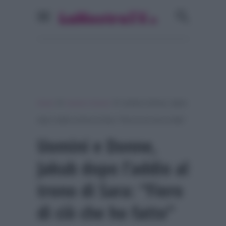
»
»
Home
Uomini e Donne
Uomini e Donne, Jakub
dopo l’addio al trono di Sara: “Fiero di ciò che ho fatto”
Uomini e Donne,
Jakub dopo l’addio al
trono di Sara: “Fiero
di ciò che ho fatto”