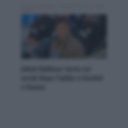
Scritto da
Denis Bocca
, il Febbraio 4, 2026 , in
Uomini
e Donne
Jakub Bakkour torna sui
social dopo l’addio a Uomini
e Donne