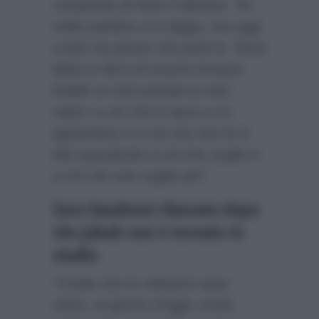
rompendo di fatto il silenzio:
“Di
solito parlano e io leggo, ma oggi
credo sia giusto che parli io. Sono
felice e fiero di essere rimasto
fedele ai miei principi ai miei
valori: a ciò che è sano e mi
appartiene e a ciò che non lo è.
Ma soprattutto a ciò che voglio e
a ciò che non voglio più”
.
Sara Gaudenzi rilassata dopo
che Jakub non è tornato in
studio
“Credo che le relazioni sane
siano, al giorno d’oggi, molto