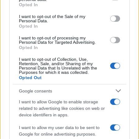
Temptation Island, Danilo
Opted In
D’Angelo ammette: “Non è un
Please note that this website/app uses one or more Google
periodo semplice”
services and may gather and store information including but
I want to opt-out of the Sale of my
Personal Data.
not limited to your visit or usage behaviour. You may click to
Opted In
grant or deny consent to Google and its third-party tags to
Amici: Opi svela una volta per
use your data for below specified purposes in below Google
tutte che tipo di rapporto ha con
I want to opt-out of processing my
Michelle
consent section.
Personal Data for Targeted Advertising.
Opted In
I want to opt-out of Collection, Use,
Temptation Island, Danilo diffida
Retention, Sale, and/or Sharing of my
Simona Giordano che replica:
Personal Data that Is Unrelated with the
“Ho conservato gli screen”
Purposes for which it was collected.
Opted Out
Ballando con le stelle 2026,
Google consents
rivoluzione di Milly Carlucci:
tutte le indiscrezioni
I want to allow Google to enable storage
related to advertising like cookies on web or
device identifiers in apps.
Temptation Island, la
confessione di Perla Vatiero:
I want to allow my user data to be sent to
“Non riesco più a guardarlo”
Google for online advertising purposes.