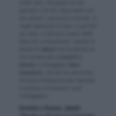
molto rare, ma grazie al mio
passato e al mio ‘stare bene con
me stesso’, cascasse il mondo, io
voglio qualcosa di sano. E perché
sia sano, ci devono essere delle
basi che si incastrano”
: queste le
parole di
Jakub
che ha deciso di
non tornare più a
Uomini e
Donne
a corteggiare
Sara
Gaudenzi
, che ieri ha ammesso
di essere finalmente più rilassata,
e pronta a conoscere i suoi
corteggiatori.
Uomini e Donne, Jakub:
“Grazie a chi non si è lasciato