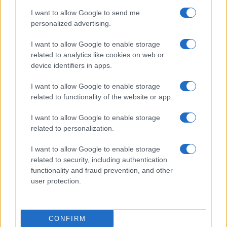
I want to allow Google to send me
Grazia Kendi soffre per la fine della storia con
Mattia Scudieri: “So cosa ci ha distrutti”
personalized advertising.
Temptation Island, puntata speciale a
I want to allow Google to enable storage
settembre? Lo spoiler di Rosario Monetti
related to analytics like cookies on web or
Carmen Russo ed Enzo Paolo Turchi nel cast di
device identifiers in apps.
Amici? La loro risposta spiazza
I want to allow Google to enable storage
Marianna Scarci: “Saranno Famosi? Niente
related to functionality of the website or app.
cachet. Ecco com’era Maria De Filippi”
Temptation Island, Soraya Sabetta
I want to allow Google to enable storage
massacrata: “Sono stata minacciata di morte”
related to personalization.
I want to allow Google to enable storage
related to security, including authentication
functionality and fraud prevention, and other
user protection.
Programmi Tv
Personaggi
Serie Tv
CONFIRM