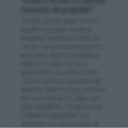
trascinare dai pregiudizi”
“Grazie, perché anche chi si è
lasciato trascinare da alcuni
pregiudizi spazzatura (leciti, eh,
ma pur sempre spazzatura) si è
pian piano dato la possibilità di
capirmi e magari anche di
apprezzarmi. Se state a posto
con voi stessi e vi guardate allo
specchio grati e con gli occhi fieri
del vostro piccolo Io, allora non
state sbagliando. Poi gli altri che
si diano le spiegazioni, o si
raccontino ciò che più aiuta ad