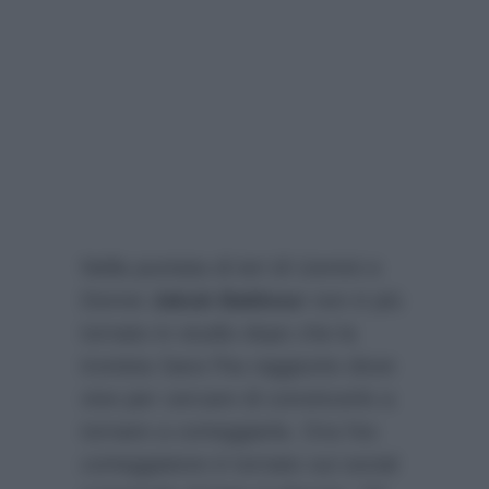
Nella puntata di ieri di Uomini e
Donne
Jakub Bakkour
non è più
tornato in studio dopo che la
tronista Sara l’ha raggiunto dove
vive per cercare di convincerlo a
tornare a corteggiarla. Ora l’ex
corteggiatore è tornato sui social