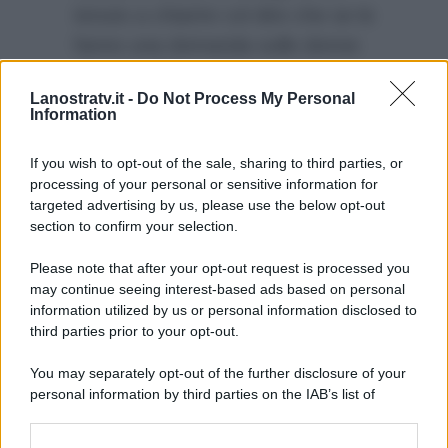
tenuto a chiarire col dire che se le
fanno una domanda sulle donne
che vorrebbe vedere condurre
Lanostratv.it -
Do Not Process My Personal
Sanremo è ovviò che dice quelle
Information
che vorrebbe appunto lei, tra cui
appunto Elisa.
If you wish to opt-out of the sale, sharing to third parties, or
processing of your personal or sensitive information for
targeted advertising by us, please use the below opt-out
section to confirm your selection.
Please note that after your opt-out request is processed you
may continue seeing interest-based ads based on personal
information utilized by us or personal information disclosed to
third parties prior to your opt-out.
You may separately opt-out of the further disclosure of your
personal information by third parties on the IAB’s list of
downstream participants.