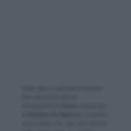
Nelle ultime settimane avevano
fatto discutere alcune
dichiarazioni di
Arisa
a proposito
di
Stefano De Martino
: in pratica
aveva detto che, pur non avendo