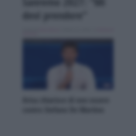
Sanremo 2027: “Mi
devi prendere”
Scritto da
Denis Bocca
, il Marzo 31, 2026 , in
Festival di
Sanremo
Arisa chiarisce di non essere
contro Stefano De Martino