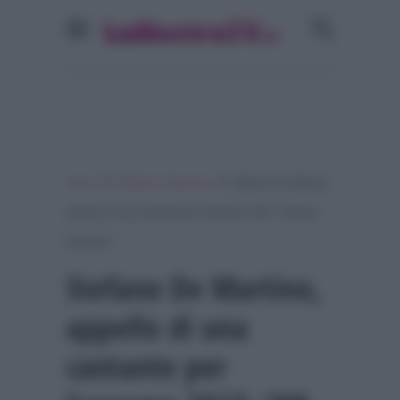
»
»
Home
Festival di Sanremo
Stefano De Martino,
appello di una cantante per Sanremo 2027: “Mi devi
prendere”
Stefano De Martino,
appello di una
cantante per