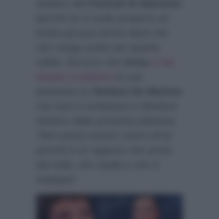
artistico del
Festival di Sanremo
perché se si vuole proporre un
brano poi può anche darsi che
non venga scelto per quanto
valido. Ed ecco che
Arisa
ci ha
tenuto a chiarire
la sua
posizione su
Stefano De Martino
che sarà il conduttore e direttore
artistico della prossima edizione:
“Non posso essere contro di lui
perché è un ragazzo che arriva
dal nulla, che studia e che si
impegna”
.