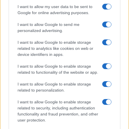
sono in crisi oppure no? Lui
I want to allow my user data to be sent to
rompe il silenzio
Google for online advertising purposes.
I want to allow Google to send me
Uomini e Donne, sfogo al veleno di Ludovica
personalized advertising.
Valli: “Letto cose sconvolgenti su di me”
Uomini e Donne, retroscena di Alice
I want to allow Google to enable storage
Barisciani: “Ricevevo minacce e insulti”
related to analytics like cookies on web or
Belen Rodriguez ritrova la serenità: il bacio
device identifiers in apps.
con il compagno Gaetano Fidanzati
I want to allow Google to enable storage
Uomini e Donne, Elisabetta Gigante in
related to functionality of the website or app.
ospedale: “Barcollo ma non mollo”
Temptation Island, affari d’oro per Giovanni
I want to allow Google to enable storage
Grazioso: attività in espansione?
related to personalization.
I want to allow Google to enable storage
related to security, including authentication
functionality and fraud prevention, and other
user protection.