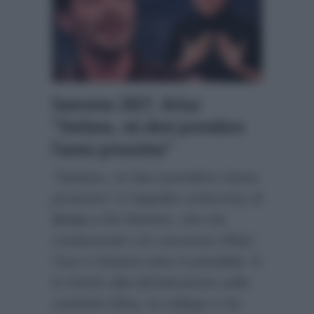
Sanremo 2027, Arisa:
“Stefano, mi devi prendere
l’anno prossimo”
“Stefano, mi devi prendere l’anno
prossimo”
è l’appello scherzoso di
Arisa
a De Martino, che sta
conducendo con successo Affari
Tuoi e Stasera tutto è possibile. E
in merito alla dichiarazione sulla
cantante Elisa, la collega ci ha