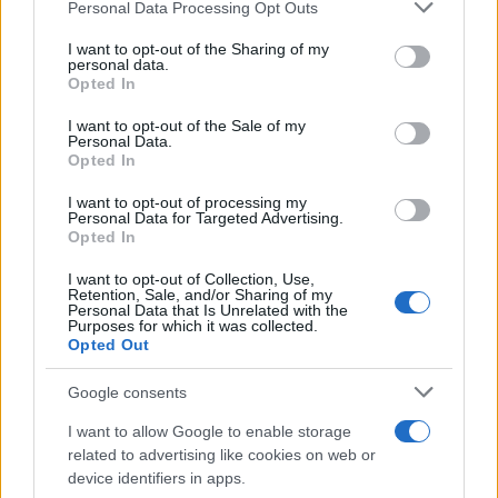
Personal Data Processing Opt Outs
This information may also be disclosed by us to third parties
on the IAB’s List of Downstream Participants that may further
ULTIME NOTIZIE
I want to opt-out of the Sharing of my
disclose it to other third parties.
personal data.
Grande Fratello: Federica
Opted In
Rosatelli torna a parlare
Please note that this website/app uses one or more Google
dell’episodio del bicchiere
services and may gather and store information including but
I want to opt-out of the Sale of my
lanciato
Personal Data.
not limited to your visit or usage behaviour. You may click to
Opted In
grant or deny consent to Google and its third-party tags to
Uomini e Donne, gossip su
use your data for below specified purposes in below Google
Asmaa e Cristiano: “Si prendono
I want to opt-out of processing my
consent section.
e si lasciano”
Personal Data for Targeted Advertising.
Opted In
I want to opt-out of Collection, Use,
Amici, già finita tra Nicola
Retention, Sale, and/or Sharing of my
Marchionni e Valentina Pesaresi:
Personal Data that Is Unrelated with the
“Siamo molto distanti”
Purposes for which it was collected.
Opted Out
La Ruota della Fortuna,
Google consents
complimenti per Gerry Scotti:
“Avrai un futuro fantastico”
I want to allow Google to enable storage
related to advertising like cookies on web or
device identifiers in apps.
Helena Prestes e Javier Martinez