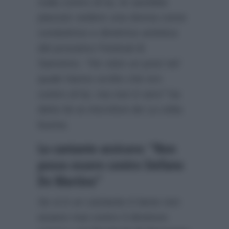
nulla contro di lui, le sarebbe
piaciuto vedere una donna come
conduttrice e direttrice artistica
del prossimo Festival di
Sanremo.
“Ho visto un post nel
quale hanno scritto che ero
contro di lui, ma non è vero”
ha
detto lei ai microfoni de La volta
buona.
La cantante assicura: “Non
posso essere contro Stefano
De Martino”
Se si è un cantante è bene non
essere mai contro il direttore