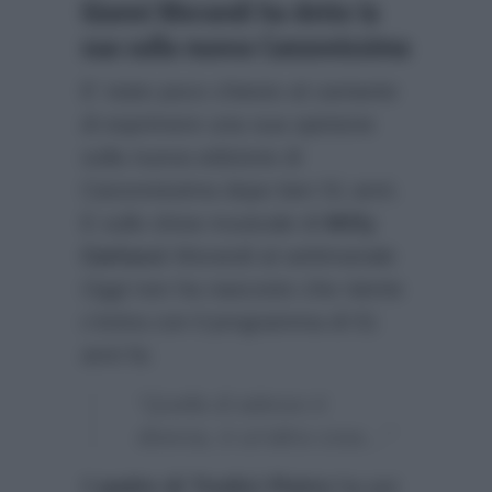
Gianni Morandi ha detto la
sua sulla nuova Canzonissima
E’ stato poco chiesto al cantante
di esprimere una sua opinione
sulla nuova edizione di
Canzonissima dopo ben 51 anni.
E sullo show musicale di
Milly
Carlucci
Morandi al settimanale
Oggi
non ha nascosto che niente
c’entra con il programma di 51
anni fa:
“Quella di adesso è
diversa, è un’altra cosa…”
Il
padre di Tredici Pietro
ha poi