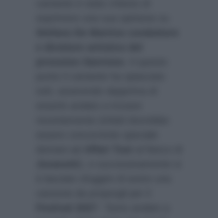
cantante è stato chiesto di
esprimere una sua opinione su
Stefano De Martino conduttore
e direttore artistico del
prossimo Sanremo
. A questo
punto il cantante ha spiazzato
tutti, asserendo dapprima di
esserlo andato a trovare
recentemente (infatti dovrebbe
essere concorrente speciale
domani ad
Affari Tuoi
al fianco di
Jovanotti
), e successivamente si
è lasciato sfuggire di avere una
canzone da proporgli per il
Festival 2027
:
“Sono andato a