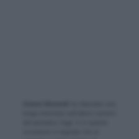
Gianni Morandi
ha rilasciato una
lunga intervista sull’ultimo numero
del periodico
Oggi
. E in questa
occasione si segnala che al