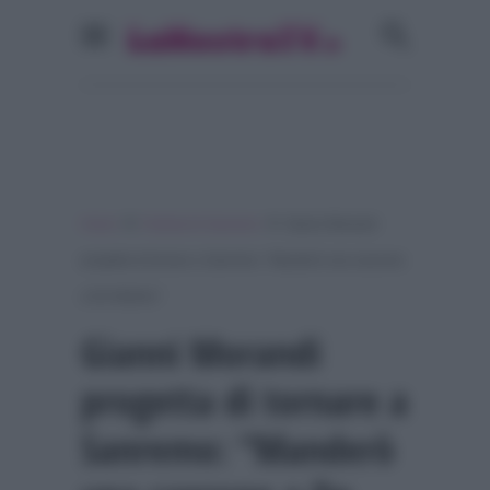
»
»
Home
Festival di Sanremo
Gianni Morandi
progetta di tornare a Sanremo: “Manderò una canzone
a De Martino”
Gianni Morandi
progetta di tornare a
Sanremo: “Manderò