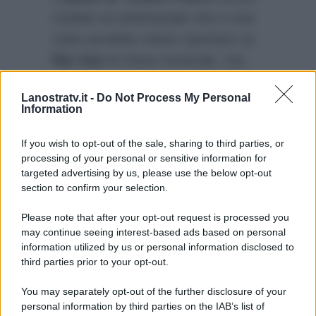
rivelato al settimanale che a sua
volta avrebbe voluto riportare su
Rai Uno
lo show musicale, ma
purtroppo non c’erano i fondi:
“Io
Lanostratv.it -
Do Not Process My Personal
avrei voluto riportarla in Tv nel
Information
2010, con il produttore Bibi
Ballandi…”
If you wish to opt-out of the sale, sharing to third parties, or
processing of your personal or sensitive information for
targeted advertising by us, please use the below opt-out
section to confirm your selection.
Please note that after your opt-out request is processed you
may continue seeing interest-based ads based on personal
information utilized by us or personal information disclosed to
third parties prior to your opt-out.
You may separately opt-out of the further disclosure of your
personal information by third parties on the IAB’s list of