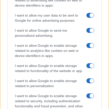
related to advertising like cookies on web or
device identifiers in apps.
Amici, già finita tra Nicola
Marchionni e Valentina Pesaresi:
I want to allow my user data to be sent to
“Siamo molto distanti”
Google for online advertising purposes.
I want to allow Google to send me
La Ruota della Fortuna, complimenti per
Gerry Scotti: “Avrai un futuro fantastico”
personalized advertising.
Helena Prestes e Javier Martinez sono in crisi
I want to allow Google to enable storage
oppure no? Lui rompe il silenzio
related to analytics like cookies on web or
Uomini e Donne, sfogo al veleno di Ludovica
device identifiers in apps.
Valli: “Letto cose sconvolgenti su di me”
I want to allow Google to enable storage
Uomini e Donne, retroscena di Alice
related to functionality of the website or app.
Barisciani: “Ricevevo minacce e insulti”
Belen Rodriguez ritrova la serenità: il bacio
I want to allow Google to enable storage
con il compagno Gaetano Fidanzati
related to personalization.
I want to allow Google to enable storage
related to security, including authentication
functionality and fraud prevention, and other