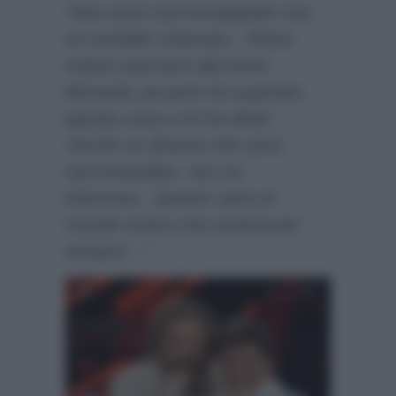
“Non avrei mai immaginato che
mi avrebbe chiamato…Pietro
voleva staccarsi dal nome
Morandi, poi però ha superato
questa cosa e mi ha detto:
‘Anche se diranno che sono
raccomandato, non mi
interessa…Questo sarà un
ricordo nostro che rimarrà per
sempre’…”