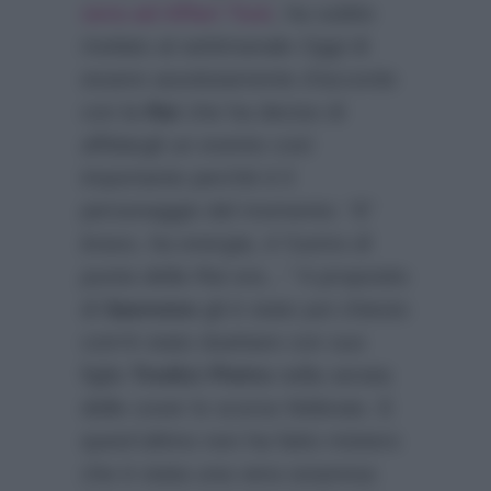
sera ad Affari Tuoi
, ha subito
rivelato al settimanale
Oggi
di
essere assolutamente d’accordo
con la
Rai
che ha deciso di
affidargli un evento così
importante perchè è il
personaggio del momento:
“E’
bravo, ha energia, è l’uomo di
punta della Rai ora…”
A proposito
di
Sanremo
gli è stato poi chiesto
com’è stato duettare con suo
figlio
Tredici Pietro
nella serata
delle cover lo scorso febbraio. E
quest’ultimo non ha fatto mistero
che è stata una vera sorpresa: