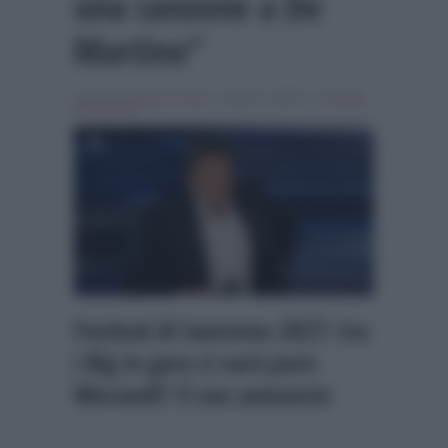
una canzone a De
Martino”
Scritto da
Alessio Cimino
, il Aprile 9, 2026 , in
Festival
di Sanremo
Festival di Sanremo 2027: tra
i Big in gara ci sarà pure
Morandi? Il suo annuncio