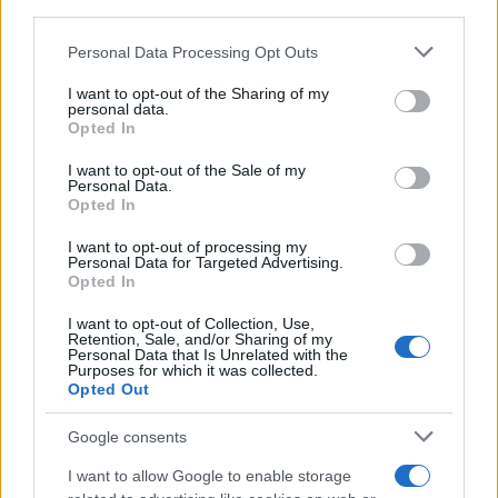
downstream participants.
Personal Data Processing Opt Outs
This information may also be disclosed by us to third parties
ULTIME NOTIZIE
on the IAB’s List of Downstream Participants that may further
I want to opt-out of the Sharing of my
disclose it to other third parties.
personal data.
Senza Cri dopo la rimozione del
Opted In
seno racconta: “Quando ho visto
Please note that this website/app uses one or more Google
le cicatrici…”
services and may gather and store information including but
I want to opt-out of the Sale of my
Personal Data.
not limited to your visit or usage behaviour. You may click to
Opted In
grant or deny consent to Google and its third-party tags to
Temptation island, Karina
use your data for below specified purposes in below Google
Cascella al posto di Filippo
I want to opt-out of processing my
Bisciglia? La risposta spiazza
consent section.
Personal Data for Targeted Advertising.
Opted In
I want to opt-out of Collection, Use,
Grande Fratello: Federica
Retention, Sale, and/or Sharing of my
Rosatelli torna a parlare
Personal Data that Is Unrelated with the
dell’episodio del bicchiere
Purposes for which it was collected.
lanciato
Opted Out
Uomini e Donne, gossip su
Google consents
Asmaa e Cristiano: “Si prendono
e si lasciano”
I want to allow Google to enable storage