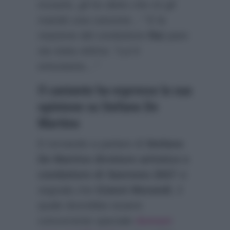
trovarlo, gli ho detto che mi gli
mando una canzone…”
E la
reazione del conduttore
Rai
pare
sia stata ottima:
“Lui è
entusiasta…”
Il cantante ha espresso la sua
opinione su Stefano De
Martino
E tornando a parlare di
Stefano
De Martino direttore artistico e
conduttore di Sanremo 2027
si
segnala che
Gianni Morandi
, il
quale dovrebbe essere
concorrente speciale
domani