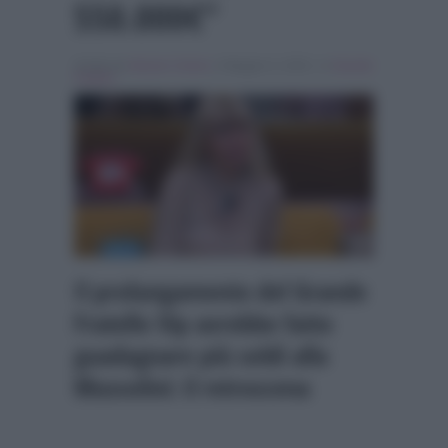
550.000€”
Scritto da
Alessio Cimino
, il Maggio 6, 2026 , in
Grande
Fratello
Il prolungamento del Grande
Fratello Vip avrebbe fatto
guadagnare più soldi alla
Mussolini: il retroscena