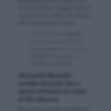
prolungamento del reality show
ha fatto lievitare maggiormente il
suo presunto cachet con ulteriori
200 mila euro più o meno:
“Per lei si sono aggiunti
altri 200 mila euro circa
per le puntate che si sono
andate a sommare a
quelle già previste…”
Alessandra Mussolini
avrebbe incassato fino a
questo momento un cachet
di 550 mila euro
Ma quanto avrebbe guadagnato