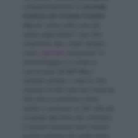
complessivamente la
seconda
finalista del Grande Fratello
Vip
per vivere nella casa più
spiata dagli italiani? Una cifra
veramente alta. Infatti sempre
come
riportato
dal portale Tv
DavideMaggio.it
in totale la
concorrente del
GF Vip
si
sarebbe portata a casa la cifra
monstre di 550 mila euro totali (ai
200 mila si sarebbero infatti
andati a sommare ai 350 mila già
incassati alla firma del contratto).
E qualora dovesse pure vincere
questa edizione del reality dopo