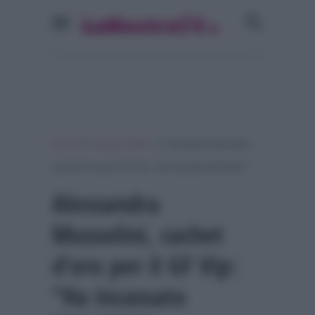
»
»
Home
Grande Fratello
Alessandra Mussolini,
cachet d’oro per il GF Vip: “Ha incassato 550.000€”
Alessandra
Mussolini, cachet
d’oro per il GF Vip:
“Ha incassato