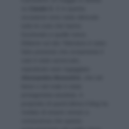
su
Canale 5
. E in questa
occasione sono state elencate
tutte le cose che hanno
funzionato e quelle meno.
Ebbene sul sito Televisivo è stato
fatto presente che ovviamente il
cast è stato azzeccato,
soprattutto aver ingaggiato
Alessandra Mussolini
, che nel
bene o nel male è stata
protagonista assoluta. A
proposito di quest’ultima il blog ha
rivelato di essere venuto a
conoscenza che questo