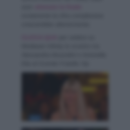
aver
ottenuto la finale
ovviamente la cifra complessiva
crescerebbe ulteriormente.
CLICCA QUA
per vedere su
Mediaset Infinity lo scontro tra
Alessandra Mussolini e Antonella
Elia al Grande Fratello Vip