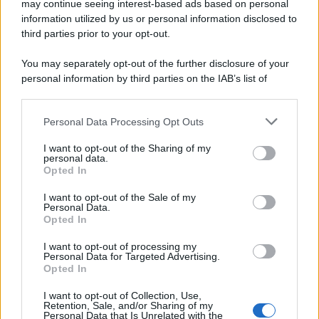
may continue seeing interest-based ads based on personal
information utilized by us or personal information disclosed to
third parties prior to your opt-out.
You may separately opt-out of the further disclosure of your
personal information by third parties on the IAB’s list of
downstream participants.
Personal Data Processing Opt Outs
This information may also be disclosed by us to third parties
ULTIME NOTIZIE
on the IAB’s List of Downstream Participants that may further
I want to opt-out of the Sharing of my
disclose it to other third parties.
personal data.
Temptation Island, Danilo
Opted In
D’Angelo ammette: “Non è un
Please note that this website/app uses one or more Google
periodo semplice”
services and may gather and store information including but
I want to opt-out of the Sale of my
Personal Data.
not limited to your visit or usage behaviour. You may click to
Opted In
grant or deny consent to Google and its third-party tags to
Amici: Opi svela una volta per
use your data for below specified purposes in below Google
tutte che tipo di rapporto ha con
I want to opt-out of processing my
Michelle
consent section.
Personal Data for Targeted Advertising.
Opted In
I want to opt-out of Collection, Use,
Temptation Island, Danilo diffida
Retention, Sale, and/or Sharing of my
Simona Giordano che replica:
Personal Data that Is Unrelated with the