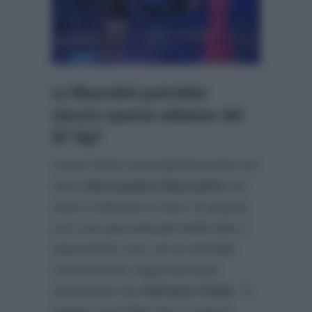
La Mussolini potrebbe
vincere questa edizione del
GF Vip?
Come detto precedentemente ieri
sera
Alessandra Mussolini
ha
vinto il televoto a furor di popolo
con una percentuale bella alta e
spazzando così via la temibile
concorrenza rappresentata
soprattutto da
Adriana Volpe
. E
questo vuol dire che a casa è