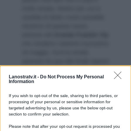
molto amata. Motivo per cui si
candida di diritto come possibile
vincitrice di questa nuova
edizione del
Grande Fratello Vip
che chiuderà i battenti il prossimo
19 maggio. Avrà la strada
spianata da qua alla finale oppure
Antonella Elia
o qualche altro
Lanostratv.it -
Do Not Process My Personal
outsider nella casa più spiata
Information
dagli italiani potrebbe soffiarle da
sotto il naso la vittoria?
If you wish to opt-out of the sale, sharing to third parties, or
processing of your personal or sensitive information for
targeted advertising by us, please use the below opt-out
section to confirm your selection.
Please note that after your opt-out request is processed you