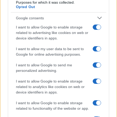
“Ho conservato gli screen”
Purposes for which it was collected.
Opted Out
Ballando con le stelle 2026,
Google consents
rivoluzione di Milly Carlucci:
tutte le indiscrezioni
I want to allow Google to enable storage
related to advertising like cookies on web or
device identifiers in apps.
Temptation Island, la
confessione di Perla Vatiero:
I want to allow my user data to be sent to
“Non riesco più a guardarlo”
Google for online advertising purposes.
I want to allow Google to send me
Grazia Kendi soffre per la fine della storia con
Mattia Scudieri: “So cosa ci ha distrutti”
personalized advertising.
Temptation Island, puntata speciale a
I want to allow Google to enable storage
settembre? Lo spoiler di Rosario Monetti
related to analytics like cookies on web or
Carmen Russo ed Enzo Paolo Turchi nel cast di
device identifiers in apps.
Amici? La loro risposta spiazza
I want to allow Google to enable storage
Marianna Scarci: “Saranno Famosi? Niente
related to functionality of the website or app.
cachet. Ecco com’era Maria De Filippi”