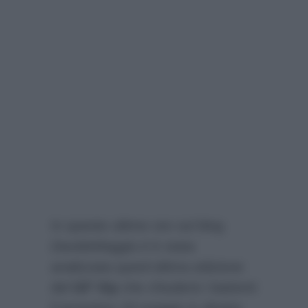
In queste ultime ore sul blog
DavideMaggio.it
è stata
analizzata quest’ultima edizione
del
GF Vip
che chiuderà i battenti
il prossimo 19 maggio in diretta