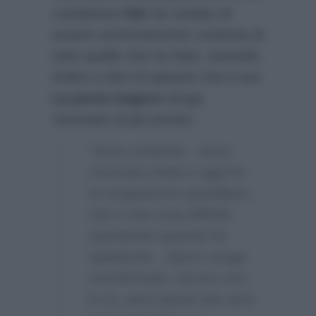
conduttrice
Rai
ha rivelato di
essere estremamente contenta di
tutto quello che ha fatto, tenendo
inoltre a dire di sperare che il suo
La porta magica
venga
rinnovato al più presto:
“Sono contenta…Sono
cresciuta molto e oggi ho
un programma quotidiano,
che è una cosa difficile
soprattutto quando fai
spettacolo…Spero venga
riconfermato, ancora non
lo so, però questi due anni