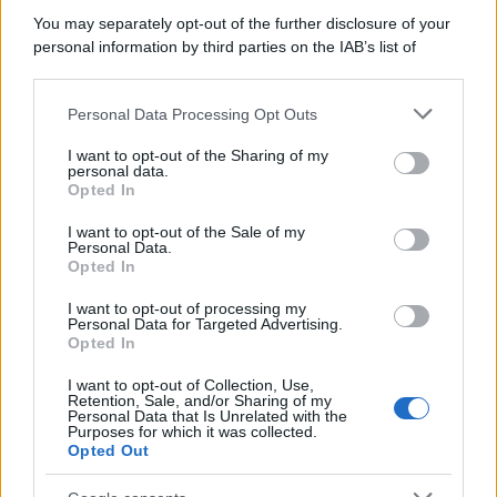
You may separately opt-out of the further disclosure of your
personal information by third parties on the IAB’s list of
downstream participants.
Personal Data Processing Opt Outs
This information may also be disclosed by us to third parties
ULTIME NOTIZIE
on the IAB’s List of Downstream Participants that may further
I want to opt-out of the Sharing of my
disclose it to other third parties.
personal data.
Uomini e Donne, gossip su
Opted In
Asmaa e Cristiano: “Si prendono
Please note that this website/app uses one or more Google
e si lasciano”
services and may gather and store information including but
I want to opt-out of the Sale of my
Personal Data.
not limited to your visit or usage behaviour. You may click to
Opted In
grant or deny consent to Google and its third-party tags to
Amici, già finita tra Nicola
use your data for below specified purposes in below Google
Marchionni e Valentina Pesaresi:
I want to opt-out of processing my
“Siamo molto distanti”
consent section.
Personal Data for Targeted Advertising.
Opted In
I want to opt-out of Collection, Use,
La Ruota della Fortuna,
Retention, Sale, and/or Sharing of my
complimenti per Gerry Scotti:
Personal Data that Is Unrelated with the
“Avrai un futuro fantastico”
Purposes for which it was collected.
Opted Out
Helena Prestes e Javier Martinez