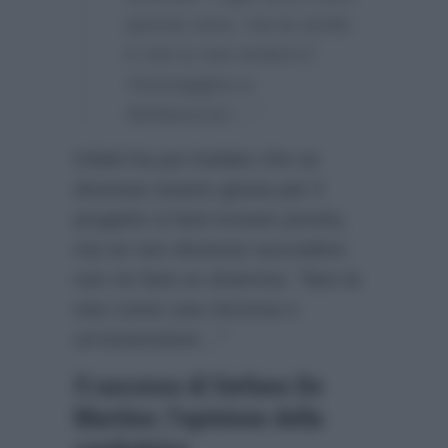
questa voce, ma la verità
è che io non invierò il
‘messaggino a
Stefanuccio’…”
Infatti ha poi rivelato che se
dovesse essere giusta per il
progetto si farà trovare pronta,
ma se non dovesse succedere
non ne farà un dramma:
“Non la
vivo come una rincorsa o
un’ossessione…”
Il successo di Stefano De
Martino: l’opinione della