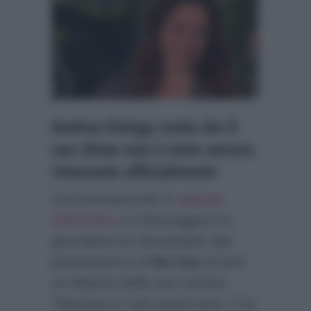
Andrea Delogu svela che il
suo show non è stato ancora
rinnovato ufficialmente
Successivamente in
questa
intervista
a
Il Messaggero
la
giornalista ha domandato alla
presentatrice di
Rai Due
di fare
un bilancio della sua carriera
Televisiva in tutti questi anni. E la