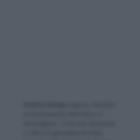
Andrea Delogu
oggi ha rilasciato
un’interessante intervista a
Il
Messaggero
. E tra una domanda
e l’altra la giornalista ha fatto