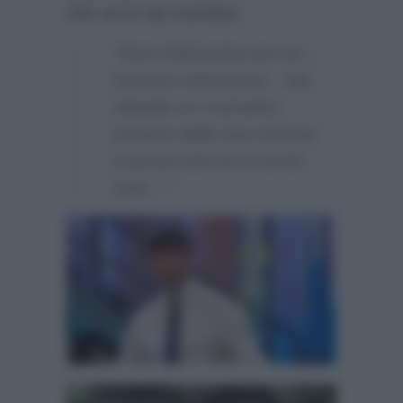
che se lo sia meritato:
“Sono felicissima per lui…
Davvero felicissima…Sta
vivendo un momento
enorme della sua carriera
e penso che se lo meriti
tutto…”