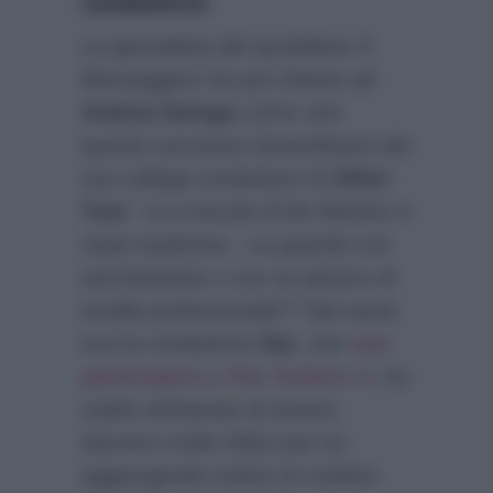
conduttrice
La giornalista del quotidiano
Il
Messaggero
ha poi chiesto ad
Andrea Delogu
come vive
questo successo straordinario del
suo collega conduttore di
Affari
Tuoi
:
“La crescita di De Martino è
stata esplosiva…La guarda con
ammirazione o con un pizzico di
invidia professionale?”
Dal canto
suo la conduttrice
Rai
, che
non
parteciperà a The Traitors 2
, ha
subito dichiarato di essere
davvero molto felice per lui,
aggiungendo inoltre di credere