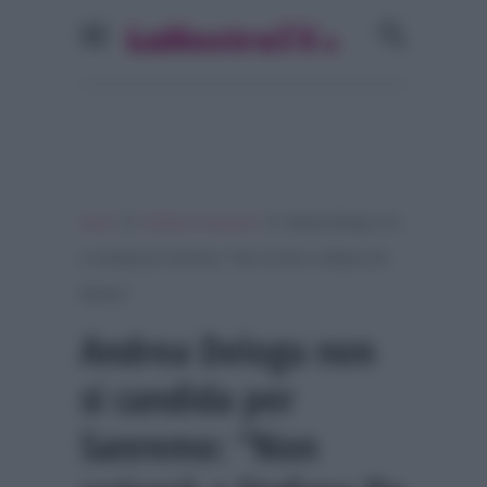
»
»
Home
Festival di Sanremo
Andrea Delogu non
si candida per Sanremo: “Non scriverò a Stefano De
Martino”
Andrea Delogu non
si candida per
Sanremo: “Non