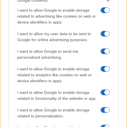
Google consents
sono in crisi oppure no? Lui
rompe il silenzio
I want to allow Google to enable storage
related to advertising like cookies on web or
device identifiers in apps.
Uomini e Donne, sfogo al veleno
di Ludovica Valli: “Letto cose
I want to allow my user data to be sent to
sconvolgenti su di me”
Google for online advertising purposes.
I want to allow Google to send me
Uomini e Donne, retroscena di Alice
Barisciani: “Ricevevo minacce e insulti”
personalized advertising.
Belen Rodriguez ritrova la serenità: il bacio
I want to allow Google to enable storage
con il compagno Gaetano Fidanzati
related to analytics like cookies on web or
Uomini e Donne, Elisabetta Gigante in
device identifiers in apps.
ospedale: “Barcollo ma non mollo”
I want to allow Google to enable storage
Temptation Island, affari d’oro per Giovanni
related to functionality of the website or app.
Grazioso: attività in espansione?
Benjamin Mascolo replica alla sua ex
I want to allow Google to enable storage
fidanzata Bella Thorne: “Dicono di me…”
related to personalization.