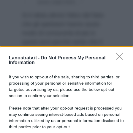
sono stati forti…”
Si è detta altresì felice del fatto
che gli spettatori hanno avuto
modo di conoscerla di più in
questi anni perchè sente che il
lavoro fatto ha avuto un senso:
Lanostratv.it -
Do Not Process My Personal
“E’ stato impegnativo, ma anche
Information
molto importante e sento di voler
bene a quello che ho costruito…”
If you wish to opt-out of the sale, sharing to third parties, or
processing of your personal or sensitive information for
targeted advertising by us, please use the below opt-out
section to confirm your selection.
Please note that after your opt-out request is processed you
may continue seeing interest-based ads based on personal
information utilized by us or personal information disclosed to
third parties prior to your opt-out.