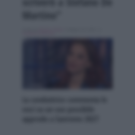
scriverò a Stefano De
Martino”
Scritto da
Alessio Cimino
, il Maggio 28, 2026 , in
Festival di Sanremo
La conduttrice commenta le
voci su un suo possibile
approdo a Sanremo 2027