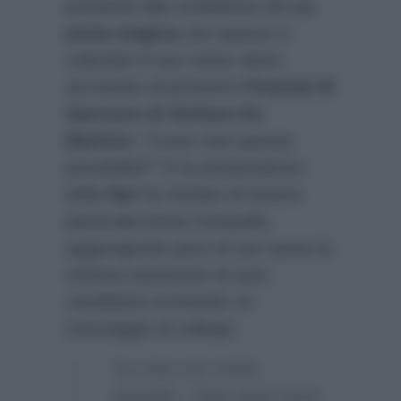
presente alla conduttrice de
La
porta magica
che spesso e
volentieri il suo nome viene
accostato al prossimo
Festival di
Sanremo di Stefano De
Martino
:
“Come vive questa
possibilità?”
E la presentatrice
della
Rai
ha rivelato di essere
particolarmente tranquilla,
aggiungendo però di non avere la
minima intenzione di auto
candidarsi scrivendo un
messaggio al collega:
“La vivo con molta
serenità…Ogni anno esce