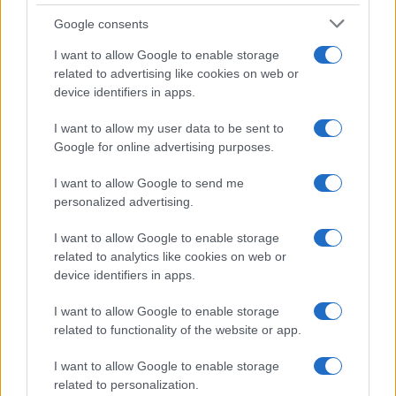
Belen Rodriguez ritrova la
Google consents
serenità: il bacio con il
compagno Gaetano Fidanzati
I want to allow Google to enable storage
related to advertising like cookies on web or
device identifiers in apps.
Uomini e Donne, Elisabetta
Gigante in ospedale: “Barcollo
I want to allow my user data to be sent to
ma non mollo”
Google for online advertising purposes.
I want to allow Google to send me
Temptation Island, affari d’oro per Giovanni
Grazioso: attività in espansione?
personalized advertising.
Benjamin Mascolo replica alla sua ex
I want to allow Google to enable storage
fidanzata Bella Thorne: “Dicono di me…”
related to analytics like cookies on web or
Amici, Simone Nolasco vittima di un
device identifiers in apps.
incidente: “Mi è passata tutta la vita davanti”
I want to allow Google to enable storage
Un medico in famiglia, l’appello di Margot
related to functionality of the website or app.
Sikabonyi: “Necessario il suo ritorno!”
Temptation Island, Danilo D’Angelo ammette:
I want to allow Google to enable storage
“Non è un periodo semplice”
related to personalization.