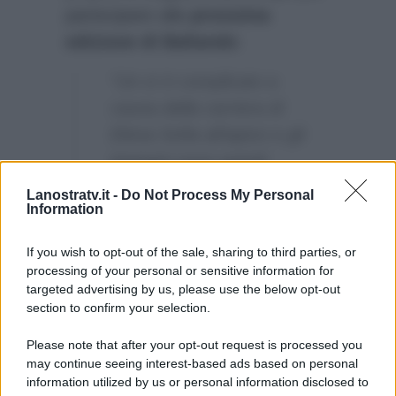
partecipare alla
prossima
edizione di Ballando
:
“Un sì è complicato a
causa della carriera di
Elena Sofia all’apice e gli
impegni sono quindi
numerosi…”
Lanostratv.it -
Do Not Process My Personal
Information
Potrebbe però sempre esserci un
clamoroso colpo di scena?
If you wish to opt-out of the sale, sharing to third parties, or
processing of your personal or sensitive information for
targeted advertising by us, please use the below opt-out
section to confirm your selection.
Please note that after your opt-out request is processed you
may continue seeing interest-based ads based on personal
information utilized by us or personal information disclosed to