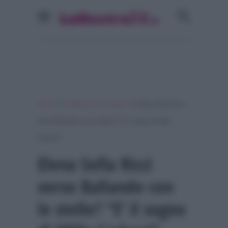
»
»
Home
Ballando con le stelle
Elena Sofia Ricci
verso Ballando con le stelle? “E’ il sogno di Milly
Carlucci”
Elena Sofia Ricci
verso Ballando con
le stelle? “E’ il sogno