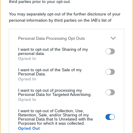
third parties prior to your opt-out.
You may separately opt-out of the further disclosure of your
personal information by third parties on the IAB’s list of
downstream participants.
Personal Data Processing Opt Outs
This information may also be disclosed by us to third parties
ULTIME NOTIZIE
on the IAB’s List of Downstream Participants that may further
I want to opt-out of the Sharing of my
disclose it to other third parties.
personal data.
Helena Prestes e Javier Martinez
Opted In
sono in crisi oppure no? Lui
Please note that this website/app uses one or more Google
rompe il silenzio
services and may gather and store information including but
I want to opt-out of the Sale of my
Personal Data.
not limited to your visit or usage behaviour. You may click to
Opted In
grant or deny consent to Google and its third-party tags to
Uomini e Donne, sfogo al veleno
use your data for below specified purposes in below Google
di Ludovica Valli: “Letto cose
I want to opt-out of processing my
sconvolgenti su di me”
consent section.
Personal Data for Targeted Advertising.
Opted In
I want to opt-out of Collection, Use,
Uomini e Donne, retroscena di
Retention, Sale, and/or Sharing of my
Alice Barisciani: “Ricevevo
Personal Data that Is Unrelated with the
minacce e insulti”
Purposes for which it was collected.
Opted Out