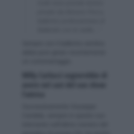
molti mesi prende lezioni
private da Moreno Porcu,
ballerino professionista di
Ballando con le stelle…”
Sempre con il ballerino sembra
abbia pure girato recentemente
un cortometraggio.
Milly Carlucci sognerebbe di
avere nel cast del suo show
l’attrice
Successivamente Giuseppe
Candela, sempre in questo suo
intervento sull’ultimo numero del
periodico di gossip
Chi
, ha anche