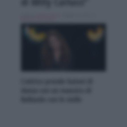
di Milly Carlucci”
Scritto da
Alessio Cimino
, il Maggio 20, 2026 , in
Ballando con le stelle
L’attrice prende lezioni di
danza con un maestro di
Ballando con le stelle