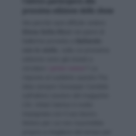
l’attrice parteciperà alla
prossima edizione dello show
Ma perchè sarà difficile vedere
Elena Sofia Ricci
nei panni di
ballerina provetta a
Ballando
con le stelle
, sulla cui prossima
edizione sono già iniziati a
circolare
i primi rumor
? La
risposta al suddetto quesito l’ha
data sempre Giuseppe Candela
sull’ultimo numero del magazine
Chi
. Infatti l’attrice è molto
impegnata con il suo lavoro.
Motivo per cui non riuscirebbe
proprio a ritagliarsi del tempo per