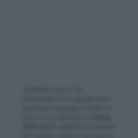
Sull’ultimo numero del
settimanale
Chi
si segnala che il
giornalista Giuseppe Candela ha
posto le sue attenzioni su
Elena
Sofia Ricci
cogliendo l’occasione
per portare a galla un retroscena