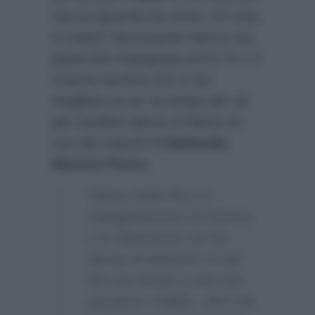
che la riguarda da vicino. Di cosa
si tratta? Nonostante l’attrice sia
parecchio impegnata tra la Tv e il
cinema sembra che si sia
ritagliata un po’ di tempo per sè
per studiare danza al fianco di
uno dei maestri di
Ballando,
Moreno Porcu
:
“Elena Sofia Ricci è
impegnatissima al Cinema
e in Televisione ma ha
deciso di dedicare un po’
del suo tempo a una sua
passione: il ballo…Ricci da