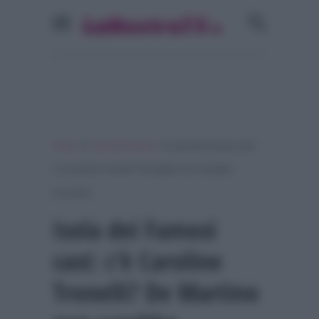
»
»
Home
Isola dei Famosi
Isola dei Famosi cast:
c’è Caroline Tronelli? De Martino non sarebbe
d’accordo
Isola dei Famosi
cast: c’è Caroline
Tronelli? De Martino