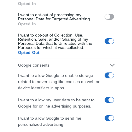
Opted In
grant or deny consent to Google and its third-party tags to
Uomini e Donne, retroscena di
use your data for below specified purposes in below Google
Alice Barisciani: “Ricevevo
I want to opt-out of processing my
consent section.
minacce e insulti”
Personal Data for Targeted Advertising.
Opted In
I want to opt-out of Collection, Use,
Belen Rodriguez ritrova la
Retention, Sale, and/or Sharing of my
serenità: il bacio con il
Personal Data that Is Unrelated with the
compagno Gaetano Fidanzati
Purposes for which it was collected.
Opted Out
Uomini e Donne, Elisabetta
Google consents
Gigante in ospedale: “Barcollo
ma non mollo”
I want to allow Google to enable storage
related to advertising like cookies on web or
device identifiers in apps.
Temptation Island, affari d’oro
per Giovanni Grazioso: attività in
I want to allow my user data to be sent to
espansione?
Google for online advertising purposes.
I want to allow Google to send me
Benjamin Mascolo replica alla sua ex
personalized advertising.
fidanzata Bella Thorne: “Dicono di me…”