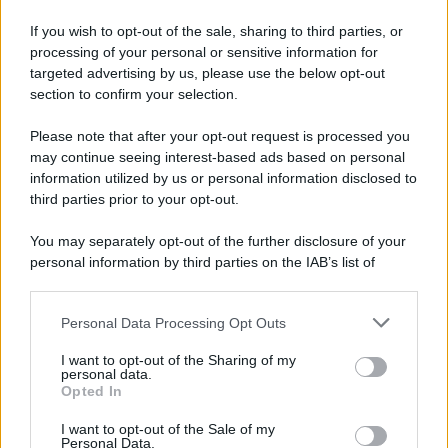
è prevista per giugno, per buona
pace di Stefano…”
If you wish to opt-out of the sale, sharing to third parties, or
processing of your personal or sensitive information for
targeted advertising by us, please use the below opt-out
section to confirm your selection.
Please note that after your opt-out request is processed you
may continue seeing interest-based ads based on personal
information utilized by us or personal information disclosed to
third parties prior to your opt-out.
You may separately opt-out of the further disclosure of your
personal information by third parties on the IAB’s list of
downstream participants.
Personal Data Processing Opt Outs
This information may also be disclosed by us to third parties
on the IAB’s List of Downstream Participants that may further
ULTIME NOTIZIE
I want to opt-out of the Sharing of my
disclose it to other third parties.
personal data.
Uomini e Donne, sfogo al veleno
Opted In
di Ludovica Valli: “Letto cose
Please note that this website/app uses one or more Google
sconvolgenti su di me”
services and may gather and store information including but
I want to opt-out of the Sale of my
Personal Data.
not limited to your visit or usage behaviour. You may click to