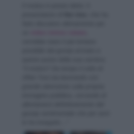
Il motivo è presto detto: il
presentatore di
Rai Uno
, che ha
fatto discutere ultimamente per
un
video intimo rubato
,
vorrebbe stare il più lontano
possibile dal gossip arrivato a
questo punto della sua carriera:
“Il motivo? Da tempo il volto di
Affari Tuoi sta lavorando con
grande attenzione sulla propria
immagine pubblica, cercando di
allontanarsi definitivamente dal
gossip sentimentale che per anni
lo ha inseguito…”