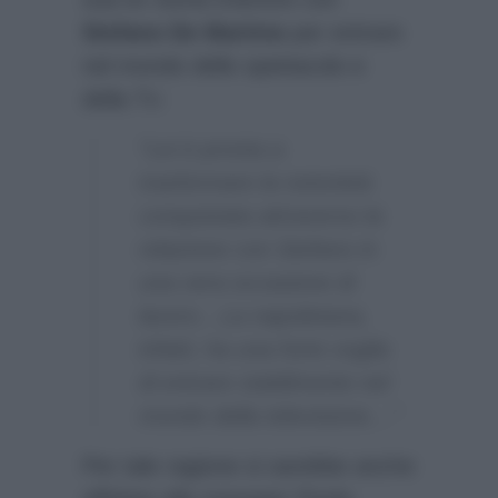
Stefano De Martino
per entrare
nel mondo dello spettacolo e
della Tv:
“Lei è pronta a
trasformare la notorietà
conquistata attraverso la
relazione con Stefano in
una vera occasione di
lavoro…La napoletana,
infatti, ha una forte voglia
di entrare stabilmente nel
mondo della televisione…”
Per tale ragione si sarebbe anche