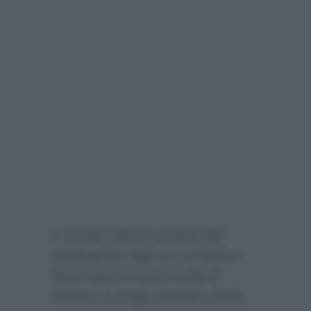
E’ uscito l’ultimo numero del
settimanale
Oggi
al cui interno i
lettori hanno avuto modo di
trovare un lungo articolo scritto