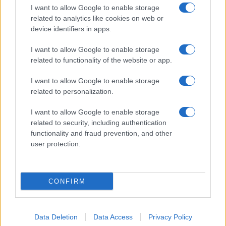
Amici, Simone Nolasco vittima di un
I want to allow Google to enable storage
incidente: “Mi è passata tutta la vita davanti”
related to analytics like cookies on web or
Un medico in famiglia, l’appello di Margot
device identifiers in apps.
Sikabonyi: “Necessario il suo ritorno!”
I want to allow Google to enable storage
Temptation Island, Danilo D’Angelo ammette:
related to functionality of the website or app.
“Non è un periodo semplice”
Amici: Opi svela una volta per tutte che tipo
I want to allow Google to enable storage
di rapporto ha con Michelle
related to personalization.
I want to allow Google to enable storage
related to security, including authentication
functionality and fraud prevention, and other
user protection.
Programmi Tv
Personaggi
Serie Tv
CONFIRM
Soap
Gossip
Musica
Ascolti Tv
The Voice
Chi Siamo
Data Deletion
Data Access
Privacy Policy
Preferenze Privacy
‐
Privacy
Lanostratv.it è un sito Giddy Up