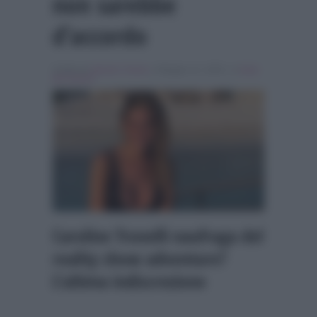
non sarebbe
d’accordo
Scritto da
Alessio Cimino
, il Maggio 21, 2026 , in
Isola
dei Famosi
Caroline Tronelli naufraga del
reality show adventure?
L’ultima indiscrezione