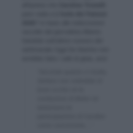
all’ipotesi che
Caroline Tronelli
pare vada a
L’Isola dei Famosi
2026
? In base alle indiscrezioni
raccolte dal giornalista Alberto
Dandolo sull’ultimo numero del
settimanale
Oggi
De Martino non
avrebbe fatto i salti di gioia, anzi:
“Secondo quanto ci risulta,
Stefano non vedrebbe di
buon occhio né la
conduzione di Belen né
tantomeno la
partecipazione di Caroline
come concorrente…”