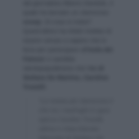
dal giornalista Alberto Dandolo, il
quale ha lanciato un clamoroso
scoop
. Di cosa si tratta?
Quest’ultimo ha infatti rivelato di
essere venuto a sapere che in
lizza per partecipare all’
Isola dei
Famosi
ci sarebbe
nientepopodimeno che l’
ex di
Stefano De Martino, Caroline
Tronelli
:
“La notizia più clamorosa è
che tra i naufraghi in gara
spicca Caroline Tronelli,
ultima e chiacchierata
fidanzata di Stefano De