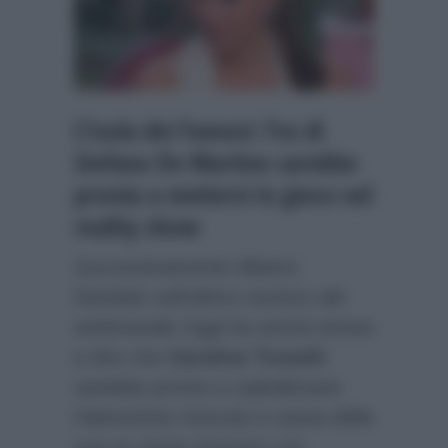
L’Isola dei Famosi: l’ex di
Stefano De Martino sarebbe
pronta a mettersi in gioco nel
reality show
Successivamente Alberto
Dandolo sull’ultimo numero del
settimanale
Oggi
ha anche tenuto
a dire che
Caroline Tronelli
sarebbe pronta a capitalizzare
l’attenzione ricevuta a causa della
sua ex storia d’amore con