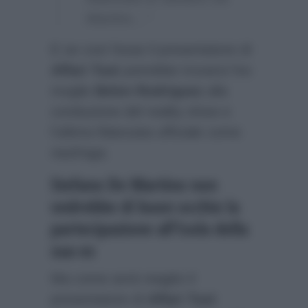
Martino…”
E se così fosse il presentatore di
Affari Tuoi
potrebbe trovarsi l’ex
moglie
Belen Rodriguez
alla
conduzione del reality show e
l’ultima fidanzata ufficiale come
naufraga.
Stefano De Martino non
vedrebbe di buon occhio la
partecipazione all’Isola della
sua ex
Ma come avrà reagito il
presentatore di
Affari Tuoi