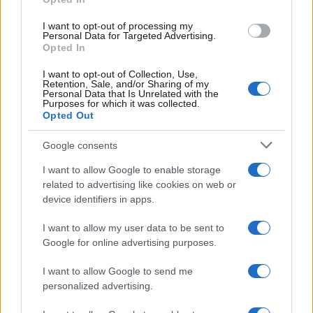
grant or deny consent to Google and its third-party tags to
Uomini e Donne, Ernesto
use your data for below specified purposes in below Google
Passaro si è fidanzato? Lui rompe
I want to opt-out of processing my
consent section.
il silenzio
Personal Data for Targeted Advertising.
Opted In
I want to opt-out of Collection, Use,
Manuela Carriero e Francesco
Retention, Sale, and/or Sharing of my
Chiofalo: “Saremo genitori in età
Personal Data that Is Unrelated with the
avanzata”
Purposes for which it was collected.
Opted Out
Senza Cri dopo la rimozione del
Google consents
seno racconta: “Quando ho visto
le cicatrici…”
I want to allow Google to enable storage
related to advertising like cookies on web or
device identifiers in apps.
Temptation island, Karina
Cascella al posto di Filippo
I want to allow my user data to be sent to
Bisciglia? La risposta spiazza
Google for online advertising purposes.
I want to allow Google to send me
Grande Fratello: Federica Rosatelli torna a
personalized advertising.
parlare dell’episodio del bicchiere lanciato
Uomini e Donne, gossip su Asmaa e Cristiano: