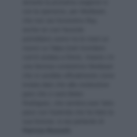
durante la prossima stagione tv
con la speranza, per Mediaset,
che non sia l’ennesimo flop,
anche se così facendo
potrebbero avere tra le mani un
nuovo La Talpa (tutti ricordano
com’è andata a finire). Intanto c’è
una famosa conduttrice Mediaset
che si candida ufficialmente come
inviata dato che alla conduzione
pare che ci sarà Belen
Rodriguez, che sembra aver fatto
pace con l’azienda che ha fatto la
sua fortuna: si sta parlando di
Patrizia Rossetti
.