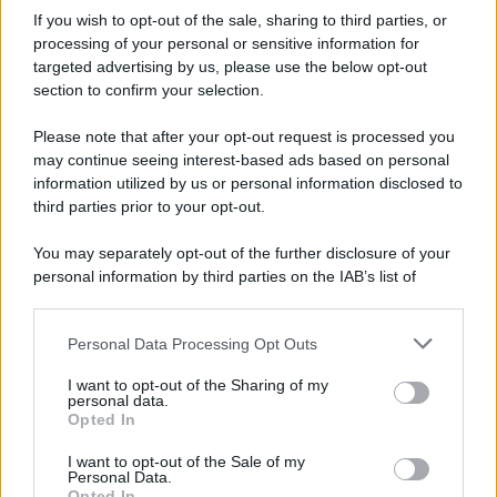
gravoso.
If you wish to opt-out of the sale, sharing to third parties, or
processing of your personal or sensitive information for
targeted advertising by us, please use the below opt-out
section to confirm your selection.
Please note that after your opt-out request is processed you
may continue seeing interest-based ads based on personal
information utilized by us or personal information disclosed to
third parties prior to your opt-out.
You may separately opt-out of the further disclosure of your
personal information by third parties on the IAB’s list of
downstream participants.
Personal Data Processing Opt Outs
This information may also be disclosed by us to third parties
on the IAB’s List of Downstream Participants that may further
ULTIME NOTIZIE
I want to opt-out of the Sharing of my
disclose it to other third parties.
personal data.
Stefano De Martino, missione
Opted In
speciale in America? C’è fame di
Please note that this website/app uses one or more Google
ospiti per Sanremo 2027
services and may gather and store information including but
I want to opt-out of the Sale of my
Personal Data.
not limited to your visit or usage behaviour. You may click to
Opted In