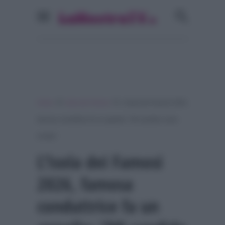
»
»
Home
Isola dei Famosi
L’Isola dei Famosi 2026,
famosa conduttrice fa un appello: “Mi candido come
inviata”
L’Isola dei Famosi
2026, famosa
conduttrice fa un