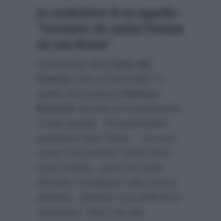
La conduttrice fa un appello:
“Facciamo che anche l’inviata
sia una donna”
Un’edizione de
L’Isola dei
Famosi
tutta al femminile? È
quello che propone
Patrizia
Rossetti
durante la trasmissione
A tutto gossip
:
“Mi piacerebbe
tantissimo fare l’Isola… ma non
come concorrente! Vorrei farla
come inviata, come era stata
Elenoire Casalegno nella scorsa
edizione. Sarebbe una bellissima
avventura. Visto che alla