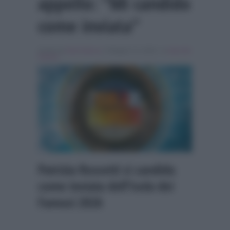
appello: “Mi candido
come inviata”
Scritto da
Denis Bocca
, il Maggio 13, 2026 , in
Isola dei
Famosi
Patrizia Rossetti si candida
come inviata dell’Isola dei
Famosi 2026