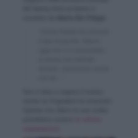
del dating show prodotto e
condotto da
Maria Die Filippi
:
“Cinzia Paolini ha ricevuto
il due di picche: Marco
oggi non si è presentato,
in teoria non intende
tornare, tantomeno uscire
con lei…”
Non è dato a sapere il motivo
anche se Pugnaloni ha avanzato
l’ipotesi che dietro la sua scelta
potrebbero esserci
le ultime
segnalazioni
.