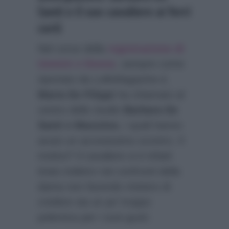
Santi e il suo cavaliere ai ferri
corti
Nel corso della
registrazione di
Uomini e Donne
, sempre come
riportato da
LolloMagazine.it
,
Maria De Filippi
ha chiamato al
centro dello studio
Barbara De
Santi e Massimo
, i quali hanno
avuto un accesissimo scontro. Il
motivo? Il cavaliere si è infatti
tirato indietro nei confronti della
dama non facendo mistero di
credere sia un po’ troppo
polemica per i suoi gusti: