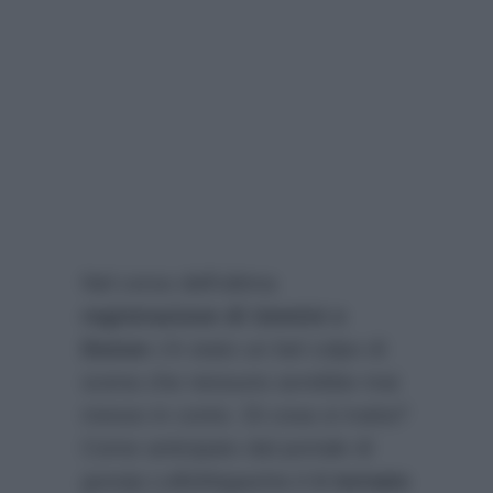
Nel corso dell’ultima
registrazione di Uomini e
Donne
c’è stato un bel colpo di
scena che nessuno avrebbe mai
messo in conto. Di cosa si tratta?
Come anticipato dal portale di
gossip
LolloMagazine.it
è tornato