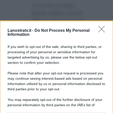
“Lui si sta in pratica
tirando indietro, poichè
afferma che lei è troppo
polemica e che non le sta
Lanostratv.it -
Do Not Process My Personal
Information
bene mai nulla…”
Avranno modo di chiarire?
If you wish to opt-out of the sale, sharing to third parties, or
processing of your personal or sensitive information for
targeted advertising by us, please use the below opt-out
section to confirm your selection.
Please note that after your opt-out request is processed you
may continue seeing interest-based ads based on personal
information utilized by us or personal information disclosed to
third parties prior to your opt-out.
You may separately opt-out of the further disclosure of your
personal information by third parties on the IAB’s list of
downstream participants.