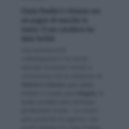
Cinzia Paolini è rimasta con
un pugno di mosche in
mano: il suo cavaliere ha
dato forfait
Successivamente
LolloMagazine.it
ha anche
riportato di essere venuto a
conoscenza che la redazione di
Uomini e Donne
pare abbia
invitato in studio pure
Magda
, la
quale avrebbe però declinato
gentilmente l’invito:
“La nostra
gola profonda ha appreso che
anche Magda era stata invitata