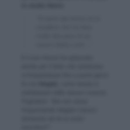
in studio Mario
:
“Si parte dal ritorno di un
cavaliere che ha fatto
molto discutere di sé,
ovvero Mario Lenti…”
E il suo ritorno ha spiazzato
anche per il fatto che sembrava
si frequentasse fino a pochi giorni
fa con
Magda
, come tenuto a
sottolineare dallo stesso Lorenzo
Pugnaloni:
“Ma non stava
frequentando Magda Catozzi,
dichiarato da lei ai nostri
microfoni?”