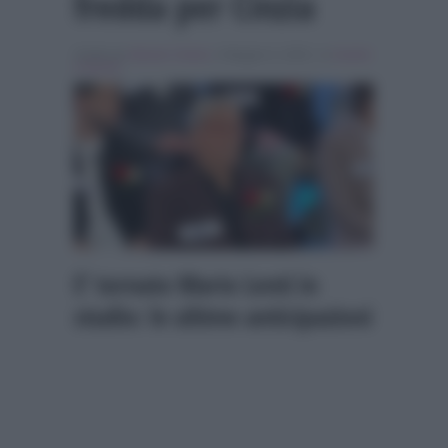
fredda per Cinzia
Scritto da
Alessio Cimino
, il Maggio 6, 2026 , in
Uomini
e Donne
E’ tornato Mario Lenti in
studio: le ultime anticipazioni