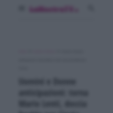
»
»
Home
Uomini e Donne
Uomini e Donne
anticipazioni: torna Mario Lenti, doccia fredda per
Cinzia
Uomini e Donne
anticipazioni: torna
Mario Lenti, doccia