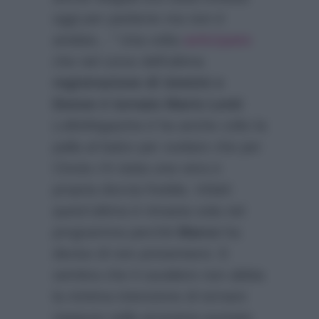
oggi per parlarne ma non è
andata…”
Una volta
anticipato
che nel corso dell’ultima
registrazione di Uomini e
Donne è tornato Mario Lenti
LolloMagazine.it
ha anche colto la
palla al balzo per svelare che per
Cinzia c’è stata una vera e
propria doccia fredda. Infatti
quest’ultima è rimasta sola nel
programma perchè
Marco
ha
deciso di non presentarsi. E
sembra che il cavaliere non abbia
la minima intenzione di tornare
neppure nelle prossime puntate