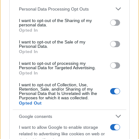
Personal Data Processing Opt Outs
This information may also be disclosed by us to third parties
on the IAB’s List of Downstream Participants that may further
ULTIME NOTIZIE
I want to opt-out of the Sharing of my
disclose it to other third parties.
personal data.
Temptation Island, puntata
Opted In
speciale a settembre? Lo spoiler
Please note that this website/app uses one or more Google
di Rosario Monetti
services and may gather and store information including but
I want to opt-out of the Sale of my
Personal Data.
not limited to your visit or usage behaviour. You may click to
Opted In
grant or deny consent to Google and its third-party tags to
Carmen Russo ed Enzo Paolo
use your data for below specified purposes in below Google
Turchi nel cast di Amici? La loro
I want to opt-out of processing my
consent section.
risposta spiazza
Personal Data for Targeted Advertising.
Opted In
I want to opt-out of Collection, Use,
Marianna Scarci: “Saranno
Retention, Sale, and/or Sharing of my
Famosi? Niente cachet. Ecco
Personal Data that Is Unrelated with the
com’era Maria De Filippi”
Purposes for which it was collected.
Opted Out
Temptation Island, Soraya
Google consents
Sabetta massacrata: “Sono stata
minacciata di morte”
I want to allow Google to enable storage
related to advertising like cookies on web or