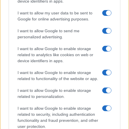
device identifiers in apps.
Andrea Dal Corso come sta dopo
l’incidente: “Operazione fatta.
I want to allow my user data to be sent to
Ecco cosa mi aspetta”
Google for online advertising purposes.
I want to allow Google to send me
Temptation Island torna a settembre su
personalized advertising.
Canale 5? Raffaella Mennoia rompe il silenzio
Raffaella Griggi su Chi l’ha visto: “Sciarelli mi
I want to allow Google to enable storage
ha detto di essere meno buona”
related to analytics like cookies on web or
The Voice Senior, rivoluzione in giuria:
device identifiers in apps.
Fiorella Mannoia sostituisce Loredana Bertè
I want to allow Google to enable storage
Ascolti Tv 3 agosto: vince Il Giovane
related to functionality of the website or app.
Montalbano, Ruota ad un passo dal 30%
Gerry Scotti sul successo de La ruota della
I want to allow Google to enable storage
fortuna: “Rai ci ha preso sottogamba”
related to personalization.
I want to allow Google to enable storage
related to security, including authentication
functionality and fraud prevention, and other
user protection.