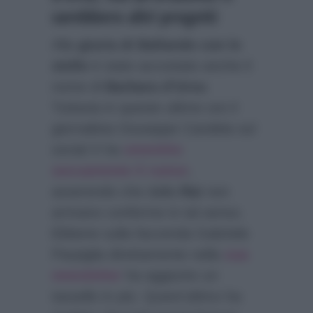
sarebbero altri progetti
Alla
giuria di Ballando con le
stelle
è stato accostato anche il
nome di
Barbara d’Urso
.
Tuttavia in queste ultime ore il
giornalista Giuseppe Candela sul
social X ha
smentito
seccamente il rumor
,
asserendo che dalla
Rai
non
arrivano conferme in tal senso.
Ebbene sulla faccenda Gabriele
Parpiglia direttamente nella
sua
newsletter
ha aggiunto un
tassello in più. Quest’ultimo ha