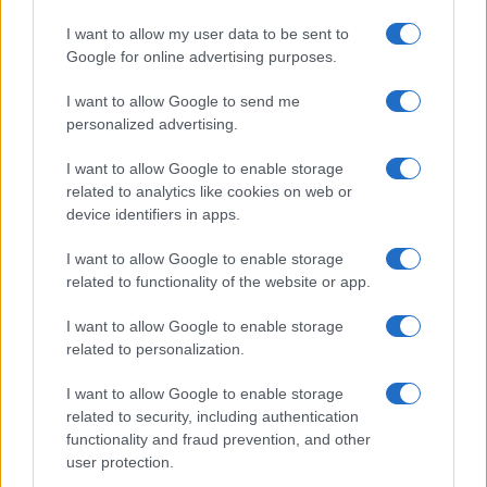
D’Angelo ammette: “Non è un
periodo semplice”
I want to allow my user data to be sent to
Google for online advertising purposes.
Amici: Opi svela una volta per tutte che tipo
I want to allow Google to send me
di rapporto ha con Michelle
personalized advertising.
Temptation Island, Danilo diffida Simona
Giordano che replica: “Ho conservato gli
I want to allow Google to enable storage
screen”
related to analytics like cookies on web or
Ballando con le stelle 2026, rivoluzione di Milly
device identifiers in apps.
Carlucci: tutte le indiscrezioni
I want to allow Google to enable storage
Temptation Island, la confessione di Perla
related to functionality of the website or app.
Vatiero: “Non riesco più a guardarlo”
Grazia Kendi soffre per la fine della storia con
I want to allow Google to enable storage
Mattia Scudieri: “So cosa ci ha distrutti”
related to personalization.
I want to allow Google to enable storage
related to security, including authentication
functionality and fraud prevention, and other
user protection.