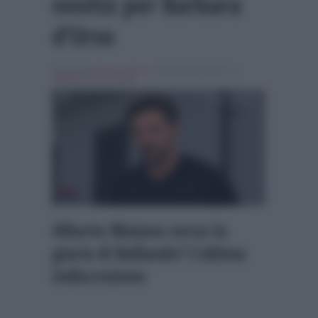
novità per Barbara
d’Urso
Scritto da
Alessio Cimino
, il Giugno 20, 2026 , in
Ballando con le stelle
Alberto Matano verso la
giuria di Ballando? L’ultima
indiscrezione