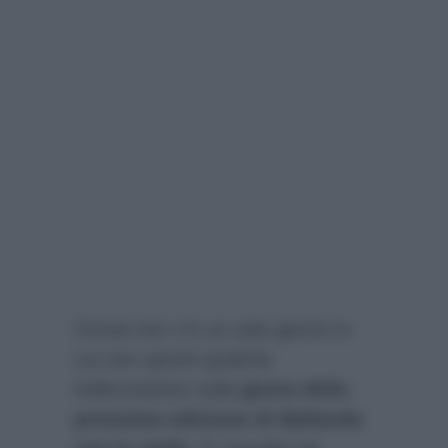
Ormai non c’è un solo giorno in
cui non spunti qualche
indiscrezione sulla
giuria della
prossima edizione di Ballando