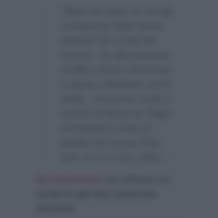
“Belen ha detto no sia alla
conduzione della nuova
edizione de L’Isola dei
Famosi, sia alla proposta
di Milly Carlucci di entrare
in giuria a Ballando con le
stelle…Ha invece scelto il
mondo di Maria De Filippi,
accettando il ruolo di
giudice nel torneo di lip
sync di Tu sì que vales…”
Un retroscena
che almeno sui
social ha già fatto parecchio
discutere.