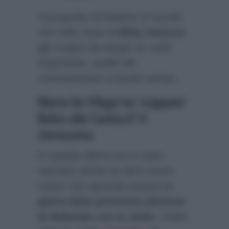
A proposito di Matano si ricorda
che nello show di
Milly Carlucci
già ricopre da tempo un ruolo
importante: quello del
commentatore a bordo campo.
Maria De Filippi ha ‘scippato’
Belen alla Carlucci? Il
retroscena
In queste ultime ore è stato
riportato anche un altro nuovo
rumor che riguarda sempre la
giuria della prossima edizione
di Ballando con le stelle
. Infatti