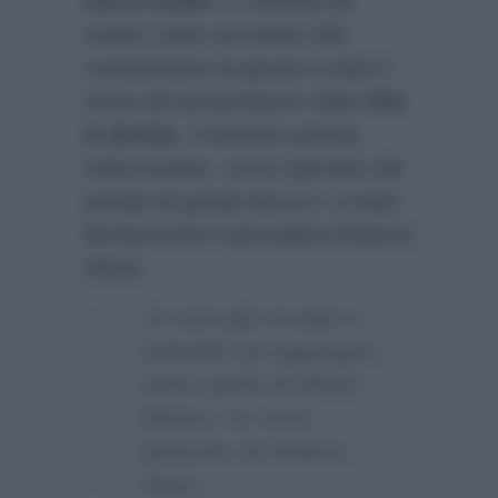
con le stelle
. E stavolta ad
essere stato accostato alla
commissione di giurati è stato il
nome del presentatore della
Vita
in diretta
. A lanciare questa
indiscrezione, come riportato dal
portale di gossip
Biccy.it
, è stato
direttamente il giornalista Roberto
Alessi:
“Ai nomi già circolati si
andrebbe ad aggiungere
anche quello di Alberto
Matano, un nome
ipotizzato da Roberto
Alessi…”