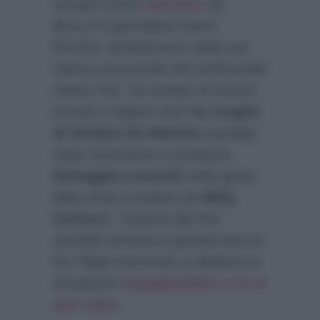
sempre come
riportato
da
Biccy.it
il giornalista Santo
Pirrotta, direttamente nella sua
rubrica sul portale del settimanale
Vanity Fair
, ha rivelato di essere
venuto a sapere che l’
ex moglie
di Stefano De Martino
sarebbe
stata vicinissima a sostituire
Selvaggia Lucarelli
nella giuria
dello show condotto da
Milly
Carlucci
. Tuttavia alla fine
sarebbe arrivata a gamba tesa la
De Filippi riuscendo a ribaltare la
situazione
ingaggiandola a Tu si
que vales
: