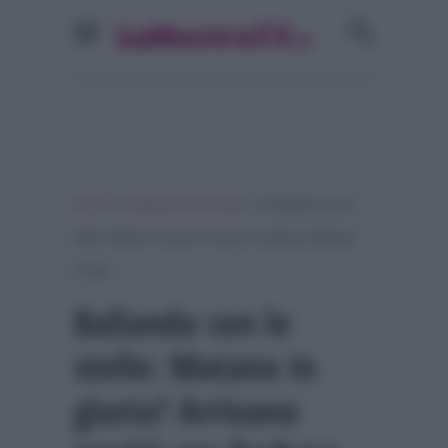
»
»
Home
Ballando con le stelle
Ballando con le
stelle: Matano in giuria? Arrivano novità per Barbara
d’Urso
Ballando con le
stelle: Matano in
giuria? Arrivano