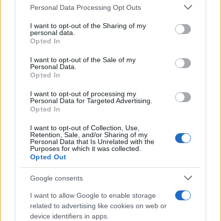
Personal Data Processing Opt Outs
This information may also be disclosed by us to third parties
ULTIME NOTIZIE
on the IAB’s List of Downstream Participants that may further
I want to opt-out of the Sharing of my
Temptation Island, affari d’oro
disclose it to other third parties.
personal data.
per Giovanni Grazioso: attività in
Opted In
espansione?
Please note that this website/app uses one or more Google
services and may gather and store information including but
I want to opt-out of the Sale of my
Personal Data.
not limited to your visit or usage behaviour. You may click to
Benjamin Mascolo replica alla
Opted In
grant or deny consent to Google and its third-party tags to
sua ex fidanzata Bella Thorne:
use your data for below specified purposes in below Google
“Dicono di me…”
I want to opt-out of processing my
consent section.
Personal Data for Targeted Advertising.
Opted In
Amici, Simone Nolasco vittima di
I want to opt-out of Collection, Use,
un incidente: “Mi è passata tutta
Retention, Sale, and/or Sharing of my
la vita davanti”
Personal Data that Is Unrelated with the
Purposes for which it was collected.
Opted Out
Un medico in famiglia, l’appello
di Margot Sikabonyi: “Necessario
Google consents
il suo ritorno!”
I want to allow Google to enable storage
related to advertising like cookies on web or
Temptation Island, Danilo
device identifiers in apps.