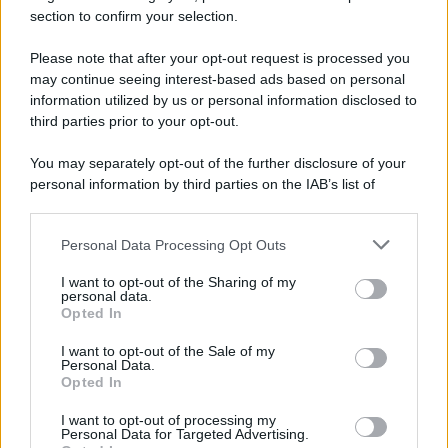
section to confirm your selection.
Please note that after your opt-out request is processed you
may continue seeing interest-based ads based on personal
information utilized by us or personal information disclosed to
third parties prior to your opt-out.
You may separately opt-out of the further disclosure of your
personal information by third parties on the IAB’s list of
downstream participants.
Personal Data Processing Opt Outs
This information may also be disclosed by us to third parties
on the IAB’s List of Downstream Participants that may further
ULTIME NOTIZIE
I want to opt-out of the Sharing of my
disclose it to other third parties.
personal data.
Helena Prestes e Javier Martinez
Opted In
sono in crisi oppure no? Lui
Please note that this website/app uses one or more Google
rompe il silenzio
services and may gather and store information including but
I want to opt-out of the Sale of my
Personal Data.
not limited to your visit or usage behaviour. You may click to
Opted In
grant or deny consent to Google and its third-party tags to
Uomini e Donne, sfogo al veleno
use your data for below specified purposes in below Google
di Ludovica Valli: “Letto cose
I want to opt-out of processing my
consent section.
sconvolgenti su di me”
Personal Data for Targeted Advertising.