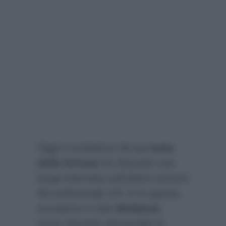
Oggi il conduttore de
La ruota
della fortuna
ha rilasciato una
lunga intervista sull’ultimo numero
del settimanale
Chi
. E in questa
occasione il volto
Mediaset
,
come riportato dal portale di