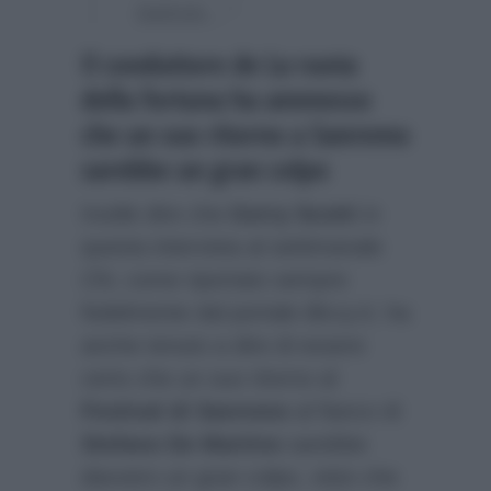
battuta…”
Il conduttore de La ruota
della fortuna ha ammesso
che un suo ritorno a Sanremo
sarebbe un gran colpo
Inutile dire che
Gerry Scotti
in
questa intervista al settimanale
Chi
, come riportato sempre
fedelmente dal portale
Biccy.it
, ha
anche tenuto a dire di essere
certo che un suo ritorno al
Festival di Sanremo
al fianco di
Stefano De Martino
sarebbe
davvero un gran colpo, visto che