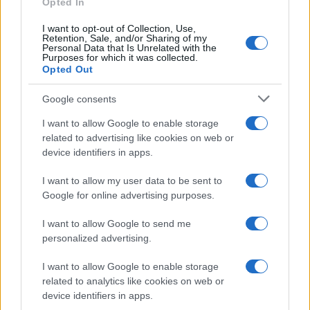
Opted In
I want to opt-out of Collection, Use,
Uomini e Donne, retroscena di
Retention, Sale, and/or Sharing of my
Alice Barisciani: “Ricevevo
Personal Data that Is Unrelated with the
minacce e insulti”
Purposes for which it was collected.
Opted Out
Belen Rodriguez ritrova la
Google consents
serenità: il bacio con il
compagno Gaetano Fidanzati
I want to allow Google to enable storage
related to advertising like cookies on web or
device identifiers in apps.
Uomini e Donne, Elisabetta
Gigante in ospedale: “Barcollo
I want to allow my user data to be sent to
ma non mollo”
Google for online advertising purposes.
I want to allow Google to send me
Temptation Island, affari d’oro per Giovanni
personalized advertising.
Grazioso: attività in espansione?
Benjamin Mascolo replica alla sua ex
I want to allow Google to enable storage
fidanzata Bella Thorne: “Dicono di me…”
related to analytics like cookies on web or
Amici, Simone Nolasco vittima di un
device identifiers in apps.
incidente: “Mi è passata tutta la vita davanti”