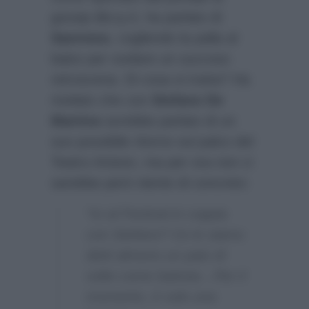
gossip
Biccy.it
, ha parlato di
Sanremo
, cogliendo la palla al
balzo per svelare un succoso
retroscena. Di cosa si tratta? Ha
rivelato che con
Stefano De
Martino
avrebbe parlato di un
suo possibile ritorno sul palco del
Teatro Ariston, ma per ora non ci
sarebbe però niente di concreto:
“Io al Festival in coppia
con Stefano? Ce lo siamo
detti almeno un paio di
volte come battuta…Per il
momento, è solo una