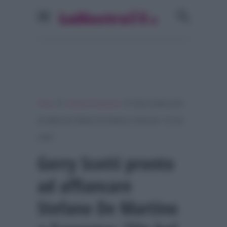
»
»
Home
Festival di Sanremo
Gerry Scotti pronto
ad affiancare Stefano De Martino a Sanremo: “Un bel
colpo”
Gerry Scotti pronto
ad affiancare
Stefano De Martino