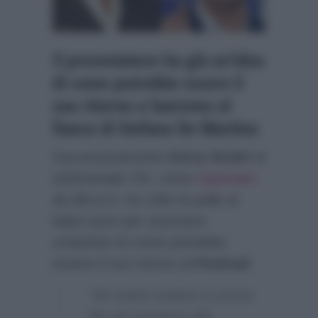
Il presentatore ha già un’idea
di come potrebbe essere il
suo ritorno a Sanremo al
fianco di Stefano De Martino
Successivamente
Gerry Scotti
al
settimanale
Chi
, come
riportato
da
Biccy.it
, ha colto la palla al
balzo pure per avanzare
un’ipotesi di come potrebbe
essere il suo ritorno al
Festival
:
“Mi vedrei seduto in prima
fila ad assistere allo