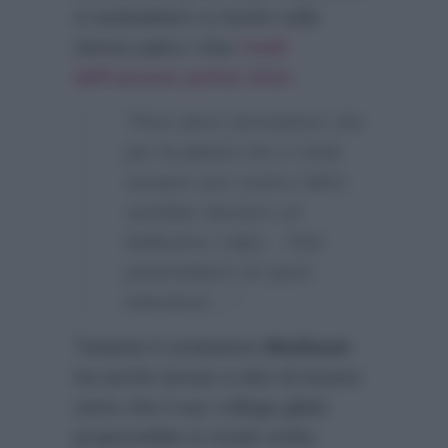
si andrebbero a riunire sullo
stesso palco i due
rivali
dell’access prime time
:
“Però devo ammettere che
per la platea che ci vede
sempre uno contro l’altro
sarebbe davvero un
bellissimo colpo…Tutti
parlerebbero di ‘pace
televisiva’…”
Tuttavia il conduttore
Mediaset
ha anche tenuto a dire di essere
certo che il suo collega glielo
proporrebbe in modo molto