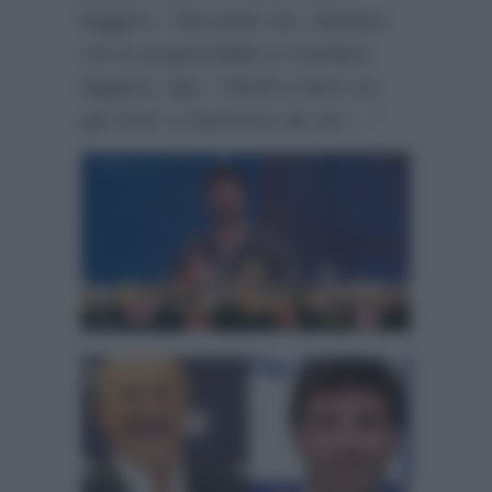
leggero:
“Secondo me, Stefano
me lo proporrebbe in maniera
leggera, tipo: ‘Vieniti a bere un
gin tonic a Sanremo da me’…”