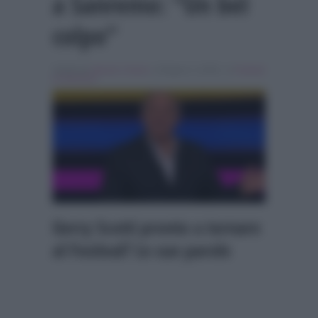
a Sanremo: “Un bel
colpo”
Scritto da
Alessio Cimino
, il Giugno 3, 2026 , in
Festival
di Sanremo
Gerry Scotti pronto a tornare
al Festival? Le sue parole