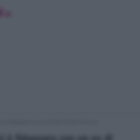
hi si è fidanzata con un ex di Uomini e Donne? Ecco chi è
si è fidanzata con un ex di