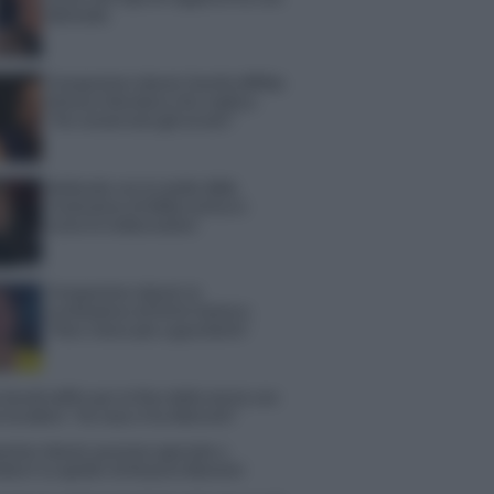
Michelle
Temptation Island, Danilo diffida
Simona Giordano che replica:
“Ho conservato gli screen”
Ballando con le stelle 2026,
rivoluzione di Milly Carlucci:
tutte le indiscrezioni
Temptation Island, la
confessione di Perla Vatiero:
“Non riesco più a guardarlo”
 Kendi soffre per la fine della storia con
 Scudieri: “So cosa ci ha distrutti”
tion Island, puntata speciale a
bre? Lo spoiler di Rosario Monetti