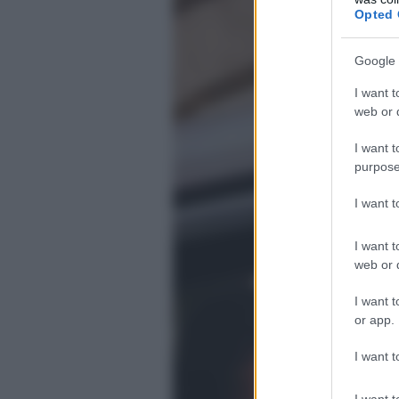
Opted 
Google 
I want t
web or d
I want t
purpose
I want 
I want t
web or d
I want t
or app.
I want t
I want t