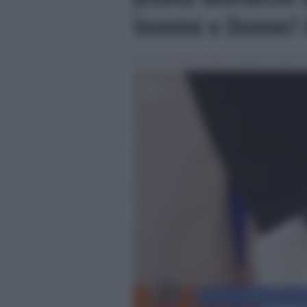
Uomini e Donne? E
Scritto da
Alessio Cimino
, il Giugno 3, 2026 , i