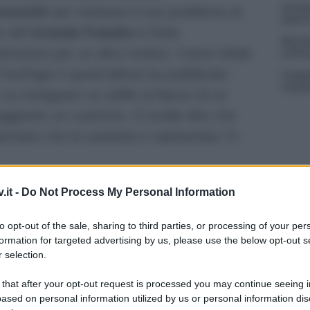
Carmen
renzetti
per risolvere il suo problema al
Amici?
ce del
Grande Fratello
è finita
Marian
tenzione per un altro motivo. Come infatti
cachet
FanPage.it
quest’ultima ha pubblicato
Tempta
massac
 su instagram un selfie al fianco di un
ggiunto un cuoricino. E inutile dire che
ensato che la cantante e opinionista Tv
la cantante è un ex di Uomini e
.it -
Do Not Process My Personal Information
to opt-out of the sale, sharing to third parties, or processing of your per
nzato di Jessica Morlacchi
non è però
formation for targeted advertising by us, please use the below opt-out s
 selection.
 che in passato ha partecipato ad un
 Infatti come
riportato
da
FanPage.it
lui
 that after your opt-out request is processed you may continue seeing i
ased on personal information utilized by us or personal information dis
ha preso parte a Uomini e Donne in