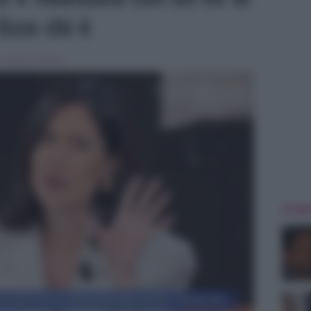
cco chi è
n
Uomini e Donne
ULTIME