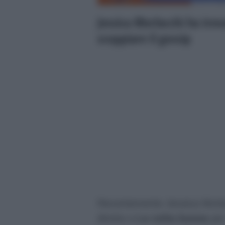
Jessica Morlacchi ha tro
scoppiare il gossip
Recentemente Jessica Morlac
diretta a
La volta buona
per 