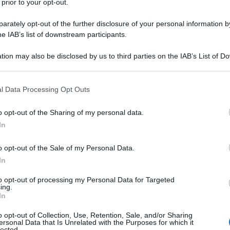
 prior to your opt-out.
he pare starebbe circolando da un bel po’
i rivelato che il primo a dire che
rately opt-out of the further disclosure of your personal information by
he IAB’s list of downstream participants.
rrente del
Grande Fratello
avrebbe una
ato Amedeo Venza:
tion may also be disclosed by us to third parties on the IAB’s List of 
 that may further disclose it to other third parties.
 circolare con insistenza nelle scorse
 that this website/app uses one or more Google services and may gath
l Data Processing Opt Outs
sperto di gossip Amedeo Venza ha
including but not limited to your visit or usage behaviour. You may click 
 to Google and its third-party tags to use your data for below specifi
li social la segnalazione di un utente…”
o opt-out of the Sharing of my personal data.
ogle consent section.
In
a pubblicazione di questo selfie che il
 sempre più concreto.
o opt-out of the Sale of my Personal Data.
In
to opt-out of processing my Personal Data for Targeted
ing.
In
o opt-out of Collection, Use, Retention, Sale, and/or Sharing
ersonal Data that Is Unrelated with the Purposes for which it
lected.