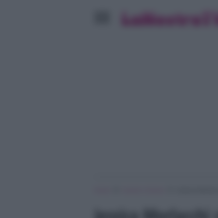
»
»
Home
Uomini e Donne
Jessica Morlacc
Jessica Morlacchi 