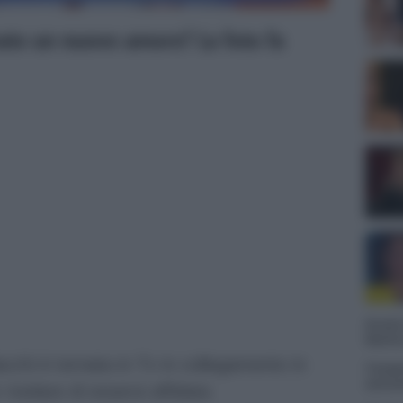
vato un nuovo amore? La foto fa
Grazia
Mattia
chi è tornata in Tv in collegamento in
Tempta
settem
rivelare di essersi affidata