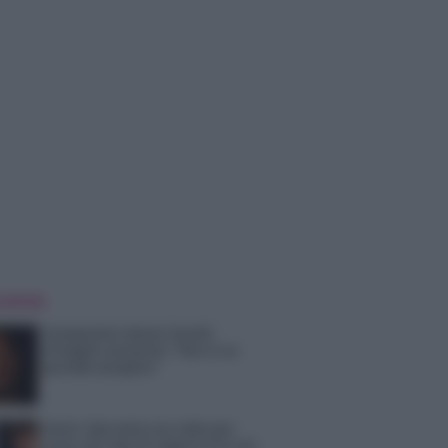
 NOTIZIE
Temptation Island, Danilo
D’Angelo ammette: “Non è un
periodo semplice”
Amici: Opi svela una volta per
tutte che tipo di rapporto ha con