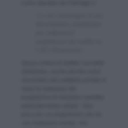
come riportato da
FanPage.it
:
“Le voci raccontano di una
decurtazione complessiva
per realizzare il
programma che oscilla tra
il 20 il 30 percento…”
Senza ombra di dubbio una bella
sforbiciata, anche perchè come
raccontato dal suddetto portale di
news la redazione del
programma di Giordano sarebbe
particolarmente ampia:
“Non
poco per un programma che ha
una redazione nutrita, che