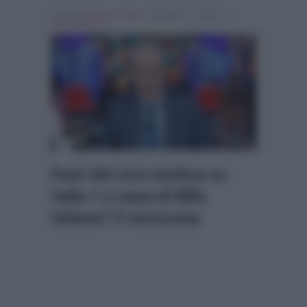
Scritto da
Alessio Cimino
, il Giugno 17, 2026 , in
Personaggi Tv
Fuori dal coro trasloca su
Italia 1 a causa di Milo
Infante? Il retroscena