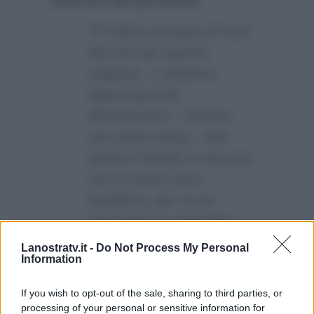
“È l’ultima puntata di Fuori
dal coro per questa
stagione…L’abbiamo
saputo giovedì,
all’improvviso…Faremo
una pausa lunga…Non
daremo fastidio a nessuno
con la nostra voce
fastidiosa, per un po’…
Torneremo a settembre,
forse…”
Lanostratv.it -
Do Not Process My Personal
Information
A settembre tornerà, ma su
Italia
1
?
If you wish to opt-out of the sale, sharing to third parties, or
processing of your personal or sensitive information for