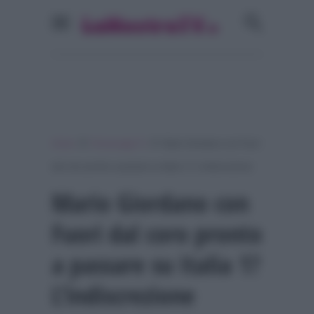
»
»
Home
Personaggi Tv
Mario Giordano con Fuori
dal coro pronto a passare su Italia 1? L’indiscrezione
Mario Giordano con
Fuori dal coro pronto
a passare su Italia 1?
L’indiscrezione