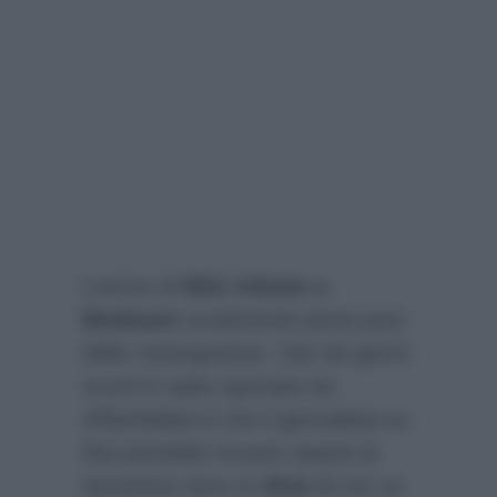
L’arrivo di
Milo Infante a
Mediaset
ovviamente porta pure
delle conseguenze. Già nei giorni
scorsi è stato riportato da
AffariItaliani.it
che il giornalista ex
Rai potrebbe trovare spazio la
domenica sera su
Rete 4
con un