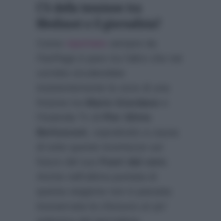
C’è della tensione tra
Mediaset e il giornalista?
Come
riportato
sempre da
FanPage.it
pare tra l’altro che nei
corridoi circolerebbe
insistentemente la voce di una
frizione tra
Mario Giordano
e
l’Azienda Tv di
Pier Silvio
Berlusconi
, soprattutto a causa
di tutte queste incertezze sul
futuro del suo
Fuori dal coro
.
Anche nell’ultima puntata di
questa stagione non è passata
inosservata la chiusura un po’
polemica del giornalista: