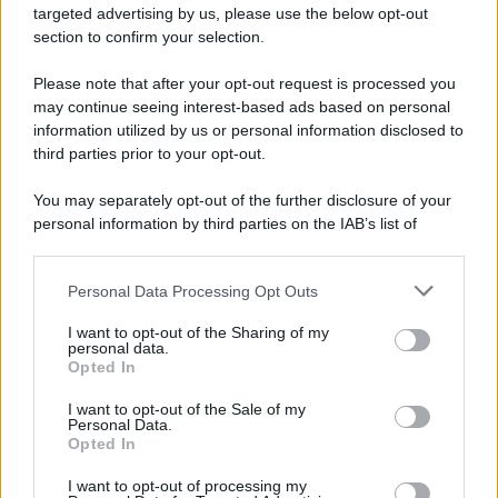
targeted advertising by us, please use the below opt-out
section to confirm your selection.
Please note that after your opt-out request is processed you
may continue seeing interest-based ads based on personal
information utilized by us or personal information disclosed to
third parties prior to your opt-out.
You may separately opt-out of the further disclosure of your
personal information by third parties on the IAB’s list of
downstream participants.
Personal Data Processing Opt Outs
This information may also be disclosed by us to third parties
ULTIME NOTIZIE
on the IAB’s List of Downstream Participants that may further
I want to opt-out of the Sharing of my
disclose it to other third parties.
personal data.
Senza Cri dopo la rimozione del
Opted In
seno racconta: “Quando ho visto
Please note that this website/app uses one or more Google
le cicatrici…”
services and may gather and store information including but
I want to opt-out of the Sale of my
Personal Data.
not limited to your visit or usage behaviour. You may click to
Opted In
grant or deny consent to Google and its third-party tags to
Temptation island, Karina
use your data for below specified purposes in below Google
Cascella al posto di Filippo
I want to opt-out of processing my
Bisciglia? La risposta spiazza
consent section.