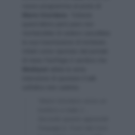
nuovo programma al posto di
Mario Giordano
. Tuttavia
quest’ultimo però pare non
rischierebbe di vedere cancellata
la sua trasmissione di inchieste.
Infatti come riportato dal portale
di news
FanPage.it
sembra che
Mediaset
abbia la seria
intenzione di spostare il talk
sull’altra rete cadetta:
“Mario Giordano verso un
trasloco a Italia 1…
Secondo quanto apprende
Fanpage.it, Fuori dal Coro