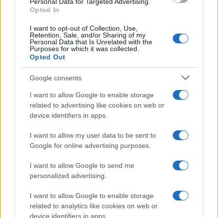
Personal Data for Targeted Advertising.
Opted In
I want to opt-out of Collection, Use,
Grande Fratello: Federica
Retention, Sale, and/or Sharing of my
Rosatelli torna a parlare
Personal Data that Is Unrelated with the
dell’episodio del bicchiere
Purposes for which it was collected.
lanciato
Opted Out
Uomini e Donne, gossip su
Google consents
Asmaa e Cristiano: “Si prendono
e si lasciano”
I want to allow Google to enable storage
related to advertising like cookies on web or
device identifiers in apps.
Amici, già finita tra Nicola
Marchionni e Valentina Pesaresi:
I want to allow my user data to be sent to
“Siamo molto distanti”
Google for online advertising purposes.
I want to allow Google to send me
La Ruota della Fortuna, complimenti per
Gerry Scotti: “Avrai un futuro fantastico”
personalized advertising.
Helena Prestes e Javier Martinez sono in crisi
I want to allow Google to enable storage
oppure no? Lui rompe il silenzio
related to analytics like cookies on web or
Uomini e Donne, sfogo al veleno di Ludovica
device identifiers in apps.