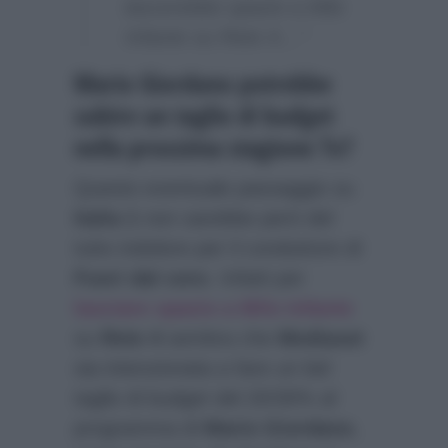
lascerebbe spazio a Milo
Infante su Rete 4…”
Mario Giordano potrebbe
subire un taglio di budget
nella prossima stagione Tv?
Questo eventuale passaggio su
Italia 1
non sarebbe però del
tutto indolore per il conduttore di
Fuori dal coro
. Infatti per
lasciare spazio a Milo Infante
su
Rete 4
sembra che
Mediaset
sia intenzionata a fare un bel
taglio di budget del 20/30% al
programma di
Mario Giordano
,