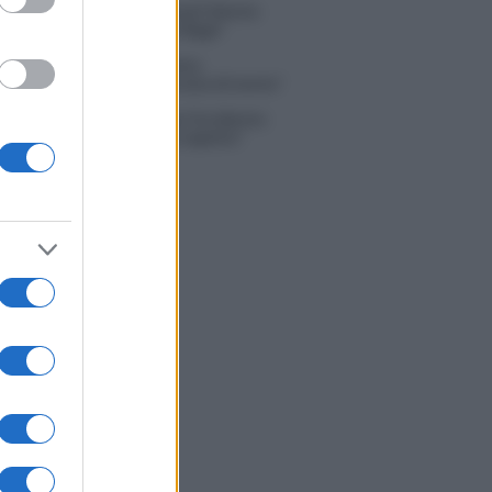
na Scarci: “Saranno Famosi? Niente
. Ecco com’era Maria De Filippi”
tion Island, Soraya Sabetta
rata: “Sono stata minacciata di morte”
 Dal Corso come sta dopo l’incidente:
zione fatta. Ecco cosa mi aspetta”