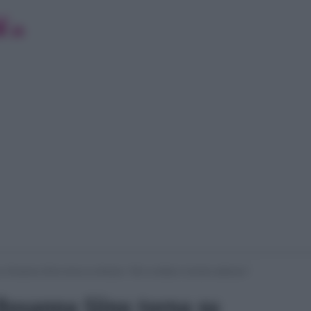
 Rosanna Siino torna su Alessio: “Mi è crollato il mondo addosso”
Rosanna Siino torna su