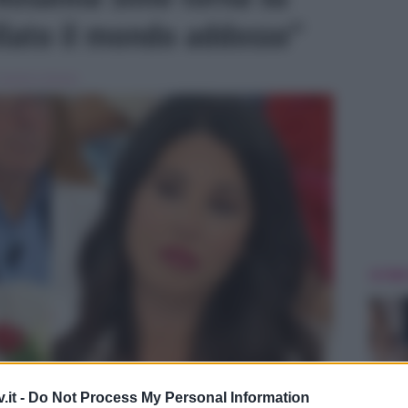
ollato il mondo addosso”
Uomini e Donne
ULTIME
.it -
Do Not Process My Personal Information