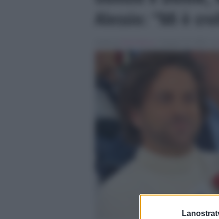
Alessio: “Mi è cr
Scritto da
Denis Bocca
, il Giugno 16, 2026 , in
Lanostratv