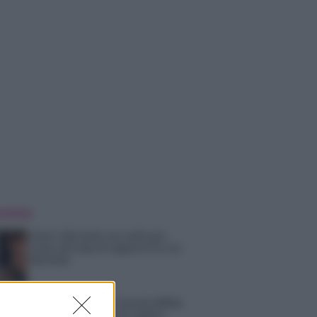
 NOTIZIE
Amici: Opi svela una volta per
tutte che tipo di rapporto ha con
Michelle
Temptation Island, Danilo diffida
Simona Giordano che replica: