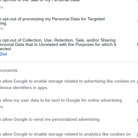
 Debora:
“Percorso bellissimo, sono
Marian
In
cachet
 le mie emozioni, quest’anno non lo so cosa
Tempta
to opt-out of processing my Personal Data for Targeted
ta ad aprirmi a 360 gradi. Quando ho
ing.
massac
In
interesse per Alessio è stato il percorso
Andrea
“Opera
 ho avuto, già nel mese di novembre mi
o opt-out of Collection, Use, Retention, Sale, and/or Sharing
ersonal Data that Is Unrelated with the Purposes for which it
perché era molto presente. Non si è mai
lected.
Out
tacchi e questo mi affascinava
consents
e: “Alessio? Non gli piacevo
o allow Google to enable storage related to advertising like cookies on
evice identifiers in apps.
o allow my user data to be sent to Google for online advertising
 decisi di manifestare il mio interesse
s.
ato
Rosanna
a proposito di
Alessio
,
to allow Google to send me personalized advertising.
a sua versione che fosse Giuseppe il
 il mio invito a cena ho capito che il
o allow Google to enable storage related to analytics like cookies on