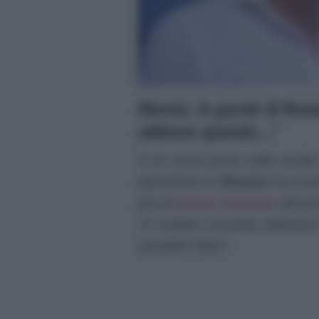
Alessio, le parole di Ros
addosso quando…”
A un certo punto nello studio
pianoforte e
Alessio
ha suon
poi di
uscire insieme
dal p
“è crollato il mondo addosso
sarebbe finito”
.