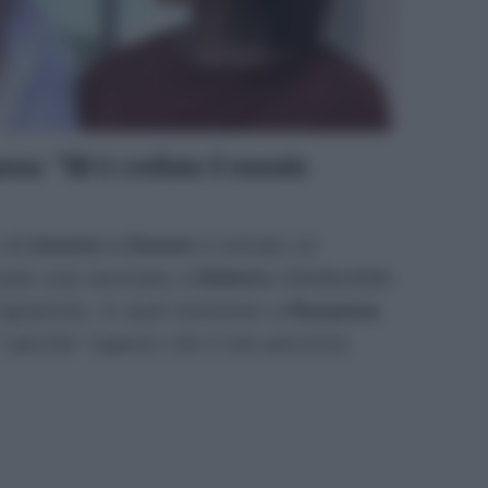
anna: “Mi è crollato il mondo
 di
Uomini e Donne
è entrato un
ato una serenata a
Debora
chiedendole
rogramma. In quel momento a
Rosanna
”
perché
“sapevo che il mio percorso