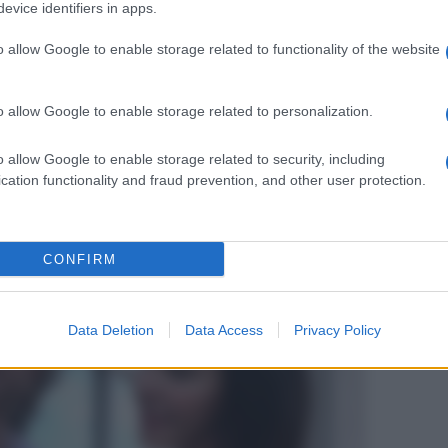
ché altrimenti non avrebbe dovuto
evice identifiers in apps.
che non volevo più proseguire il mio
o allow Google to enable storage related to functionality of the website
mi interessava era Alessio, che però si
endermi una pausa. Non volevo rientrare
o allow Google to enable storage related to personalization.
di ritornare. Per me la storia di Giuseppe
i piacevo abbastanza e la risposta ce
o allow Google to enable storage related to security, including
cation functionality and fraud prevention, and other user protection.
che ha fatto”
.
CONFIRM
Data Deletion
Data Access
Privacy Policy