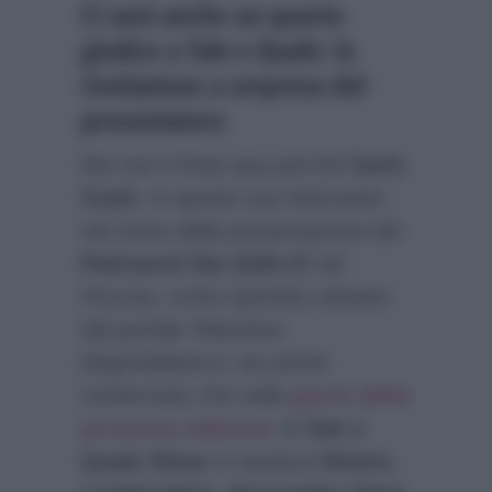
Ci sarà anche un quarto
giudice a Tale e Quale: la
rivelazione a sorpresa del
presentatore
Ma non è finita qua perchè
Carlo
Conti
, in questo suo intervento
nel corso della presentazione dei
Palinsesti Rai 2026-27
ad
Ancona, come riportato sempre
dal portale Televisivo
blogtvitaliana.it
, ha anche
confermato che nella
giuria della
prossima edizione
di
Tale e
Quale Show
ci saranno
Elettra