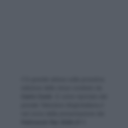
C’è grande attesa sulla prossima
edizione dello show condotto da
Carlo Conti
. E come riportato dal
portale Televisivo
blogtvitaliana.it
nel corso della presentazione dei
Palinsesti Rai 2026-27
il