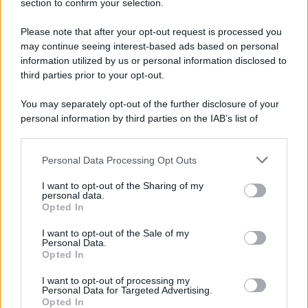
section to confirm your selection.
Please note that after your opt-out request is processed you
may continue seeing interest-based ads based on personal
information utilized by us or personal information disclosed to
third parties prior to your opt-out.
You may separately opt-out of the further disclosure of your
personal information by third parties on the IAB’s list of
downstream participants.
Personal Data Processing Opt Outs
This information may also be disclosed by us to third parties
on the IAB’s List of Downstream Participants that may further
ULTIME NOTIZIE
I want to opt-out of the Sharing of my
disclose it to other third parties.
personal data.
Cast Ballando con le stelle 2026:
Opted In
svelati i primi concorrenti scelti
Please note that this website/app uses one or more Google
da Milly Carlucci
services and may gather and store information including but
I want to opt-out of the Sale of my
Personal Data.
not limited to your visit or usage behaviour. You may click to
Opted In
grant or deny consent to Google and its third-party tags to
Temptation Island, Antonio
use your data for below specified purposes in below Google
Panico: “Ecco chi dei protagonisti
I want to opt-out of processing my
consent section.
si è salvato”
Personal Data for Targeted Advertising.
Opted In