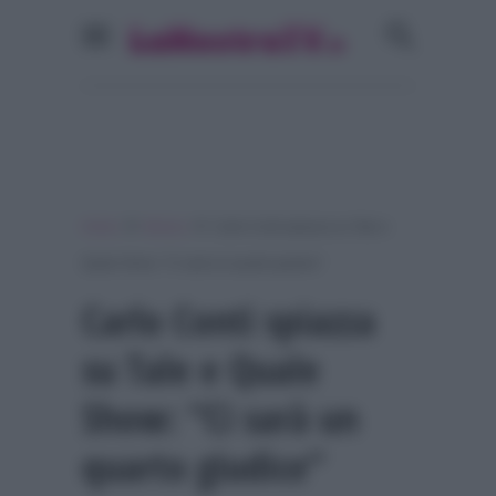
»
»
Home
Musica
Carlo Conti spiazza su Tale e
Quale Show: “Ci sarà un quarto giudice”
Carlo Conti spiazza
su Tale e Quale
Show: “Ci sarà un
quarto giudice”