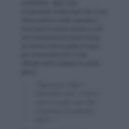
conduttore, dopo aver
ovviamente confermato che il suo
show andrà in onda stavolta il
mercoledì in prima serata e che
non mancheranno tante novità,
ha anche colto la palla al balzo
per annunciare che il cast
ufficiale verrà svelato tra pochi
giorni:
“Saremo in onda il
mercoledì sera…E poi ci
sarà un super cast che
scoprirete nei prossimi
giorni…”