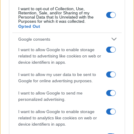
I want to opt-out of Collection, Use,
Uomini e Donne, black out per
Retention, Sale, and/or Sharing of my
Natalia Paragoni: “Ecco quando
Personal Data that Is Unrelated with the
avrò l’ultima chemio”
Purposes for which it was collected.
Opted Out
Stefano De Martino, missione
Google consents
speciale in America? C’è fame di
ospiti per Sanremo 2027
I want to allow Google to enable storage
related to advertising like cookies on web or
device identifiers in apps.
Uomini e Donne, Ernesto
Passaro si è fidanzato? Lui rompe
I want to allow my user data to be sent to
il silenzio
Google for online advertising purposes.
I want to allow Google to send me
Manuela Carriero e Francesco Chiofalo:
personalized advertising.
“Saremo genitori in età avanzata”
Senza Cri dopo la rimozione del seno
I want to allow Google to enable storage
racconta: “Quando ho visto le cicatrici…”
related to analytics like cookies on web or
Temptation island, Karina Cascella al posto di
device identifiers in apps.
Filippo Bisciglia? La risposta spiazza