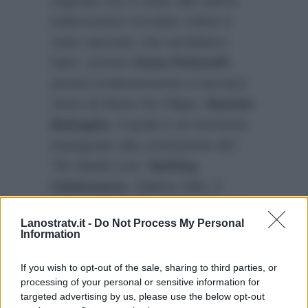
segnala che in base alle ultime
indiscrezioni circolate online è
stato riportato che avrebbero
fatto i provini
Anna Pettinelli
,
pronta evidentemente a lasciare
Amici di Maria De Filippi,
Daniele
Battaglia
, il quale è al momento
impegnato alla conduzione del
Tim Battiti Live,
Nathlay
Caldonazzo
, Sabina Stilo, il
Mago Antonio Casanova, l’inviata
Lanostratv.it -
Do Not Process My Personal
di Striscia La Notizia Chiara
Information
Squaglia, Gabriele Vagnato, e
tanti altri.
If you wish to opt-out of the sale, sharing to third parties, or
processing of your personal or sensitive information for
targeted advertising by us, please use the below opt-out