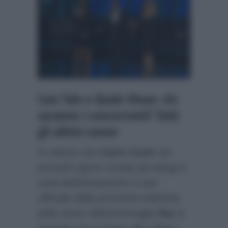
Cast Tale e Quale Show: chi
saranno i concorrenti? Tutti
gli ultimi rumor
In attesa che
Carlo Conti
nei
prossimi giorni rompa gli indugi e
sveli definitivamente il cast
ufficiale della prossima edizione
dello show dell’ammiraglia
Rai
si