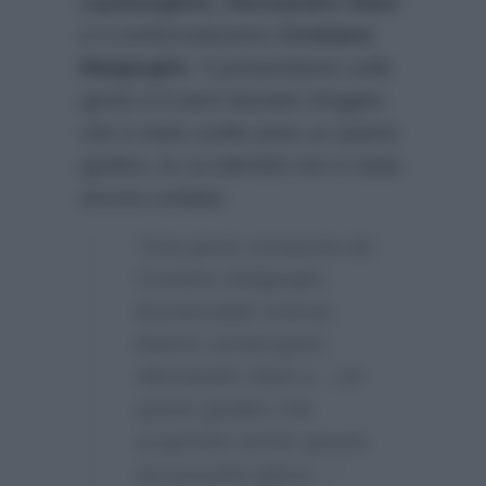
Lamborghini, Alessandro Siani
e il confermatissimo
Cristiano
Malgioglio
. Il presentatore sulla
giuria si è però lasciato sfuggire
che è stato scelto pure un quarto
giudice, la cui identità non è stata
ancora svelata:
“Una giuria composta da
Cristiano Malgioglio,
immancabile oramai,
Elettra Lamborghini,
Alessandro Siani e…Un
quarto giudice che
scoprirete anche questo
nei prossimi giorni…”