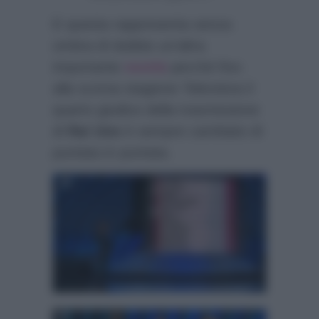
E questa rappresenta senza
ombra di dubbio un’altra
importante
novità
perchè fino
alla scorsa stagione Televisiva il
quarto giudice della trasmissione
di
Rai Uno
è sempre cambiato di
puntata in puntata.