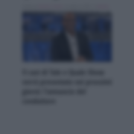
Scritto da
Alessio Cimino
, il Luglio 8, 2026 , in
Musica
Il cast di Tale e Quale Show
verrà presentato nei prossimi
giorni: l’annuncio del
conduttore