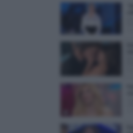
“S
col
Gen
Sim
Pos
Gra
va
Gra
Gra
Pos
Pao
sta
L’e
sou
Pos
Fra