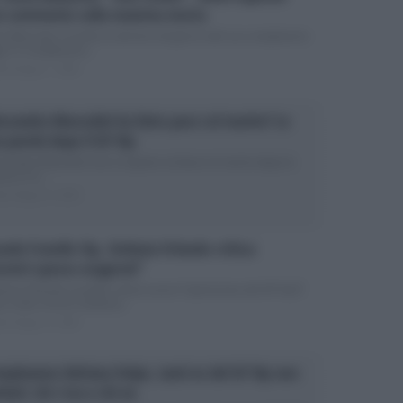
n commento sulla mamma morta
ta Mazzotta ricorda la mamma nel giorno del suo compleanno
i è il compleanno...
ted Giugno 7, 2026
essandra Mussolini ha fatto pace col marito? Le
 parole dopo il GF Vip
ssandra Mussolini non si espone sul bacio al marito dopo la
oria in tv...
ted Giugno 5, 2026
nde Fratello Vip, Stefania Orlando critica:
contri spesso esagerati”
fania Orlando avrebbe voluto essere l’opinionista del GF Vip È
ta molto sincera Stefania...
ted Giugno 3, 2026
mpleanno Adriana Volpe, tanti ex del GF Vip non
itati: chi c’era e chi no