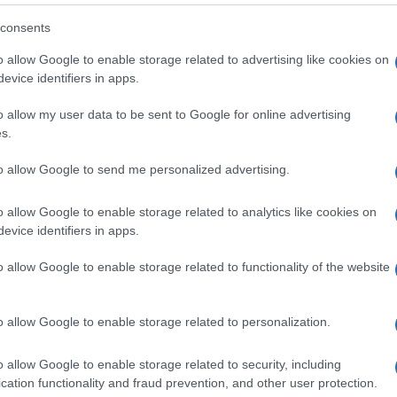
consents
ande Fratello: Jonas Pepe torna a bacchettare i
o allow Google to enable storage related to advertising like cookies on
 suoi e di Anita Mazzotta
evice identifiers in apps.
as Pepe è venuto a sapere della notizia che lui e Anita si
...
o allow my user data to be sent to Google for online advertising
ted Giugno 10, 2026
s.
erio Scanu confessa: “Io al GF Vip? Credo di
to allow Google to send me personalized advertising.
ere nella blacklist”
o allow Google to enable storage related to analytics like cookies on
50 Italia: il cantante rompe il silenzio e fa il bilancio della
..
evice identifiers in apps.
ted Giugno 10, 2026
o allow Google to enable storage related to functionality of the website
onella Elia: “Mi sento fragile”, la risposta
initiva su Pietro Delle Piane
o allow Google to enable storage related to personalization.
onella Elia non torna con Pietro Delle Piane: “Mi sento fragile”
n’intervista al...
o allow Google to enable storage related to security, including
ted Giugno 10, 2026
cation functionality and fraud prevention, and other user protection.