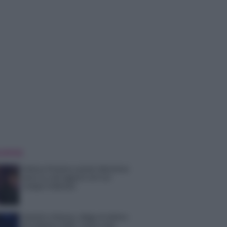
 NOTIZIE
Helena Prestes e Javier Martinez
sono in crisi oppure no? Lui
rompe il silenzio
Uomini e Donne, sfogo al veleno
di Ludovica Valli: “Letto cose