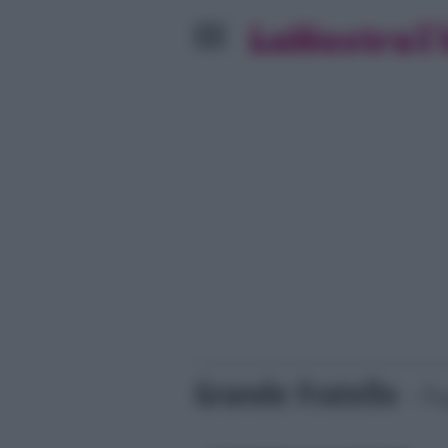
Grande Fratello
- P