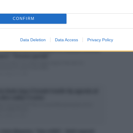
Vip, Pino Strabioli e Costanza Caracciolo nel cast?
loro risposta
CONFIRM
tanza Caracciolo e Pino Strabioli al Grande Fratello Vip? The
nown è stato un...
ted Giugno 10, 2026
Data Deletion
Data Access
Privacy Policy
, Francesca Rocco e la dedica al fidanzato Antonio
aucci: “Persona speciale”
ncesca Rocco ha voltato pagina dopo la fine del suo
rimonio Ex concorrente della...
ted Giugno 10, 2026
cia Ilardo dopo il Grande Fratello Vip approda ad
altro reality? Il rumor
o il successo al GF Vip Lucia potrebbe partecipare ad un
vo reality? Poche...
ted Giugno 9, 2026
 Anita Mazzotta: “Fate schifo!”, limiti superati