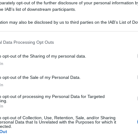
 il GF Chi...
rately opt-out of the further disclosure of your personal information by
Amici,
incide
ted Giugno 14, 2026
he IAB’s list of downstream participants.
Un med
tion may also be disclosed by us to third parties on the IAB’s List of 
Sikabo
rco Bellavia amareggiato: “Dopo il GF Vip
 that may further disclose it to other third parties.
iaset è sparita”, cosa fa oggi
Tempta
“Non è
 that this website/app uses one or more Google services and may gath
co Bellavia e il malessere psicologico al Grande Fratello Vip
l Data Processing Opt Outs
llo che successe nel...
including but not limited to your visit or usage behaviour. You may click 
ted Giugno 14, 2026
 to Google and its third-party tags to use your data for below specifi
o opt-out of the Sharing of my personal data.
ogle consent section.
In
ande Fratello Vip rischia grosso? “Mediaset vuole
cellarlo dai Palinsesti”
o opt-out of the Sale of my Personal Data.
Grande Fratello Vip rischierebbe di essere cancellato
In
initivamente: il retroscena Sul portale Televisivo...
ted Giugno 11, 2026
to opt-out of processing my Personal Data for Targeted
ing.
In
Vip, tutti i concorrenti tornano stasera nella
sa: l’annuncio a sorpresa
o opt-out of Collection, Use, Retention, Sale, and/or Sharing
ersonal Data that Is Unrelated with the Purposes for which it
pre la Casa per tutti i concorrenti dell’ultima edizione del
lected.
ity show: l’annuncio In...
Out
ted Giugno 11, 2026