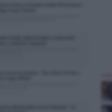
imona Ventura al Grande Fratello? Mi intristisce”:
lega rompe il silenzio
e Gnocchi commenta Simona Ventura al Grande Fratello
ona Ventura alla conduzione del Grande...
ted Giugno 21, 2026
nde Fratello, Mattia Scudieri e Grazia Kendi
nno a convivere: l’annuncio
zia Kendi e Mattia Scudieri vanno a convivere a Firenze Il
nde Fratello nip...
ted Giugno 21, 2026
la Caruso lo ammette: “Non rifarei il GF Vip, è
ULTIME
to troppo difficile”
sperienza al Grande Fratello Vip è stata complicata per la
brette: le sue parole...
ted Giugno 18, 2026
ncesca Manzini glissa sul suo fidanzato: “Lo