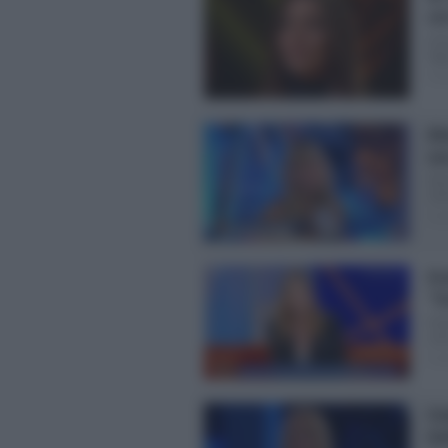
co
Ani
Ogg
Pos
Al
sue
Ale
vitt
Pos
Gra
“S
Ste
sta
Pos
Co
inv