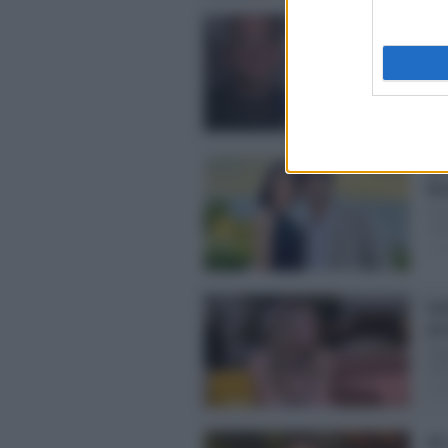
GF 
La 
Cos
Unk
Pos
GF
Br
Fra
mat
Pos
Lu
un 
Dop
nuo
Pos
GF,