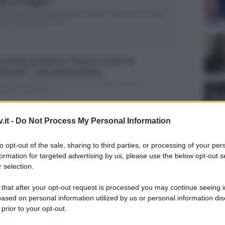
glio proteggere”
concorrente dell’ultima edizione del GF Vip non vuole svelare
entità del fidanzato Una...
ted Giugno 17, 2026
cia Ilardo ammette: “Renato è stato un
mboccio”, poi parla di gelosia
ia Ilardo su Renato: “In alcune circostanze è stato un
boccio” Poche ore fa...
ted Giugno 15, 2026
.it -
Do Not Process My Personal Information
cia Ilardo e Renato Biancardi sono una coppia, ma
gesto attira le critiche
to opt-out of the sale, sharing to third parties, or processing of your per
Vip: sembra che Lucia e Renato siano una coppia a tutti gli
formation for targeted advertising by us, please use the below opt-out s
tti...
 selection.
ted Giugno 15, 2026
Tempta
 that after your opt-out request is processed you may continue seeing i
Grazio
ande Fratello, ex concorrente: “Il periodo post
ased on personal information utilized by us or personal information dis
Benjam
lity non è stato dei migliori”
 prior to your opt-out.
fidanz
ncesco Rana torna sui social per parlare della sua esperienza