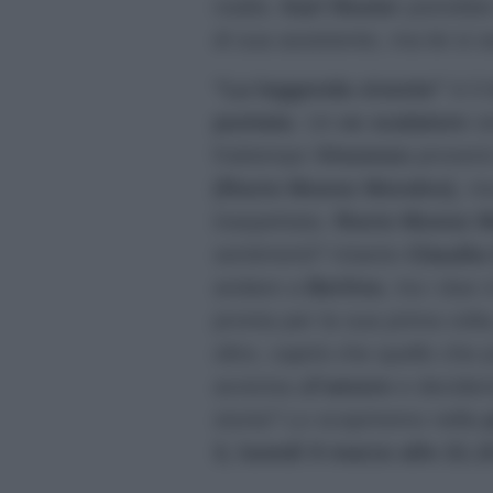
realtà.
Karl Reuter
potrebbe
di sua assistente, ma lei si 
“La leggenda vivente”
è il 
puntata
. Un
ex scalatore
ve
frattempo
Vincenzo
proverà 
(Rocio Munoz Morales)
, m
inaspettata.
Rocio Munoz M
sentimenti? Intanto
Claudia 
andare a
Berlino
, tra i due 
pronta per la sua prima volt
oltre, capirà che quello che 
avvicina all
‘amore
e decider
storia? Lo scopriremo nella
3, lunedì 9 marzo alle 21.1