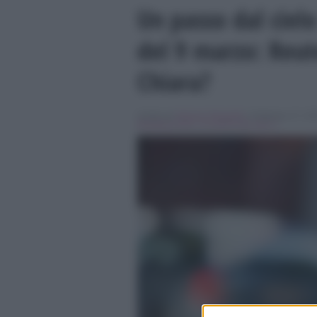
Un passo dal cielo
del 9 marzo: Reut
Chiara?
Scritto da
Simona Tranquilli
, il Febbraio 27, 20
Breaking news
,
Un passo dal cielo 3