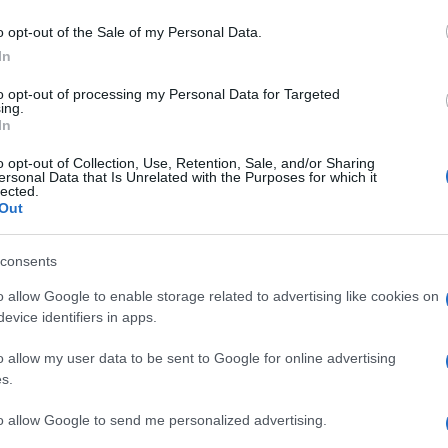
Carmen
ta l’appuntamento del
giovedì
per
Amici?
o opt-out of the Sale of my Personal Data.
o
. Una scelta momentanea, dettata dalla
In
Marian
 spazio alla
semifinale di Coppa Italia
cachet
to opt-out of processing my Personal Data for Targeted
sta per il
5 marzo
. Mentre,
Tempta
ing.
massac
In
nto con
Sfida al cielo – la Narcotici 2
o opt-out of Collection, Use, Retention, Sale, and/or Sharing
dì
(clicca per le anticipazioni della
ersonal Data that Is Unrelated with the Purposes for which it
lected.
rzo)
. La fortunata
fiction di Rai 1, Un
Out
erà così (come era già successo durante
quando
la puntata era stata anticipata
consents
orestale Pietro era in pericolo di vita
)
o allow Google to enable storage related to advertising like cookies on
 vincerà la gara degli ascolti?
evice identifiers in apps.
o allow my user data to be sent to Google for online advertising
corsa puntata
ci eravamo lasciati con un
s.
ele Rossi) e Chiara (Claudia Gaffuri)
ubbio è stato sciolto
le crisi
to allow Google to send me personalized advertising.