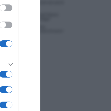
 Russo ed Enzo Paolo Turchi nel cast di
 La loro risposta spiazza
na Scarci: “Saranno Famosi? Niente
. Ecco com’era Maria De Filippi”
tion Island, Soraya Sabetta
rata: “Sono stata minacciata di morte”