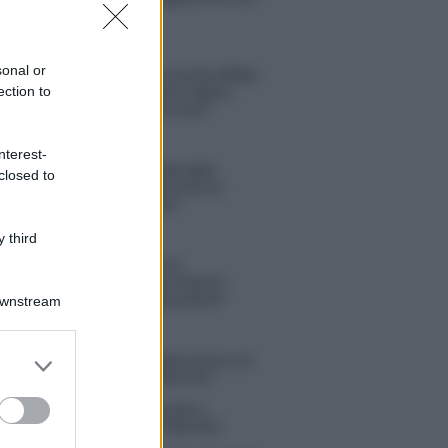
Michelle
sonal or
Temptation Island, Danilo diffida
ection to
Simona Giordano che replica:
“Ho conservato gli screen”
nterest-
Ballando con le stelle 2026,
closed to
rivoluzione di Milly Carlucci:
tutte le indiscrezioni
 third
Temptation Island, la
confessione di Perla Vatiero:
“Non riesco più a guardarlo”
Downstream
er and store
 Kendi soffre per la fine della storia con
 Scudieri: “So cosa ci ha distrutti”
to grant or
ed purposes
tion Island, puntata speciale a
bre? Lo spoiler di Rosario Monetti