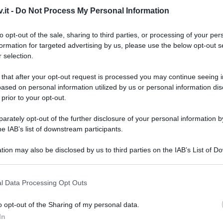
.it -
Do Not Process My Personal Information
to opt-out of the sale, sharing to third parties, or processing of your per
formation for targeted advertising by us, please use the below opt-out s
 selection.
 that after your opt-out request is processed you may continue seeing i
ased on personal information utilized by us or personal information dis
 prior to your opt-out.
rately opt-out of the further disclosure of your personal information by
he IAB’s list of downstream participants.
tion may also be disclosed by us to third parties on the IAB’s List of 
 that may further disclose it to other third parties.
 that this website/app uses one or more Google services and may gath
Grazia
l Data Processing Opt Outs
Mattia
including but not limited to your visit or usage behaviour. You may click 
 to Google and its third-party tags to use your data for below specifi
Tempta
o opt-out of the Sharing of my personal data.
ogle consent section.
settem
passo dal cielo 3
. La
fiction targata
In