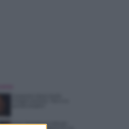
 NOTIZIE
Temptation Island, Danilo
D’Angelo ammette: “Non è un
periodo semplice”
Amici: Opi svela una volta per
tutte che tipo di rapporto ha con