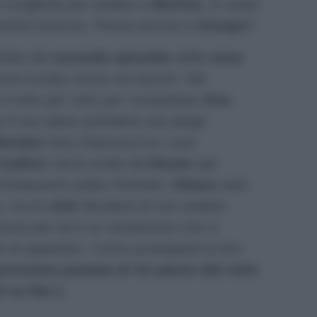
 sceglierla per andare a
Berlino
, in veste
sentirà insicura. Pensa ancora a
Giorgio
?
titolo del
secondo episodio
della
nona
rrà trovato morto nei boschi. Nel
il tutto per tutto per conquistare
Eva
a il suo piano prenderà una piega
orales
farà chiarezza tra i suoi
Gaffuri
verrà scelta da
Reuter
per
s’instaurerà subito l’intimità.
Chiara
sarà
a, ma lo
chef
deciderà di non andare
prova per lei è un sentimento che si
à di aspettare. Come proseguirà la loro
prossima puntata di Un passo dal cielo
0 su Rai 1.