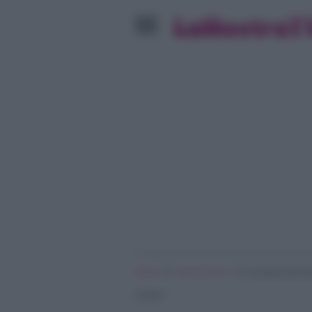
»
»
Home
Serie & Film Tv
Un passo dal ciel
Chiara?