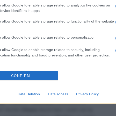
e negli scorsi episodi,
hanno lasciato il
o allow Google to enable storage related to analytics like cookies on
r Claudia Gaffuri;
mentre
Gabriele
evice identifiers in apps.
tano.
o allow Google to enable storage related to functionality of the website
a puntata
dal titolo
“Richiami lontani”
,
iovane donna
. Chi ci sarà dietro? I
o allow Google to enable storage related to personalization.
n ragazzo che la tormentava da tempo, ma
o allow Google to enable storage related to security, including
sono mai quelle che sembrano. Sarà
cation functionality and fraud prevention, and other user protection.
 indispensabile di
Pietro,
a fare luce sulla
esponsabile.
CONFIRM
o aver
chiuso
definitivamente con
o e proverà a farsi assumere a casa
 di Davide
, suo figlio. Cosa trama la
Data Deletion
Data Access
Privacy Policy
ji
?
Pietro e Tommaso
riusciranno a
ra? Anche
Chiara
dovrà fare i conti con la