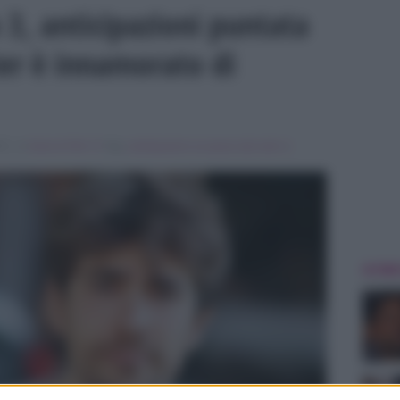
 3, anticipazioni puntata
er è innamorato di
15 , in
Serie & Film Tv
Tag:
anticipazioni un passo dal cielo 3
,
ULTIME