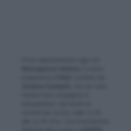
Primo appuntamento oggi con
Mezzogiorno italiano,
il nuovo
programma di
Rai1
condotto da
Arianna Ciampoli,
che per tutta
l’estate farà compagnia ai
telespettatori, dal lunedì al
venerdì per un’ora, dalle 11.30
alle 12.30 circa. Una trasmissione
dedicata alla cucina e all’
EXPO,