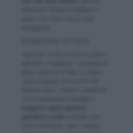
ma non deve bollire,
perchè
altrimenti rischia di sfaldare il
pane, che deve invece solo
inzuppare).
[imagebrowser id=14611]
Sguciare i frutti di mare e pulire i
gamberi. Impiattare i quadrotti di
pane imbevuti di latte e colarvi
sopra il liquido fuoriuscito dai
frutti di mare. Coprire i quadrotti
con la stracciata di bufala e
adagirvi sopra qualche
gambero crudo
(condito con
succo di limone, sale e pepe).