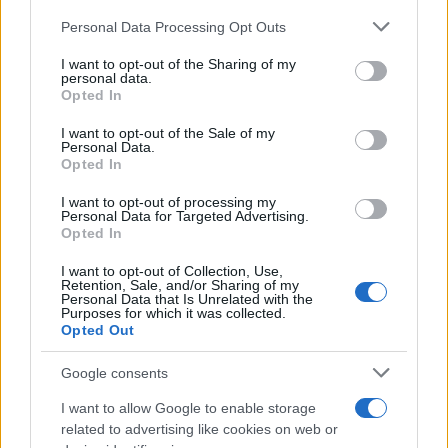
Personal Data Processing Opt Outs
This information may also be disclosed by us to third parties
on the IAB’s List of Downstream Participants that may further
ULTIME NOTIZIE
I want to opt-out of the Sharing of my
disclose it to other third parties.
personal data.
Temptation Island, puntata
Opted In
speciale a settembre? Lo spoiler
Please note that this website/app uses one or more Google
di Rosario Monetti
services and may gather and store information including but
I want to opt-out of the Sale of my
Personal Data.
not limited to your visit or usage behaviour. You may click to
Opted In
grant or deny consent to Google and its third-party tags to
Carmen Russo ed Enzo Paolo
use your data for below specified purposes in below Google
Turchi nel cast di Amici? La loro
I want to opt-out of processing my
consent section.
risposta spiazza
Personal Data for Targeted Advertising.
Opted In
I want to opt-out of Collection, Use,
Marianna Scarci: “Saranno
Retention, Sale, and/or Sharing of my
Famosi? Niente cachet. Ecco
Personal Data that Is Unrelated with the
com’era Maria De Filippi”
Purposes for which it was collected.
Opted Out
Temptation Island, Soraya
Google consents
Sabetta massacrata: “Sono stata
minacciata di morte”
I want to allow Google to enable storage
related to advertising like cookies on web or