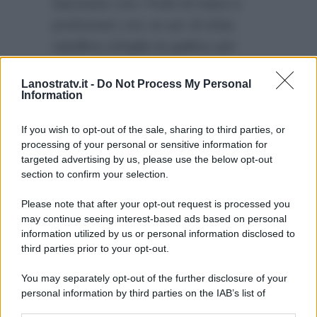
Decorare con i frutti di mare e
profumare con un po’ di erba
cipollina
(sfoglia la gallery per
vedere le foto relative ai diversi
Lanostratv.it -
Do Not Process My Personal
passaggi della preparazione di
Information
questo piatto meraviglioso).
Buon appetito!
If you wish to opt-out of the sale, sharing to third parties, or
processing of your personal or sensitive information for
targeted advertising by us, please use the below opt-out
section to confirm your selection.
Please note that after your opt-out request is processed you
may continue seeing interest-based ads based on personal
information utilized by us or personal information disclosed to
third parties prior to your opt-out.
You may separately opt-out of the further disclosure of your
personal information by third parties on the IAB’s list of
downstream participants.