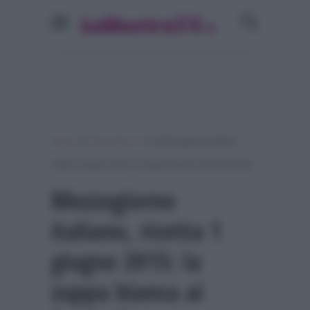
»
»
Home
Programmi Tv
Mezzogiorno italiano,
ricetta 1 giugno 2015: la zuppa bianca ai frutti di mare
Mezzogiorno
italiano, ricetta 1
giugno 2015: la
zuppa bianca ai