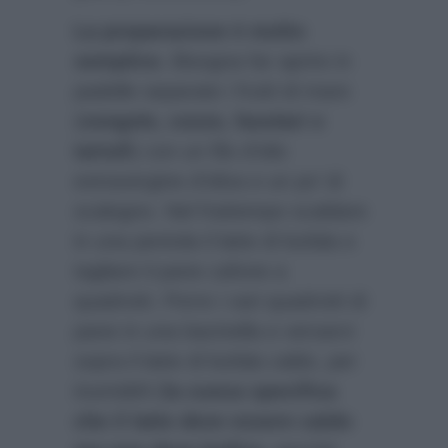
La preparazione è molto
semplice.
Bisogna far aprire in
padelle separate i frutti di mare
(
vongole, cozze, fasolari e
tartufi
) con un filo d’olio
extravergine d’oliva e un po’ di
scalogno. Nel frattempo scaldare
in una pentola il latte di bufala e
tagliare il pane cafone a
quadrotti. Porre i vari quadrotti di
pane in una bacinella e versarvi
sopra il latte di bufala caldo, per
inumidirli (
la cuoca specifica
che il latte deve essere caldo