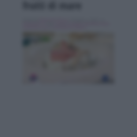
frutti di mare
Scritto da
Emanuele Fiocca
, il Giugno 1, 2015 , in
Programmi Tv
Tag:
arianna ciampoli
,
Breaking news
,
emanuela aureli
,
mezzogiorno italiano