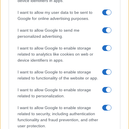
device identifiers in apps.
Andrea Dal Corso come sta dopo
l’incidente: “Operazione fatta.
I want to allow my user data to be sent to
Ecco cosa mi aspetta”
Google for online advertising purposes.
I want to allow Google to send me
Temptation Island torna a settembre su
personalized advertising.
Canale 5? Raffaella Mennoia rompe il silenzio
Raffaella Griggi su Chi l’ha visto: “Sciarelli mi
I want to allow Google to enable storage
ha detto di essere meno buona”
related to analytics like cookies on web or
The Voice Senior, rivoluzione in giuria:
device identifiers in apps.
Fiorella Mannoia sostituisce Loredana Bertè
I want to allow Google to enable storage
Ascolti Tv 3 agosto: vince Il Giovane
related to functionality of the website or app.
Montalbano, Ruota ad un passo dal 30%
Gerry Scotti sul successo de La ruota della
I want to allow Google to enable storage
fortuna: “Rai ci ha preso sottogamba”
related to personalization.
I want to allow Google to enable storage
related to security, including authentication
functionality and fraud prevention, and other
user protection.