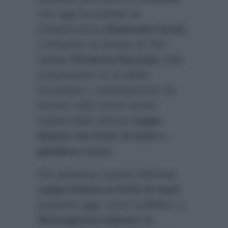
che oggi ha ospitato la
simpaticissima
Emanuela Aureli.
L’imitatrice ha aiutato la chef
stellata
Rosanna Marziale
nella
preparazione di un piatto
buonissimo, assolutamente da
portare sulla nostra tavola:
trattasi della sfiziosa
zuppa
bianca con frutti di mare e
gambero rosso
.
Per preparare questa deliziosa
zuppa bianca ai frutti di mare
proposta oggi, come suddetto, a
Mezzogiorno italiano
da