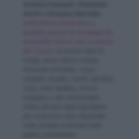
Arianna Ciampoli, Emanuela
Aureli e Rosanna Marziale,
nella fascia oraria fino a
qualche giorno fa occupata da
Antonella Clerici con La prova
del cuoco,
occorrono latte di
bufala, pane cafone tostato,
stracciata di bufala, cozze,
vongole, fasolari, tartufi, gamberi
rossi, erba cipollina, limone,
scalogno e olio extravergine
d’oliva
(le dosi degli ingredienti
per 4 persone sono disponibili
nella scheda contenuta nella
gallery sottostante).