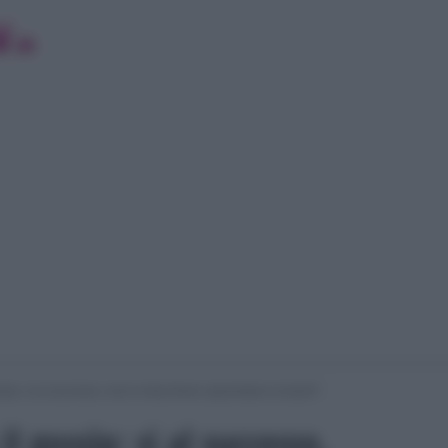
ssip: si al successo, ma le chiacchiere spaventano la band?
l gossip: si al successo,