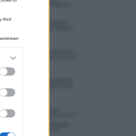
closed to
compagno Gaetano Fidanzati
 third
Uomini e Donne, Elisabetta
Gigante in ospedale: “Barcollo
ma non mollo”
Downstream
Temptation Island, affari d’oro
er and store
per Giovanni Grazioso: attività in
espansione?
to grant or
ed purposes
Benjamin Mascolo replica alla
sua ex fidanzata Bella Thorne:
“Dicono di me…”
 Simone Nolasco vittima di un
nte: “Mi è passata tutta la vita davanti”
ico in famiglia, l’appello di Margot
nyi: “Necessario il suo ritorno!”