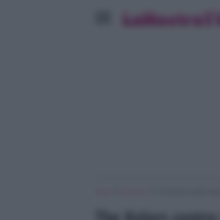
»
»
Home
Interviste
The Kolors contro il go
The Kolors contro i