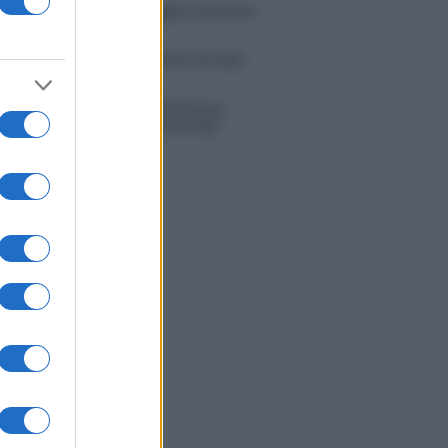
tion Island, Danilo D’Angelo ammette:
 un periodo semplice”
 Opi svela una volta per tutte che tipo
porto ha con Michelle
tion Island, Danilo diffida Simona
no che replica: “Ho conservato gli
n”