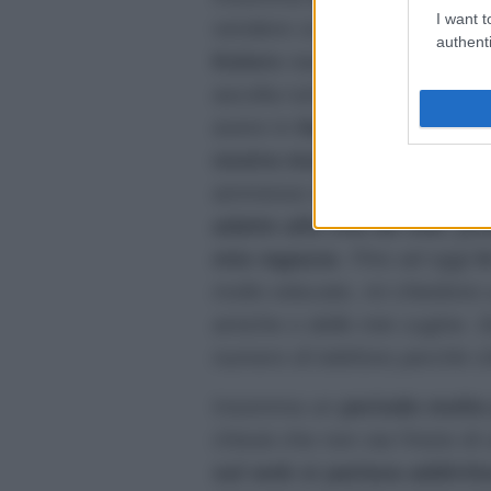
I want t
vendere così tante copie. C
authenti
Kolors
nascono come ban
ascolta tutt’altro genere m
avere in
Italia
dei
talenti
e
nostra musica
.
Stash, inol
ammesso di avere un po’ di p
adatto alla vita da star, pr
mia ragazza
. Fino ad oggi
l
molto educate, mi chiedono 
amiche o delle mie cugine. 
numero di telefono perchè 
Insomma un
periodo molto
chissà che non sia l’inizio d
sul web si parlava addiritt