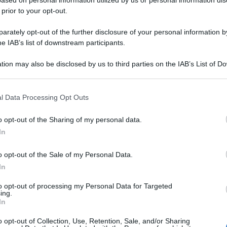
ased on personal information utilized by us or personal information dis
 prior to your opt-out.
rately opt-out of the further disclosure of your personal information by
he IAB’s list of downstream participants.
tion may also be disclosed by us to third parties on the IAB’s List of 
 that may further disclose it to other third parties.
 that this website/app uses one or more Google services and may gath
l Data Processing Opt Outs
including but not limited to your visit or usage behaviour. You may click 
 to Google and its third-party tags to use your data for below specifi
o opt-out of the Sharing of my personal data.
ogle consent section.
In
o opt-out of the Sale of my Personal Data.
sima edizione di Amici di Maria De
In
he Kolors
. In questi giorni,
il gruppo
Amici,
to opt-out of processing my Personal Data for Targeted
incide
a
con
gli instore
per pubblicizzare
il loro
ing.
In
Un med
. Subito dopo
la vittoria
ad
Amici
, i loro
Sikabo
o opt-out of Collection, Use, Retention, Sale, and/or Sharing
inus You
” hanno spopolato sulla