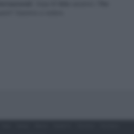
nternazionali
. Dopo
Il Volo
saranno i
The
uanti? Staremo a vedere.
Soap
Gossip
Musica
Ascolti Tv
The Voice
Chi Siamo