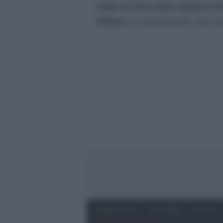
viste le loro doti canore i
Kolors
a conquistare tutti q
Programmi Tv
Personaggi
Serie Tv