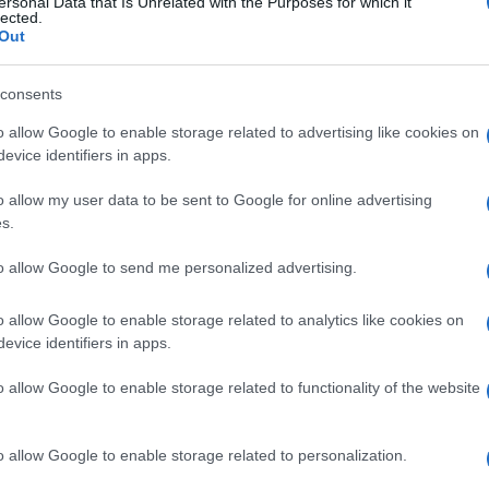
ersonal Data that Is Unrelated with the Purposes for which it
Tempta
lected.
motivo ieri, il sito
Fanpage.it
ha voluto
“Non è
Out
ovità riguardo i loro
prossimi progetti
Amici:
di rap
consents
Tempta
o allow Google to enable storage related to advertising like cookies on
Giorda
atte dal
giornalista
è stato
il cantante
scree
evice identifiers in apps.
ubblico è riuscito nonostante l’emozione
o allow my user data to be sent to Google for online advertising
a da star della
musica italiana
.
Il
s.
i, ha raccontato il suo primo provino ad
to allow Google to send me personalized advertising.
sentati al provino di
Amici
abbiamo
ano
nella speranza che piacesse la nostra
o allow Google to enable storage related to analytics like cookies on
el fatto che
il target del pubblico che
evice identifiers in apps.
to giovane
e di conseguenza non
o allow Google to enable storage related to functionality of the website
sse piacere, invece mi sbagliavo di
o allow Google to enable storage related to personalization.
 che potesse riuscire ad emergere e a