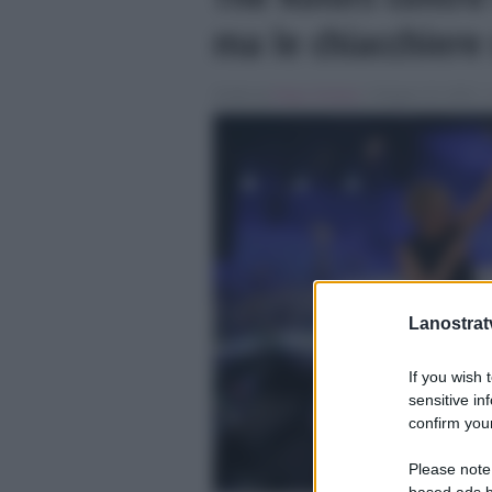
ma le chiacchiere
Scritto da
Diego Schepis
, il Giugno 10, 2015 , 
Lanostratv
If you wish 
sensitive in
confirm your
Please note