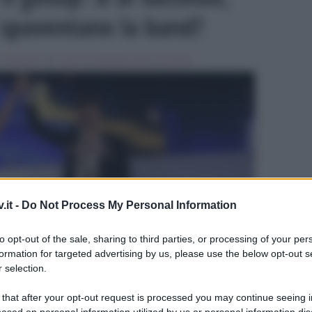
 spaventano la band?
in
Interviste
Tag:
amici 14
,
Breaking news
,
the kolors
.it -
Do Not Process My Personal Information
ULTIME
to opt-out of the sale, sharing to third parties, or processing of your per
formation for targeted advertising by us, please use the below opt-out s
 selection.
 that after your opt-out request is processed you may continue seeing i