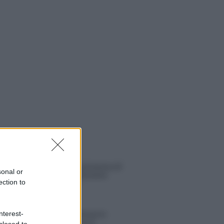
 NOTIZIE
Uomini e Donne, retroscena di
sonal or
Alice Barisciani: “Ricevevo
ection to
minacce e insulti”
Belen Rodriguez ritrova la
nterest-
serenità: il bacio con il