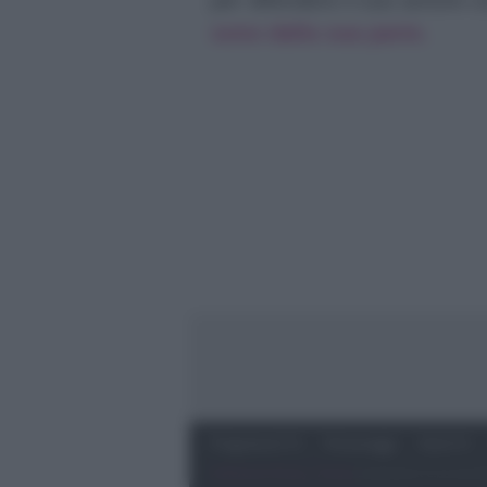
per difendere il suo amore 
sono dalla sua parte.
Programmi Tv
Personaggi
Serie Tv
Preferenze Privacy
‐
Privacy
Lanostratv.it è un sito 