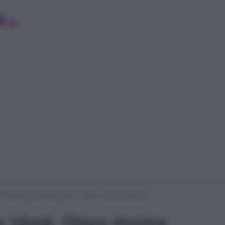
, Chiara stuzzica Amedeo sui social: cosa dirà Alessia?
 Island, Chiara stuzzica