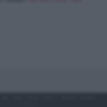
con
Amedeo
?
Una cosa è certa: i fans
Soap
Gossip
Musica
Ascolti Tv
The Voice
Chi Siamo
Giddy Up Srl - P.IVA 14849541009