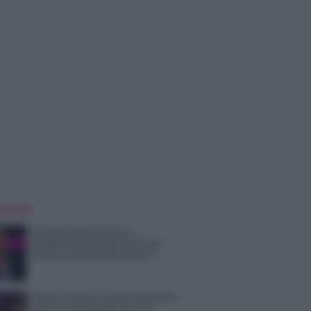
 NOTIZIE
La Ruota della Fortuna,
complimenti per Gerry Scotti:
“Avrai un futuro fantastico”
Helena Prestes e Javier Martinez
sono in crisi oppure no? Lui