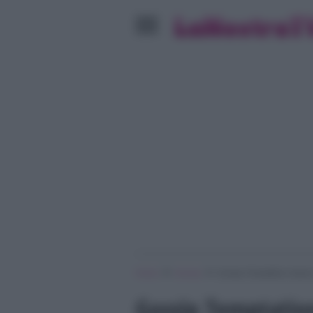
»
»
Home
Gossip
Gossip Temptation Island
Gossip Temptation