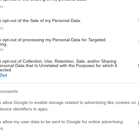
ogle consent section.
Benjam
In
n sanno i fan di
Temptation Island
fidanz
inate lo scorso
28 giugno
e tutti i
Amici,
o opt-out of the Sale of my Personal Data.
incide
ompresi i tentatori e le tentatrici, sono
In
Un med
ro vita.
Sikabo
to opt-out of processing my Personal Data for Targeted
ing.
e il programma sia in teoria già finito
In
 in tv
mancano ancora due puntate
), ci
o opt-out of Collection, Use, Retention, Sale, and/or Sharing
ersonal Data that Is Unrelated with the Purposes for which it
mente, sono rimaste irrisolte, situazioni
lected.
Out
 in maniera non troppo prevedibile e
rio non è riuscito a mandar giù. E’ il
consents
oppia formata da
Aurora Betti e
o allow Google to enable storage related to advertising like cookies on
ata a diventare un po’ la soap di questa
evice identifiers in apps.
asciati nella terza puntata di
o allow my user data to be sent to Google for online advertising
ncora continuano a mandarsi frecciatine
s.
ata lasciata dal bel single
Giorgio
, il