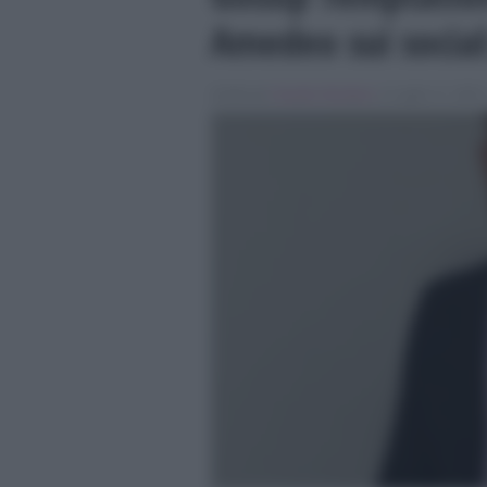
Amedeo sui social:
Scritto da
Claudia Giordano
, il Luglio 17, 2015 