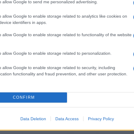
to allow Google to send me personalized advertising.
 il cuore, e si diverte con le amiche dopo
are con lei.
o allow Google to enable storage related to analytics like cookies on
evice identifiers in apps.
ndidati prediletti dal pubblico per salire
e”
a settembre, ma tra i due la
o allow Google to enable storage related to functionality of the website
che risolta
visto che solo ieri
o sfogo nei confronti della sua ex
.
o allow Google to enable storage related to personalization.
un’evoluzione piuttosto particolare
o allow Google to enable storage related to security, including
and
è quella formata da
Amedeo
cation functionality and fraud prevention, and other user protection.
na:
dai molti indizi sparsi sui
social
, tra
 locali, sembra che i due abbiano
 attualmente attraversando nella messa in
CONFIRM
corsa puntata infatti
Amedeo
sembra
iormente con la bella single
Chiara
Data Deletion
Data Access
Privacy Policy
anzata.