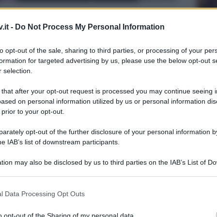
.it -
Do Not Process My Personal Information
to opt-out of the sale, sharing to third parties, or processing of your per
formation for targeted advertising by us, please use the below opt-out s
 selection.
 that after your opt-out request is processed you may continue seeing i
ased on personal information utilized by us or personal information dis
 prior to your opt-out.
rately opt-out of the further disclosure of your personal information by
he IAB’s list of downstream participants.
ra i protagonisti di questa seconda
tion may also be disclosed by us to third parties on the IAB’s List of 
nd
si fanno sempre più complesse: giorno
 that may further disclose it to other third parties.
Uomini
ospeda
news
su quello che accadrà nella
 that this website/app uses one or more Google services and may gath
l Data Processing Opt Outs
Tempta
dedicato all’amore e alle tentazioni che
including but not limited to your visit or usage behaviour. You may click 
Grazio
 to Google and its third-party tags to use your data for below specifi
glio
, ma soprattutto sbucano nuovi indizi
o opt-out of the Sharing of my personal data.