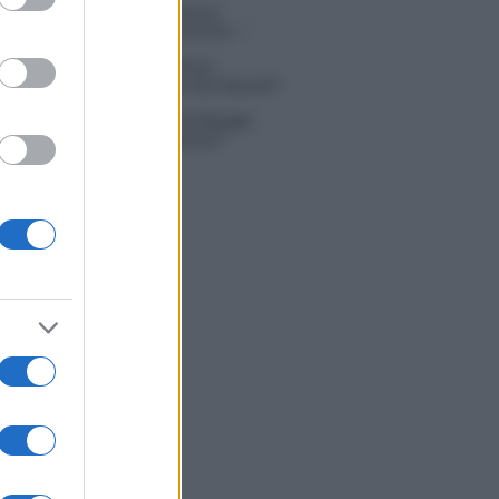
in Mascolo replica alla sua ex
ata Bella Thorne: “Dicono di me…”
 Simone Nolasco vittima di un
nte: “Mi è passata tutta la vita davanti”
ico in famiglia, l’appello di Margot
nyi: “Necessario il suo ritorno!”