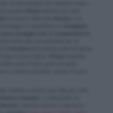
due sembra proprio che abbiano risolto i
che proprio
Chiara
sembra non aver
eo
di tornare dalla sua
Alessia
e ha
n messaggio in napoletano su
Instagram
 poco coraggio non si conquistano le
entemente alla sua delusione per la
ff di
Amedeo
però questa volta ha deciso
rivata la dura replica:
Chiara
starebbe
vrebbe avere il buon gusto di capire
re e mettersi da parte, questo il succo
be mettere a tacere una volta per tutte
Chiara e Amedeo
. La domanda ora
Alessia
? Lascerà correre o interverrà