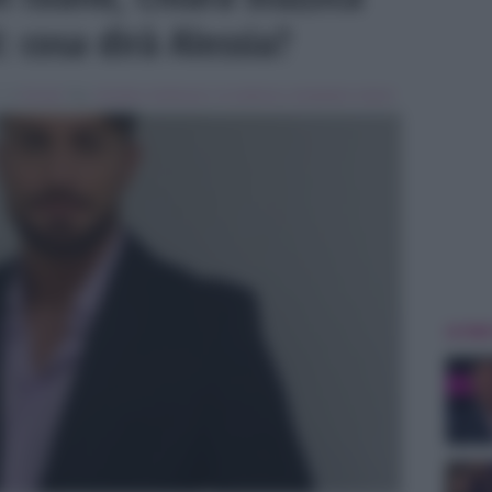
 cosa dirà Alessia?
, in
Gossip
Tag:
Amedeo Andreozzi
,
In evidenza
,
temptation island
ULTIME