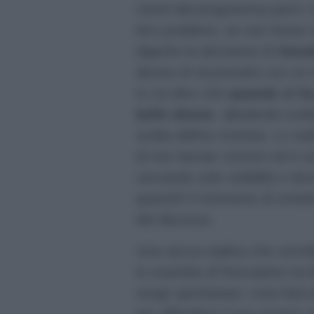
Usciti dal programma però i 
loro problemi, se non fosse 
digerito la decisione di
Amed
deciso di stuzzicarlo con u
in cui dice che
quando si ha
belle donne
, alludendo evid
scelta dell’ex tronista. Lo sta
di non lasciar correre ed è ar
cercando solo visibilità e do
quand’è il momento di smette
del discorso.
Una secca replica che vorreb
lo scambio di frecciatine tra
sorge spontanea: cosa farà