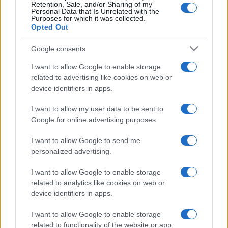
Retention, Sale, and/or Sharing of my
Alice Barisciani: “Ricevevo
Personal Data that Is Unrelated with the
minacce e insulti”
Purposes for which it was collected.
Opted Out
Belen Rodriguez ritrova la
Google consents
serenità: il bacio con il
compagno Gaetano Fidanzati
I want to allow Google to enable storage
related to advertising like cookies on web or
device identifiers in apps.
Uomini e Donne, Elisabetta
Gigante in ospedale: “Barcollo
I want to allow my user data to be sent to
ma non mollo”
Google for online advertising purposes.
I want to allow Google to send me
Temptation Island, affari d’oro per Giovanni
personalized advertising.
Grazioso: attività in espansione?
Benjamin Mascolo replica alla sua ex
I want to allow Google to enable storage
fidanzata Bella Thorne: “Dicono di me…”
related to analytics like cookies on web or
Amici, Simone Nolasco vittima di un
device identifiers in apps.
incidente: “Mi è passata tutta la vita davanti”
I want to allow Google to enable storage
Un medico in famiglia, l’appello di Margot
related to functionality of the website or app.
Sikabonyi: “Necessario il suo ritorno!”