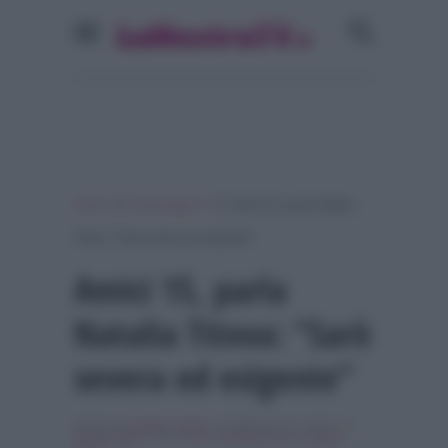
»
»
Home
Personaggi Tv
Amici 15, parla Natalia
Titova: “Sarò severa ed esigente”
Amici 15, parla
Natalia Titova: “Sarò
severa ed esigente”
Scritto da
Isabella Adduci
, il Settembre 21, 2015 , in
Personaggi Tv
Tag:
amici
,
Breaking news
,
Natalia