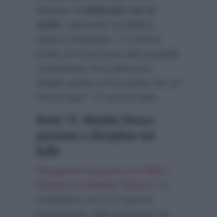
edizione di
Ballando con le
stelle
, salutando il pubblico,
aveva confessato:
“Il numero
tondo mi fa pensare alla possibile
conclusione di un percorso.
Meglio uscire un’ora prima che 10
minuti dopo”.
E cosi ha fatto.
Amici 15, Natalia Titova:
passione e disciplina nel
ballo
Scoppierà la guerra tra Milly
Carlucci e Natalia Titova?
La
conduttrice non si è ancora
pronunciata sulla questione ma