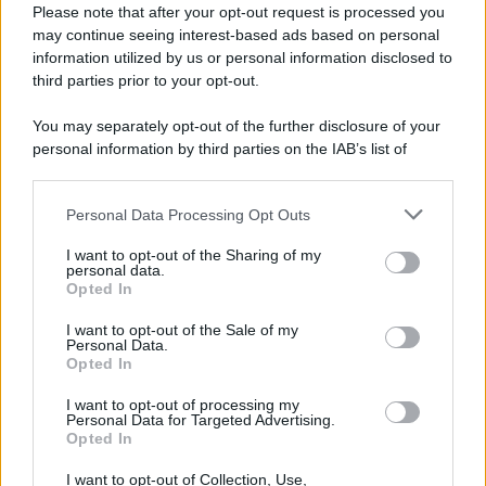
Please note that after your opt-out request is processed you
may continue seeing interest-based ads based on personal
information utilized by us or personal information disclosed to
third parties prior to your opt-out.
You may separately opt-out of the further disclosure of your
personal information by third parties on the IAB’s list of
downstream participants.
Personal Data Processing Opt Outs
This information may also be disclosed by us to third parties
on the IAB’s List of Downstream Participants that may further
ULTIME NOTIZIE
I want to opt-out of the Sharing of my
disclose it to other third parties.
personal data.
Helena Prestes e Javier Martinez
Opted In
sono in crisi oppure no? Lui
Please note that this website/app uses one or more Google
rompe il silenzio
services and may gather and store information including but
I want to opt-out of the Sale of my
Personal Data.
not limited to your visit or usage behaviour. You may click to
Opted In
grant or deny consent to Google and its third-party tags to
Uomini e Donne, sfogo al veleno
use your data for below specified purposes in below Google
di Ludovica Valli: “Letto cose
I want to opt-out of processing my
consent section.
sconvolgenti su di me”
Personal Data for Targeted Advertising.
Opted In
I want to opt-out of Collection, Use,
Uomini e Donne, retroscena di