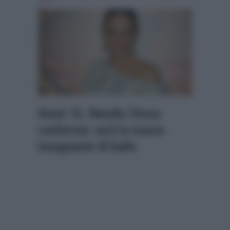
Titova
Amici 15, Natalia Titova
conferma: sarà la nuova
insegnante di ballo