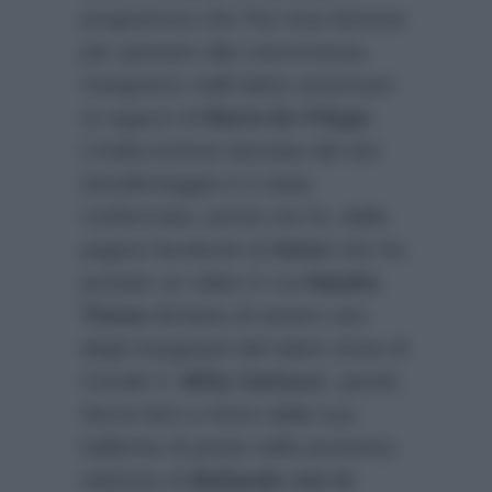
programma che l’ha resa famosa
per passare alla concorrenza.
Insegnerà i balli latino americani
ai ragazzi di
Maria De Filippi.
L’indiscrezione lanciata dal sito
Davidemaggio.it
è stata
confermata, poche ore fa, dalla
pagina facebook di
Amici
che ha
postato un video in cui
Natalia
Titova
dichiara di essere uno
degli insegnanti del talent show di
Canale 5
.
Milly Carlucci
, quindi,
dovrà fare a meno della sua
ballerina di punta nella prossima
edizione di
Ballando con le