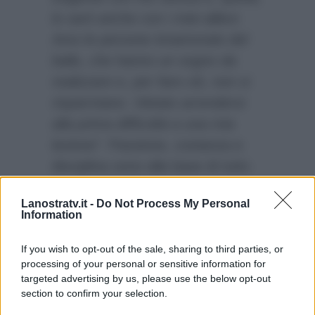
lo sarò anche con i miei allievi.
Amo le persone innamorate del
ballo, che hanno un sogno da
realizzare e, per fare ciò, non si
risparmiano. Vietato arrendersi
alla prima difficoltà a una mia
lezione”.
Passione, costanza e
disciplina sono alla base di tutto
per
Natalia Titova.
La nuova
Lanostratv.it -
Do Not Process My Personal
insegnante di ballo di
Amici 15
Information
ha le idee chiare, i futuri
concorrenti sono avvisati!
If you wish to opt-out of the sale, sharing to third parties, or
processing of your personal or sensitive information for
targeted advertising by us, please use the below opt-out
section to confirm your selection.