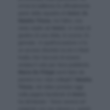
ormai la ballerina fa ufficialmente
parte della squadra di
Amici 15.
Natalia Titova
, tra l’altro, era
stata ospite ad
Amici
, in veste di
giudice di una sfida, lo scorso 31
gennaio. In quell’occasione ci fu
un acceso diverbio tra lei e Kledi
Kadiu che l’accusò di essere
andata lì solo per farsi pubblicità.
Maria De Filippi
avrà fatto da
paciere tra i due colleghi?
Natalia
Titova
, nel video postato oggi
sulla pagina facebook di
Amici
,
ha dichiarato:
“Sono severa ed
esigente con me stessa e, quindi,