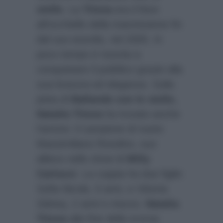
stelle
. La
Titova
era il fiore
all’occhiello della trasmissione fin
dal suo esordio, nel 2005. In
poco tempo è riuscita a
conquistare il pubblico grazie alla
sua bravura ed eleganza. Sulla
pista di
Ballando con le stelle,
Natalia Titova
ha trovato anche
l’amore: il campione di nuoto
Massimiliano Rosolino, suo
allievo nello show di
Milly
Carlucci
. La coppia ha due figlie:
Sofia Nicole, 5 anni, e Vittoria
Sidney, 2 anni e mezzo.
Natalia
Titova
alla fine della scorsa