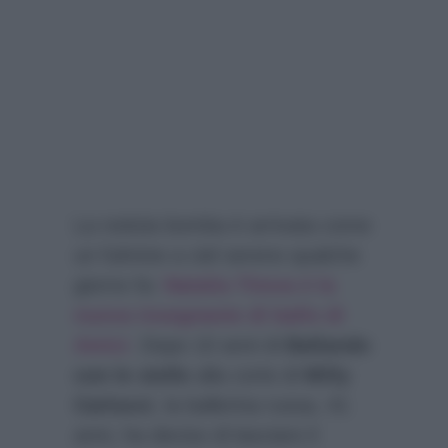
La notizia bomba è arrivata come
un fulmine a ciel sereno qualche
giorno fa:
Natalia Titova è la
nuova insegnante di ballo di
Amici
. Dopo 10 anni di
Ballando
con le stelle
alla corte di
Milly
Carlucci
, la ballerina russa, 41
anni, ha deciso di lasciare il