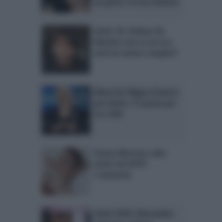
un gesto: la sua reazione
Amici 18: Stefano De
Martino non se ne va e
avrà un nuovo compito?
Maria De Filippi al lavoro
per Amici, C’è posta per
te e UeD
Emma Marrone salta
Amici nel 2019?
L’annuncio
Amici 2018: Alessandra