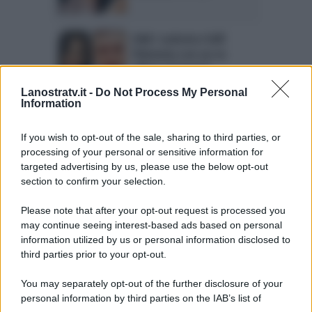
U&D: Ludovica Valli
fidanzata con un ex
allievo di Amici?
Lanostratv.it -
Do Not Process My Personal
Information
Amici: ex ballerina di
Maria De Filippi si sposa
If you wish to opt-out of the sale, sharing to third parties, or
processing of your personal or sensitive information for
targeted advertising by us, please use the below opt-out
section to confirm your selection.
Please note that after your opt-out request is processed you
may continue seeing interest-based ads based on personal
Page 1 of 10
1
2
3
4
information utilized by us or personal information disclosed to
third parties prior to your opt-out.
5
Next ›
Last »
You may separately opt-out of the further disclosure of your
personal information by third parties on the IAB’s list of