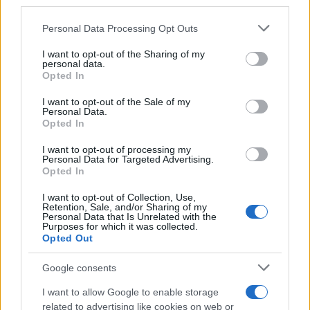
downstream participants.
Personal Data Processing Opt Outs
This information may also be disclosed by us to third parties
ULTIME NOTIZIE
on the IAB’s List of Downstream Participants that may further
I want to opt-out of the Sharing of my
disclose it to other third parties.
Amici: Opi svela una volta per
personal data.
tutte che tipo di rapporto ha con
Opted In
Please note that this website/app uses one or more Google
Michelle
services and may gather and store information including but
I want to opt-out of the Sale of my
Personal Data.
not limited to your visit or usage behaviour. You may click to
Opted In
grant or deny consent to Google and its third-party tags to
Temptation Island, Danilo diffida
Simona Giordano che replica:
use your data for below specified purposes in below Google
I want to opt-out of processing my
“Ho conservato gli screen”
consent section.
Personal Data for Targeted Advertising.
Opted In
Ballando con le stelle 2026,
I want to opt-out of Collection, Use,
rivoluzione di Milly Carlucci:
Retention, Sale, and/or Sharing of my
tutte le indiscrezioni
Personal Data that Is Unrelated with the
Purposes for which it was collected.
Opted Out
Temptation Island, la
Google consents
confessione di Perla Vatiero:
“Non riesco più a guardarlo”
I want to allow Google to enable storage
related to advertising like cookies on web or