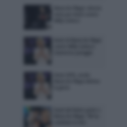
Maria De Filippi: vittoria
netta per Amici contro
Milly Carlucci
Amici di Maria De Filippi
contro Milly Carlucci:
clamoroso pareggio
Amici 2018, serale:
Maria De Filippi elimina
la giuria
Stash dei Kolors grato a
Maria De Filippi: ‘Mi ha
cambiato la vita’