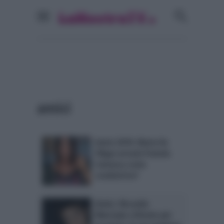
amici
Amici 2018: Maria De
Filippi arruola Pamela
Camassa come
conduttrice?
Amici, Riccardo
Marcuzzo criticato per