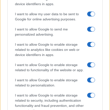
device identifiers in apps.
Grazia Kendi soffre per la fine
della storia con Mattia Scudieri:
“So cosa ci ha distrutti”
I want to allow my user data to be sent to
Google for online advertising purposes.
Temptation Island, puntata speciale a
I want to allow Google to send me
settembre? Lo spoiler di Rosario Monetti
personalized advertising.
Carmen Russo ed Enzo Paolo Turchi nel cast di
I want to allow Google to enable storage
Amici? La loro risposta spiazza
related to analytics like cookies on web or
Marianna Scarci: “Saranno Famosi? Niente
device identifiers in apps.
cachet. Ecco com’era Maria De Filippi”
Temptation Island, Soraya Sabetta
I want to allow Google to enable storage
massacrata: “Sono stata minacciata di morte”
related to functionality of the website or app.
Andrea Dal Corso come sta dopo l’incidente:
I want to allow Google to enable storage
“Operazione fatta. Ecco cosa mi aspetta”
related to personalization.
I want to allow Google to enable storage
related to security, including authentication
functionality and fraud prevention, and other