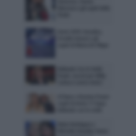
Amoroso, Emma
Marrone e gli ospiti della
finale
Amici 2018: Annalisa,
Ornella Vanoni e gli
ospiti di Maria De Filippi
Ballando Con le Stelle
finale: record per Milly
Carlucci contro Amici
Al Bano e Romina Power
ospiti di Amici 17 dopo
Ballando con le stelle
Belen Rodriguez e
Michelle Hunziker fanno