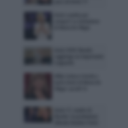
pace ad Amici 17
Amici cambia per
sempre? La rivoluzione
di Maria De Filippi
Amici 2018: Biondo
raggiunge un importante
traguardo
Milly Carlucci trionfa e
batte Amici di Maria De
Filippi: ascolti Tv
Amici 17, madre di
Biondo: la produzione
difende Heather Parisi