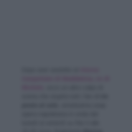
Dopo aver assistito al
ritorno
inaspettato di Maddalena, ex di
Michele
, ecco un altro colpo di
scena che stupirà tutti i fan di
Un
posto al sole
, amatissima soap
opera napoletana in onda dal
lunedì al venerdì su Rai 3 alle
20,35 circa: finalmente
Marina