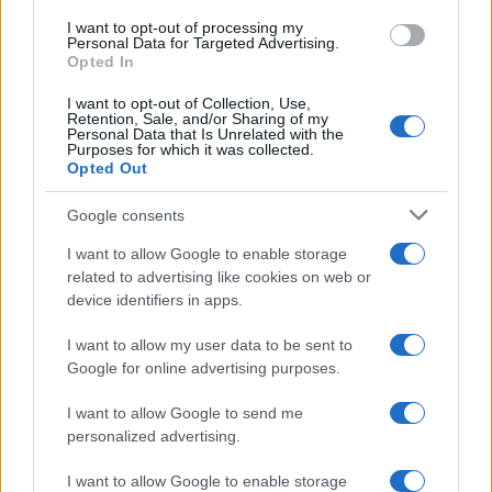
Uomini e Donne, sfogo al veleno
use your data for below specified purposes in below Google
di Ludovica Valli: “Letto cose
I want to opt-out of processing my
consent section.
sconvolgenti su di me”
Personal Data for Targeted Advertising.
Opted In
I want to opt-out of Collection, Use,
Uomini e Donne, retroscena di
Retention, Sale, and/or Sharing of my
Alice Barisciani: “Ricevevo
Personal Data that Is Unrelated with the
minacce e insulti”
Purposes for which it was collected.
Opted Out
Belen Rodriguez ritrova la
Google consents
serenità: il bacio con il
compagno Gaetano Fidanzati
I want to allow Google to enable storage
related to advertising like cookies on web or
device identifiers in apps.
Uomini e Donne, Elisabetta
Gigante in ospedale: “Barcollo
I want to allow my user data to be sent to
ma non mollo”
Google for online advertising purposes.
I want to allow Google to send me
Temptation Island, affari d’oro per Giovanni
personalized advertising.
Grazioso: attività in espansione?
Benjamin Mascolo replica alla sua ex
I want to allow Google to enable storage
fidanzata Bella Thorne: “Dicono di me…”