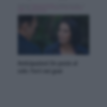
Scritto da
Francesca Amodio
, il Ottobre 28, 2015 , in
Soap
Tag:
anticipazioni un posto al sole
,
Breaking
news
,
un posto al sole
Anticipazioni Un posto al
sole: Ferri nei guai