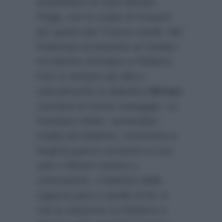
proprietario di casa Renato
Poggi, con lo scopo di ricavare
più spazio per il futuro erede. Nel
frattempo la tensione ai Cantieri
tra Marina Giordano e Roberto
Ferri è sempre più alta e
naturalmente la diabolica
Miriam
cercherà di trarne vantaggio. La
Giordano infatti, sentendosi
tradita da Roberto, comincerà a
fargli la guerra sul lavoro e non
solo e Miriam inizierà a
contrastarla. L’obiettivo della
ragazza però è quello di far sì
che la relazione tra Roberto e