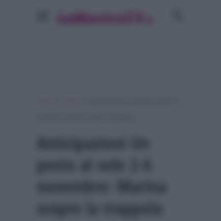
»
»
Home
Soap
Anticipazioni Un posto al sole 2-6
novembre: Marina scopre la trappola
Anticipazioni Un
posto al sole 2-6
novembre: Marina
scopre la trappola