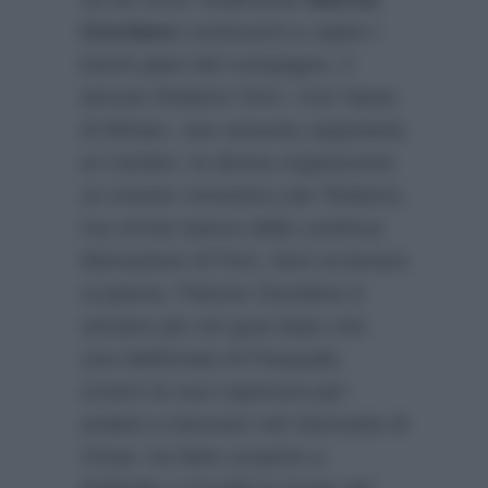
Giordano
comincerà a capire i
loschi piani del compagno, il
temuto Roberto Ferri. Con l’aiuto
di Miriam, neo assunta segretaria
ai Cantieri, la donna organizzerà
un evento romantico per Roberto,
ma ormai stanca della continua
distrazione di Ferri, farà un’amara
scoperta. Patrizio Giordano è
sempre più nei guai dopo che
una telefonata di Pasquale,
ovvero la sua copertura per
andare a lavorare nel ristorante di
Omar, ha fatto scoprire a