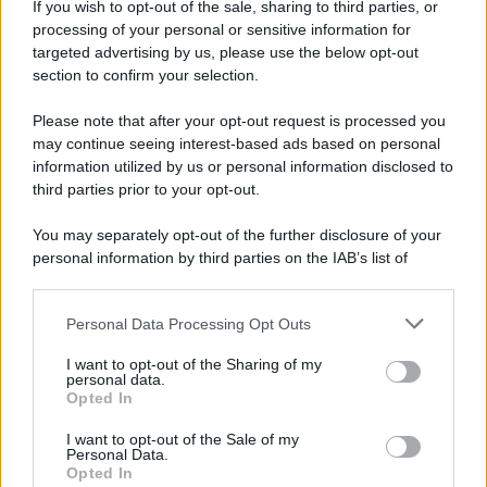
preoccuparsi sempre di più.
If you wish to opt-out of the sale, sharing to third parties, or
processing of your personal or sensitive information for
targeted advertising by us, please use the below opt-out
section to confirm your selection.
Please note that after your opt-out request is processed you
may continue seeing interest-based ads based on personal
information utilized by us or personal information disclosed to
third parties prior to your opt-out.
You may separately opt-out of the further disclosure of your
personal information by third parties on the IAB’s list of
downstream participants.
Personal Data Processing Opt Outs
This information may also be disclosed by us to third parties
on the IAB’s List of Downstream Participants that may further
ULTIME NOTIZIE
I want to opt-out of the Sharing of my
disclose it to other third parties.
personal data.
Helena Prestes e Javier Martinez
Opted In
sono in crisi oppure no? Lui
Please note that this website/app uses one or more Google
rompe il silenzio
services and may gather and store information including but
I want to opt-out of the Sale of my
Personal Data.
not limited to your visit or usage behaviour. You may click to
Opted In
grant or deny consent to Google and its third-party tags to