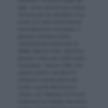
Raffaele e Ornella le bugie del
figlio. Omar penserà ad un’idea
vincente per far decollare il suo
locale e la cosa vedrà Patrizio
particolarmente entusiasta. Il
giovane Giordano inoltre,
segretamente innamorato di
Amal
, figlia di Omar, aiuterà la
giovane a fare una scelta molto
importante. Serena Cirillo, neo
signora Sartori, deciderà di
dedicarsi a tempo pieno allo
studio e quindi alla laurea in
cinese, con l’obiettivo di trovare
finalmente un impiego lavorativo