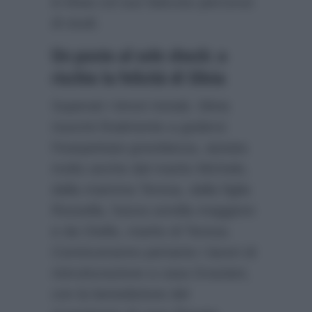
in linea col suo faticoso percorso
di studi.
Un posto al sole shock: a
rischio la felicità di Silvia
Superati i timori iniziali, Silvia
riuscirà finalmente a godersi
l’inaspettata gravidanza, aiutata
molto anche dal marito Michele,
dalla mamma Teresa, dalla figlia
Rossella, futura sorella maggiore
e da Otello, marito di Teresa.
Cominceranno pertanto i lavori di
ristrutturazione a casa Graziani,
con la benedizione del