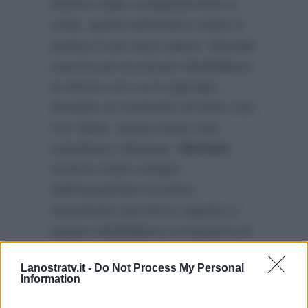
Marina vada completamente a
rotoli, quindi nell’ombra mette in
pratica il suo losco piano. Michele
riuscirà ad incontrare Maddalena,
la donna con cui in passato,
durante un momento di forte crisi
con Silvia, aveva avuto una
turbolenta relazione.
Michele
rimarrà molto turbato
dall’inaspettato incontro,
soprattutto perché in seguito a
questo Maddalena scomparirà di
nuovo senza dar modo a Michele
Lanostratv.it -
Do Not Process My Personal
di rintracciarla, motivo che
Information
porterà il giornalista a