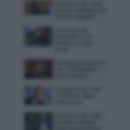
Un posto al sole, trame
prossima settimana: una
decisione spiazzante
Un posto al sole,
anticipazioni 19-23
febbraio: un tragico
evento
Anticipazioni Un posto al
sole, 12-16 febbraio: il
piano di Alberto
Un posto al sole, trame
5-9 febbraio: Filippo
rischia grosso
Un posto al sole, trame
prossima settimana:
Diego in grave pericolo