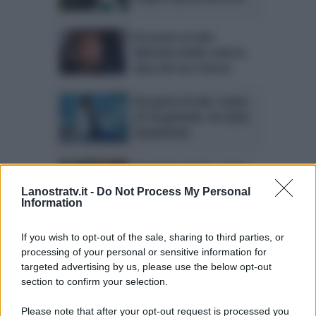
Un posto al sole:
Maurizio Aiello svela la
data del suo ritorno
Un posto al sole, trame
22-26 gennaio: un aiuto
inaspettato
Un posto al sole, trame
15-19 gennaio: il
Lanostratv.it -
Do Not Process My Personal
dramma di Franco e
Information
Angela
If you wish to opt-out of the sale, sharing to third parties, or
Anticipazioni Un posto al
processing of your personal or sensitive information for
sole, 8-12 gennaio: una
targeted advertising by us, please use the below opt-out
decisione sofferta
section to confirm your selection.
Please note that after your opt-out request is processed you