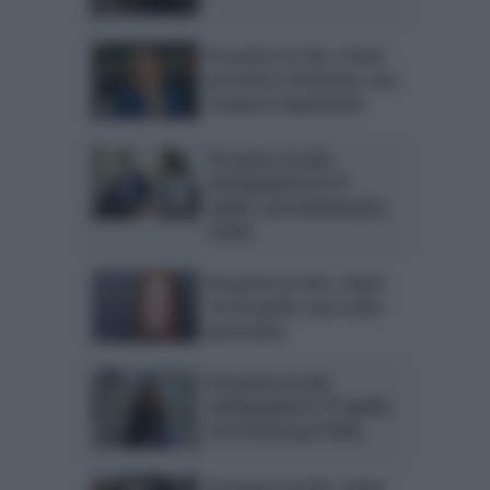
Un posto al sole, trame
prossima settimana: una
scoperta inquietante
Un posto al sole,
anticipazioni 23-27
aprile: una drammatica
verità
Un posto al sole, trame
16-20 aprile: una scelta
pericolosa
Un posto al sole,
anticipazioni 9-13 aprile:
ore d’ansia per Viola
Un posto al sole, trame