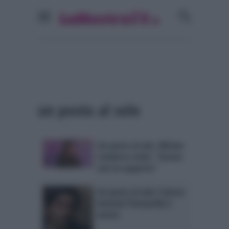
un posto al sole
Un posto al sole, Miriam
Candurro svela: “Serena
non la sopporto”
Un posto al sole: l’attore
Antonio Pennarella è
morto