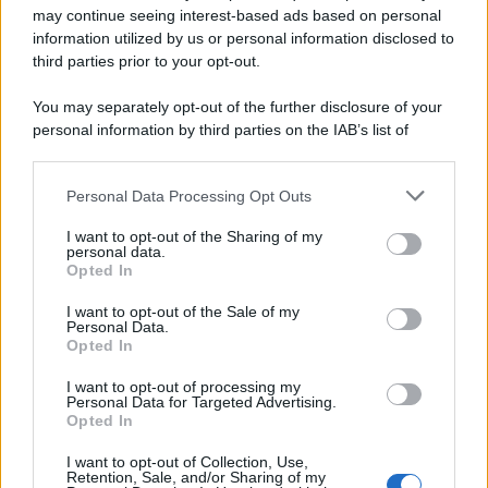
may continue seeing interest-based ads based on personal
information utilized by us or personal information disclosed to
Page 1 of 10
1
2
3
4
third parties prior to your opt-out.
5
Next ›
Last »
You may separately opt-out of the further disclosure of your
personal information by third parties on the IAB’s list of
downstream participants.
Personal Data Processing Opt Outs
This information may also be disclosed by us to third parties
ULTIME NOTIZIE
on the IAB’s List of Downstream Participants that may further
I want to opt-out of the Sharing of my
disclose it to other third parties.
personal data.
Helena Prestes e Javier Martinez
Opted In
sono in crisi oppure no? Lui
Please note that this website/app uses one or more Google
rompe il silenzio
services and may gather and store information including but
I want to opt-out of the Sale of my
Personal Data.
not limited to your visit or usage behaviour. You may click to
Opted In
grant or deny consent to Google and its third-party tags to
Uomini e Donne, sfogo al veleno
use your data for below specified purposes in below Google
di Ludovica Valli: “Letto cose
I want to opt-out of processing my
sconvolgenti su di me”
consent section.
Personal Data for Targeted Advertising.
Opted In
I want to opt-out of Collection, Use,
Uomini e Donne, retroscena di
Retention, Sale, and/or Sharing of my
Alice Barisciani: “Ricevevo