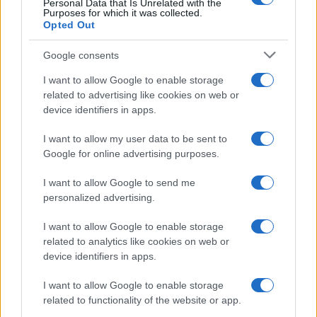
Personal Data that Is Unrelated with the
minacce e insulti”
Purposes for which it was collected.
Opted Out
Belen Rodriguez ritrova la
Google consents
serenità: il bacio con il
compagno Gaetano Fidanzati
I want to allow Google to enable storage
related to advertising like cookies on web or
device identifiers in apps.
Uomini e Donne, Elisabetta
Gigante in ospedale: “Barcollo
I want to allow my user data to be sent to
ma non mollo”
Google for online advertising purposes.
I want to allow Google to send me
Temptation Island, affari d’oro per Giovanni
Grazioso: attività in espansione?
personalized advertising.
Benjamin Mascolo replica alla sua ex
I want to allow Google to enable storage
fidanzata Bella Thorne: “Dicono di me…”
related to analytics like cookies on web or
Amici, Simone Nolasco vittima di un
device identifiers in apps.
incidente: “Mi è passata tutta la vita davanti”
I want to allow Google to enable storage
Un medico in famiglia, l’appello di Margot
related to functionality of the website or app.
Sikabonyi: “Necessario il suo ritorno!”