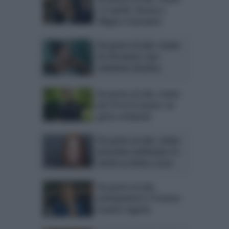
2-6 aprile: Serena e
Filippo si lasciano?
Un posto al sole, trame
26-30 marzo: una
soluzione drastica
Un posto al sole, trame
dal 19 al 23 marzo: un
gesto eclatante
Un posto al sole, trame
prossima settimana: la
verità su Anita e Luca
Un posto al sole,
anticipazioni 5-9 marzo:
il patto segreto