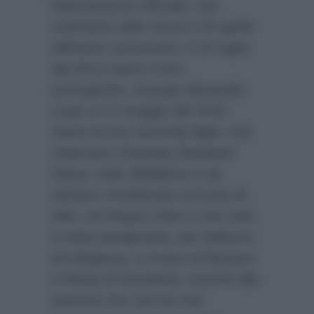
fidanzamento ufficiale, che
culminerà nelle nozze il 29 aprile
dell’anno successivo. Il 22 luglio
del 2013 nasce il loro
primogenito,
George Alexander
Louis
e il 2 maggio del 2015
nasce la loro seconda figlia, che
chiamano
Charlotte Elizabeth
Diana
. Kate Middleton è da
sempre considerata un’icona di
stile, nel Regno Unito e non solo:
è stata paragonata, per bellezza
ed eleganza, a Grace di Monaco
e Rania di Giordania, nonché alla
suocera che non ha mai