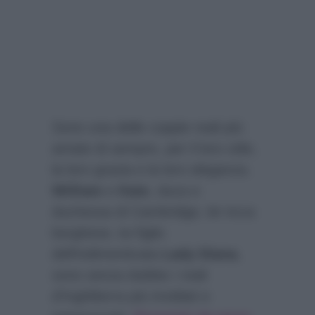
Sono una delle coppie reali più
amate di sempre, per il loro stile,
la loro grazia e la loro eleganza.
William
e
Kate
, duca e
duchessa di Cambridge, lei ricca
borghese, lui figlio
dell’indimenticata
Lady Diana
,
sono senza dubbio i reali
d’Inghilterra più invidiati e