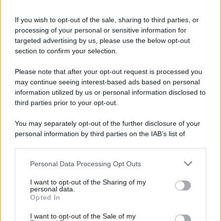
fidanzamento che
Carlo
regalò a
Diana.
If you wish to opt-out of the sale, sharing to third parties, or
processing of your personal or sensitive information for
targeted advertising by us, please use the below opt-out
section to confirm your selection.
Please note that after your opt-out request is processed you
may continue seeing interest-based ads based on personal
information utilized by us or personal information disclosed to
third parties prior to your opt-out.
You may separately opt-out of the further disclosure of your
personal information by third parties on the IAB’s list of
downstream participants.
Personal Data Processing Opt Outs
This information may also be disclosed by us to third parties
on the IAB’s List of Downstream Participants that may further
ULTIME NOTIZIE
I want to opt-out of the Sharing of my
disclose it to other third parties.
personal data.
Amici, già finita tra Nicola
Opted In
Marchionni e Valentina Pesaresi:
Please note that this website/app uses one or more Google
“Siamo molto distanti”
services and may gather and store information including but
I want to opt-out of the Sale of my