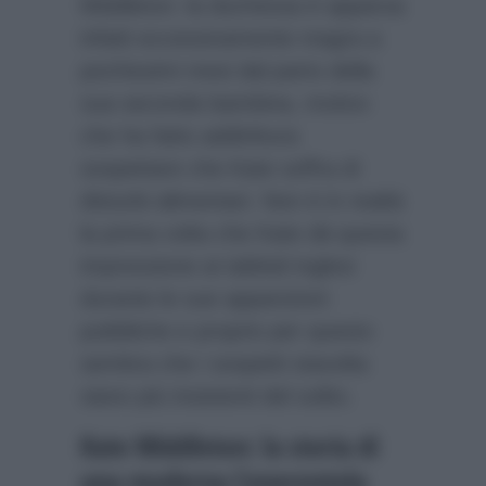
Middleton: la duchessa è apparsa
infatti eccessivamente magra a
pochissimi mesi dal parto della
sua seconda bambina, motivo
che ha fatto addirittura
sospettare che Kate soffra di
disturbi alimentari. Non è in realtà
la prima volta che Kate dà questa
impressione ai tabloid inglesi
durante le sue apparizioni
pubbliche e proprio per questo
sembra che i sospetti stavolta
siano più insistenti del solito.
Kate Middleton: la storia di
una moderna Cenerentola