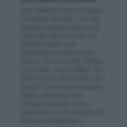
Kate Middleton nasce a Reading
il 9 gennaio del 1982. Una volta
ottenuto il diploma trascorre tre
mesi nella città di Firenze, per
studiare l’italiano e per
approfondire gli studi di storia
dell’arte. Ha una sorella, Philippa,
e un fratello, James William. Nel
2001 si iscrive all’università, ed è
proprio lì che conosce il principe
William, inizialmente suo
compagno di studi. I due si
innamorano e il 16 novembre del
2010 viene annunciato il