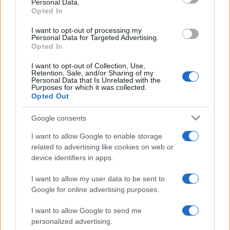
Personal Data.
not limited to your visit or usage behaviour. You may click to
Opted In
grant or deny consent to Google and its third-party tags to
La Ruota della Fortuna,
use your data for below specified purposes in below Google
complimenti per Gerry Scotti:
I want to opt-out of processing my
consent section.
“Avrai un futuro fantastico”
Personal Data for Targeted Advertising.
Opted In
I want to opt-out of Collection, Use,
Helena Prestes e Javier Martinez
Retention, Sale, and/or Sharing of my
sono in crisi oppure no? Lui
Personal Data that Is Unrelated with the
rompe il silenzio
Purposes for which it was collected.
Opted Out
Uomini e Donne, sfogo al veleno
Google consents
di Ludovica Valli: “Letto cose
sconvolgenti su di me”
I want to allow Google to enable storage
related to advertising like cookies on web or
device identifiers in apps.
Uomini e Donne, retroscena di
Alice Barisciani: “Ricevevo
I want to allow my user data to be sent to
minacce e insulti”
Google for online advertising purposes.
I want to allow Google to send me
Belen Rodriguez ritrova la serenità: il bacio
personalized advertising.
con il compagno Gaetano Fidanzati