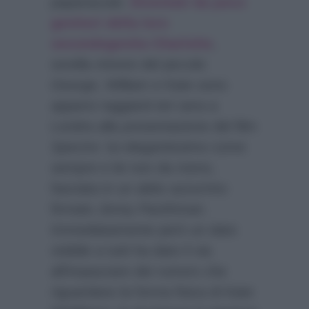
paparazzati.
Diventati da poco
genitori della loro
secondogenita Charlotte
,
sorella minore del piccolo
George
, William e Kate sono
apparsi raggianti ieri sera a
Londra alla presentazione del film
Spectre
: lui elegantissimo come
sempre e lei non da meno,
fasciata in un abito azzurrino
firmato
Jenny Packhman
.
Immediatamente però un dato
visibile a tutti ha dato il via
all’impazzare dei rumors che
riguardano la forma fisica di Kate