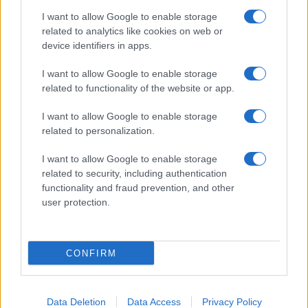
Uomini e Donne, Elisabetta Gigante in
I want to allow Google to enable storage
ospedale: “Barcollo ma non mollo”
related to analytics like cookies on web or
Temptation Island, affari d’oro per Giovanni
device identifiers in apps.
Grazioso: attività in espansione?
I want to allow Google to enable storage
Benjamin Mascolo replica alla sua ex
related to functionality of the website or app.
fidanzata Bella Thorne: “Dicono di me…”
Amici, Simone Nolasco vittima di un
I want to allow Google to enable storage
incidente: “Mi è passata tutta la vita davanti”
related to personalization.
I want to allow Google to enable storage
related to security, including authentication
functionality and fraud prevention, and other
user protection.
Programmi Tv
Personaggi
Serie Tv
CONFIRM
Soap
Gossip
Musica
Ascolti Tv
The Voice
Chi Siamo
Data Deletion
Data Access
Privacy Policy
Preferenze Privacy
‐
Privacy
Lanostratv.it è un sito Giddy Up