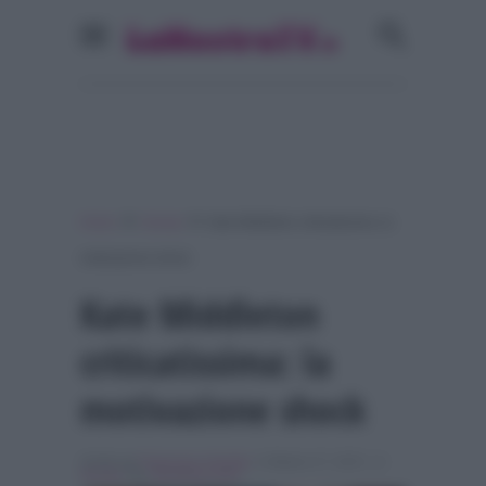
»
»
Home
Gossip
Kate Middleton criticatissima: la
motivazione shock
Kate Middleton
criticatissima: la
motivazione shock
Scritto da
Francesca Amodio
, il Ottobre 27, 2015 , in
Gossip
Tag:
Breaking news