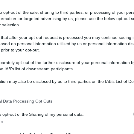
ato: pancreatite e polmonite le
to opt-out of the sale, sharing to third parties, or processing of your per
formation for targeted advertising by us, please use the below opt-out s
 selection.
 that after your opt-out request is processed you may continue seeing i
ased on personal information utilized by us or personal information dis
 prior to your opt-out.
rately opt-out of the further disclosure of your personal information by
he IAB’s list of downstream participants.
tion may also be disclosed by us to third parties on the IAB’s List of 
 that may further disclose it to other third parties.
 that this website/app uses one or more Google services and may gath
l Data Processing Opt Outs
including but not limited to your visit or usage behaviour. You may click 
Tempta
 to Google and its third-party tags to use your data for below specifi
Grazio
o opt-out of the Sharing of my personal data.
ogle consent section.
In
 faticoso il ritorno alla normalità per
Benjam
fidanz
 più amati dal pubblico, ovvero