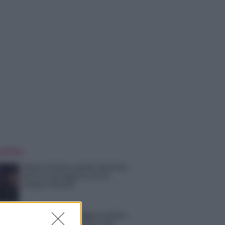
 NOTIZIE
Helena Prestes e Javier Martinez
sono in crisi oppure no? Lui
rompe il silenzio
Uomini e Donne, sfogo al veleno
di Ludovica Valli: “Letto cose