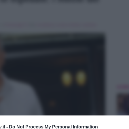
, in
Personaggi Tv
Tag:
In evidenza
,
la vita in diretta
,
Lamberto
ULTIME
.it -
Do Not Process My Personal Information