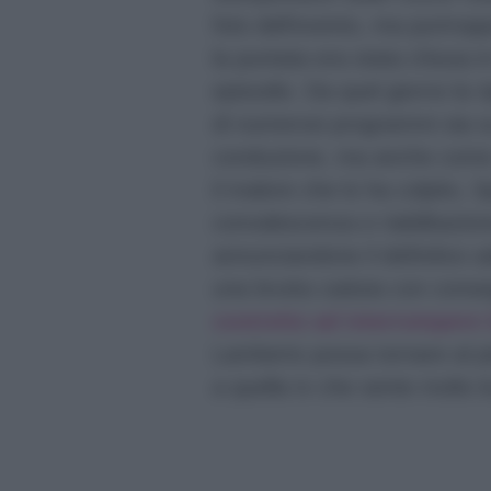
foto dell’evento, ma purtrop
la puntata era stata chiusa in 
episodio. Da quel giorno la r
di numerosi programmi sia 
conduzione, ma anche come o
il malore che lo ha colpito, 
convalescenza e riabilitazion
annunciandone il definitivo 
una brutta caduta con conse
costretto ad interrompere l
Lamberto possa tornare al pi
a quella tv che sente molto