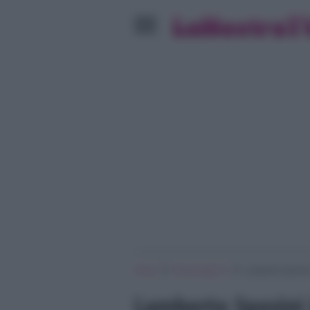
»
»
Home
Personaggi Tv
Lamberto Sposini 
Lamberto Sposini 