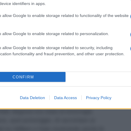
evice identifiers in apps.
agram
, svelando che che si trova in
creatite e di una polmonite aggiungendo,
o allow Google to enable storage related to functionality of the website
o contraddistingue e che denota tutta la
genza:
“Non mi faccio mancare nulla”.
o allow Google to enable storage related to personalization.
re e la ripresa
o allow Google to enable storage related to security, including
cation functionality and fraud prevention, and other user protection.
uando, durante il programma che lo vedeva
ara Venier
, ovvero
La Vita in diretta
,
lto da un improvviso malore, subito
CONFIRM
o si sarebbe potuto immaginare. I colleghi
ccorsi (
ma c’è una controversia aperta
Data Deletion
Data Access
Privacy Policy
ato trasportato d’urgenza al Policlinico
bile diagnosi era stata di emorragia
va, quel pomeriggio, di raccontare ai
ali tra William e Kate mostrando anche le