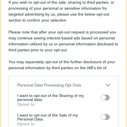
donna giusta per Giorgio?
If you wish to opt-out of the sale, sharing to third parties, or
processing of your personal or sensitive information for
targeted advertising by us, please use the below opt-out
section to confirm your selection.
Please note that after your opt-out request is processed you
may continue seeing interest-based ads based on personal
information utilized by us or personal information disclosed to
third parties prior to your opt-out.
You may separately opt-out of the further disclosure of your
personal information by third parties on the IAB’s list of
downstream participants.
Personal Data Processing Opt Outs
This information may also be disclosed by us to third parties
on the IAB’s List of Downstream Participants that may further
ULTIME NOTIZIE
I want to opt-out of the Sharing of my
disclose it to other third parties.
personal data.
Temptation Island, puntata
Opted In
speciale a settembre? Lo spoiler
Please note that this website/app uses one or more Google
di Rosario Monetti
services and may gather and store information including but
I want to opt-out of the Sale of my
Personal Data.
not limited to your visit or usage behaviour. You may click to
Opted In
grant or deny consent to Google and its third-party tags to