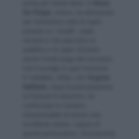
presa per niente bene. E
Maria
De Filippi
, invece, ha dimostrato
per l’ennesima volta di saper
puntare su “cavalli”, ospiti,
vincenti e che piacciono al
pubblico e di saper sfruttare
anche l’onda lunga del successo
che li avvolge in quel momento.
E’ indubbio, infatti, che
Virginia
Raffaele
, dopo la partecipazione
al
Festival di Sanremo
, ha
confermato in maniera
inequivocabile di essere una
eccellente artista, capace di
grandi performance. Sicuramente