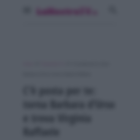
»
»
Home
Programmi Tv
C’è posta per te: torna
Barbara d’Urso e trova Virginia Raffaele
C’è posta per te:
torna Barbara d’Urso
e trova Virginia
Raffaele