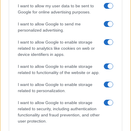
Gigante in ospedale: “Barcollo
I want to allow my user data to be sent to
ma non mollo”
Google for online advertising purposes.
I want to allow Google to send me
Temptation Island, affari d’oro per Giovanni
personalized advertising.
Grazioso: attività in espansione?
Benjamin Mascolo replica alla sua ex
I want to allow Google to enable storage
fidanzata Bella Thorne: “Dicono di me…”
related to analytics like cookies on web or
Amici, Simone Nolasco vittima di un
device identifiers in apps.
incidente: “Mi è passata tutta la vita davanti”
I want to allow Google to enable storage
Un medico in famiglia, l’appello di Margot
related to functionality of the website or app.
Sikabonyi: “Necessario il suo ritorno!”
Temptation Island, Danilo D’Angelo ammette:
I want to allow Google to enable storage
“Non è un periodo semplice”
related to personalization.
I want to allow Google to enable storage
related to security, including authentication
functionality and fraud prevention, and other
user protection.