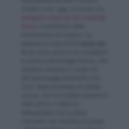
trasmissione di Rete 4
Quarto
Grado
e che, oggi, ha avuto una
pungente risposta da Gianluigi
Nuzzi
, il conduttore della
trasmissione di cronaca. La
padrona di casa di
C’è posta per
te
ha preso gusto a far recapitare
la posta a personaggi famosi, che
vengono chiamati in studio da
altri personaggi altrettanto noti.
Così, dopo la puntata di sabato
scorso, che ha incollato davanti al
video più di 7 milioni di
telespettatori con Luciana
Littizzetto che mandava la posta