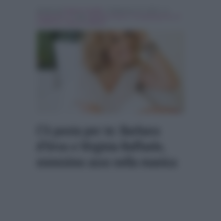
Scritto da
Patrizia Gariffo
, il Febbraio 23, 2016 , in
Programmi Tv
Tag:
barbara d'urso
,
C'è posta per te
,
In
evidenza
,
virginia raffaele
C’è posta per te: Barbara
d’Urso e Virginia Raffaele,
ennesimo asso nella manica