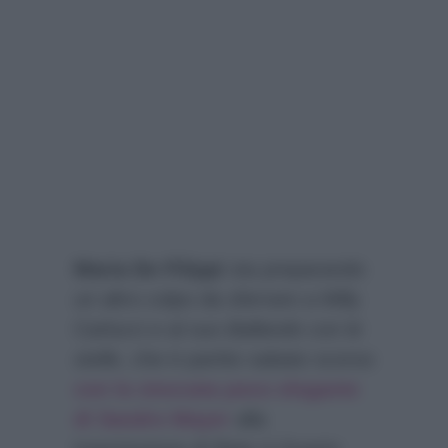
Maria De Filippi
sta preparando
un altro colpo da sferrare a Milly
Carlucci e al suo
Ballando con le
stelle
, che è partito sabato scorso
con la stoccata poco elegante
di Sandro Mayer
alla