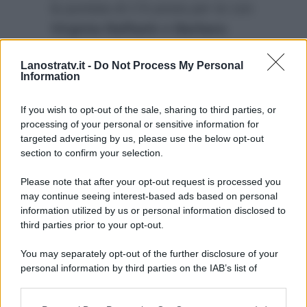
la puntata di
C’è posta per te
con
Virginia Raffaele e Barbara
d’Urso
, chiamata da Roberta
Lanostratv.it -
Do Not Process My Personal
Bruzzone segnerà un altro record
Information
per Maria De Filippi. Milly Carlucci
dovrà correre ai ripari?
If you wish to opt-out of the sale, sharing to third parties, or
processing of your personal or sensitive information for
targeted advertising by us, please use the below opt-out
section to confirm your selection.
Please note that after your opt-out request is processed you
may continue seeing interest-based ads based on personal
information utilized by us or personal information disclosed to
third parties prior to your opt-out.
You may separately opt-out of the further disclosure of your
personal information by third parties on the IAB’s list of
downstream participants.