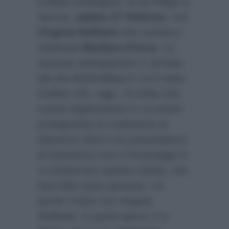
a Belen Rodriguez, la De Filippi ci
riprova,
sabato 27 febbraio
, con
Virginia Raffaele
che manda a
chiamare
Barbara d’Urso
. La
succosa anticipazione è arrivata
dal sito
BubinoBlog
in cui è stato
rivelato che, oggi, c’è stata una
nuova registrazione in cui erano
protagoniste la rivelazione di
Sanremo 2016
e la presentatrice
di
Domenica Live
e
Pomeriggio 5
.
A confermare questa notizia, che
farà felici tante persone, c’è
anche il fatto che
Virginia
Raffaele
, in questi giorni, è a