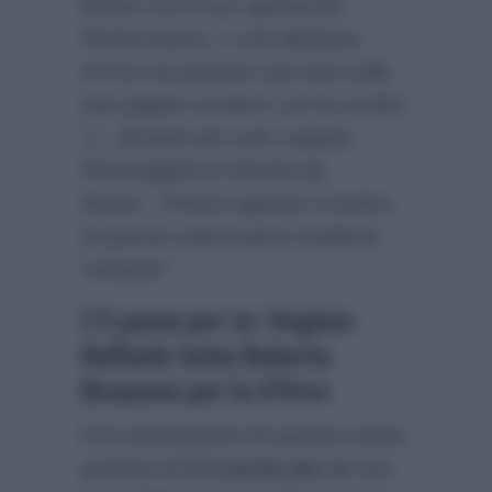
Roma con il suo spettacolo
Performance
, e che
Barbara
d’Urso
ha postato una foto sulle
sue pagine social in cui ha scritto:
“
[…]Grazie per aver seguito
Pomeriggio5 in diretta da
Roma…Presto saprete il motivo
di questa velocissima trasferta
romana!
“.
C’è posta per te: Virginia
Raffaele imita Roberta
Bruzzone per la d’Urso
E le anticipazioni di questa nuova
puntata di
C’è posta per te
non