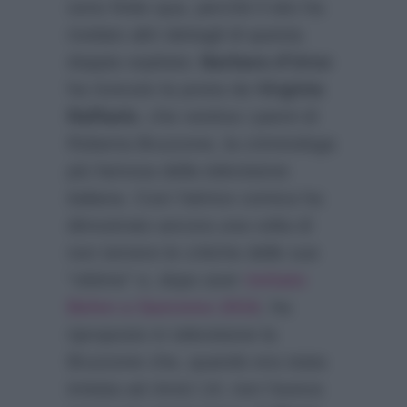
sono finite qua, perchè il sito ha
rivelato altri dettagli di questa
doppia ospitata:
Barbara d’Urso
ha ricevuto la posta da
Virginia
Raffaele
, che vestiva i panni di
Roberta Bruzzone, la criminologa
più famosa della televisione
italiana. Così l’attrice comica ha
dimostrato ancora una volta di
non temere le critiche delle sue
“vittime” e, dopo aver
imitato
Belen a Sanremo 2016
, ha
riproposto in televisione la
Bruzzone che, quando era stata
imitata ad
Amici 14
, non l’aveva