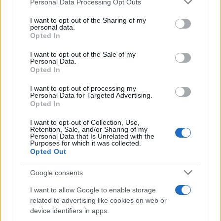
Personal Data Processing Opt Outs
This information may also be disclosed by us to third parties
on the IAB’s List of Downstream Participants that may further
ULTIME NOTIZIE
I want to opt-out of the Sharing of my
disclose it to other third parties.
personal data.
Helena Prestes e Javier Martinez
Opted In
sono in crisi oppure no? Lui
Please note that this website/app uses one or more Google
rompe il silenzio
services and may gather and store information including but
I want to opt-out of the Sale of my
Personal Data.
not limited to your visit or usage behaviour. You may click to
Opted In
grant or deny consent to Google and its third-party tags to
Uomini e Donne, sfogo al veleno
use your data for below specified purposes in below Google
di Ludovica Valli: “Letto cose
I want to opt-out of processing my
consent section.
sconvolgenti su di me”
Personal Data for Targeted Advertising.
Opted In
I want to opt-out of Collection, Use,
Uomini e Donne, retroscena di
Retention, Sale, and/or Sharing of my
Alice Barisciani: “Ricevevo
Personal Data that Is Unrelated with the
minacce e insulti”
Purposes for which it was collected.
Opted Out
Belen Rodriguez ritrova la
Google consents
serenità: il bacio con il
compagno Gaetano Fidanzati
I want to allow Google to enable storage
related to advertising like cookies on web or
device identifiers in apps.
Uomini e Donne, Elisabetta