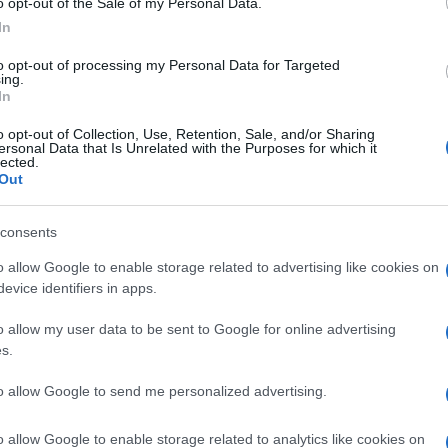
o opt-out of the Sale of my Personal Data.
Carmen
Balivo
si dirige verso la cucina per
Amici?
In
 presentata da
Mirco Della Vecchia
. Il
Marian
to opt-out of processing my Personal Data for Targeted
cachet
ing.
tti i segreti delle tavolette di cioccolato
In
Tempta
u e biscotto, nocciole e cocco raspato.
massac
o opt-out of Collection, Use, Retention, Sale, and/or Sharing
ola Galloni
, si torna ai peccati di gola del
ersonal Data that Is Unrelated with the Purposes for which it
lected.
a
torta di carote ricoperta di frosting di
Out
 paragrafo, la ricetta delle tavolette di
consents
o allow Google to enable storage related to advertising like cookies on
re le tavolette di cioccolato
evice identifiers in apps.
al mou e biscotto
: 300 g di cioccolato al
o allow my user data to be sent to Google for online advertising
 250 g di zucchero, 100 g di biscotti, 1
s.
er la
tavoletta al cocco
: 300 g di
to allow Google to send me personalized advertising.
e, 400 g di latte condensato, 400 g di
cioccolato e temperarlo. Pulire uno
o allow Google to enable storage related to analytics like cookies on