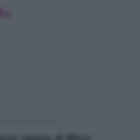
tte ripiene di Mirco Della Vecchia
ette ripiene di Mirco