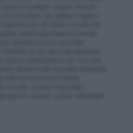
arcire la tavoletta. Inserire i biscotti
on il cioccolato, per sigillare il ripieno
n frigorifero per 30 minuti, in modo che
eguata, quindi capovolgere lo stampo.
ato, lavorare il cocco con il latte
o all’interno di una sacca da pasticcere.
la sacca e schiacciarle un po’. Con una
rette all’interno del cioccolato temperato
e sulla carta da forno e lasciar
le nocciole, versare il cioccolato
giungere le nocciole. Lasciar raffreddare