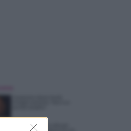
 NOTIZIE
Temptation Island, Danilo
D’Angelo ammette: “Non è un
periodo semplice”
Amici: Opi svela una volta per
tutte che tipo di rapporto ha con