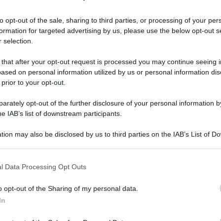
la settimana con la bontà del
to opt-out of the sale, sharing to third parties, or processing of your per
formation for targeted advertising by us, please use the below opt-out s
 selection.
 that after your opt-out request is processed you may continue seeing i
ased on personal information utilized by us or personal information dis
 prior to your opt-out.
rately opt-out of the further disclosure of your personal information by
he IAB’s list of downstream participants.
tion may also be disclosed by us to third parties on the IAB’s List of 
 that may further disclose it to other third parties.
 that this website/app uses one or more Google services and may gath
l Data Processing Opt Outs
including but not limited to your visit or usage behaviour. You may click 
Grazia
 to Google and its third-party tags to use your data for below specifi
Mattia
o opt-out of the Sharing of my personal data.
ogle consent section.
In
to nero sono state l’unica anticipazione
Tempta
settem
di oggi. Con le scarpe approvate da