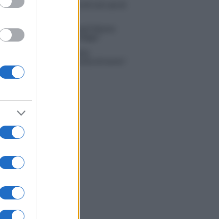
 Russo ed Enzo Paolo Turchi nel cast di
 La loro risposta spiazza
na Scarci: “Saranno Famosi? Niente
. Ecco com’era Maria De Filippi”
tion Island, Soraya Sabetta
rata: “Sono stata minacciata di morte”