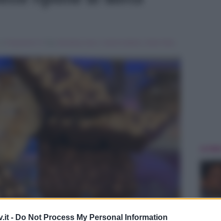
 in
Programmi Tv
Tag:
Breaking news
,
Caterina Balivo
,
Detto Fatto
,
ULTIME
.it -
Do Not Process My Personal Information