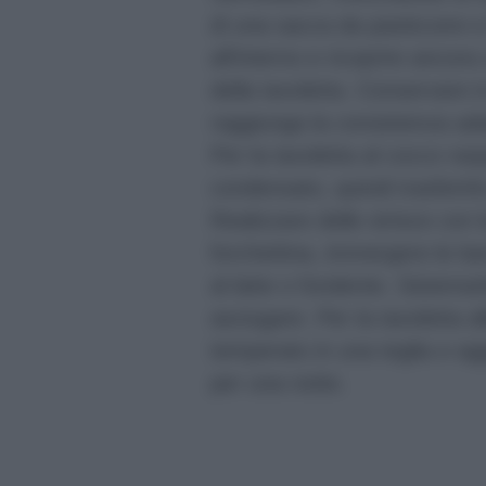
di una sacca da pasticcere e f
all’interno e ricoprire ancora c
della tavoletta. Conservare i
raggiunga la consistenza ad
Per la tavoletta al cocco rasp
condensato, quindi trasferirl
Realizzare delle strisce con 
forchettina, immergere le bar
al latte o fondente. Sistemarl
asciugare. Per la tavoletta al
temperato in una teglia e ag
per una notte.