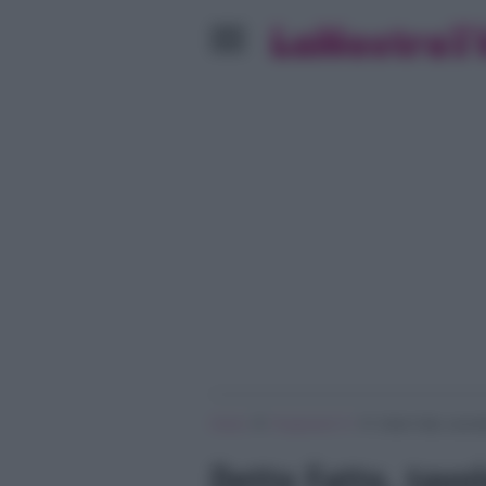
»
»
Home
Programmi Tv
Detto Fatto, tavole
Detto Fatto, tavol