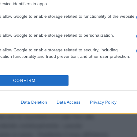
evice identifiers in apps.
dell’alcool alimentare a 95° e asciugare
a per due motivi, sia perché asciuga meno
o allow Google to enable storage related to functionality of the website
ebbe lasciare delle tracce e sporcare il
. Colare il cioccolato all’interno dello
o allow Google to enable storage related to personalization.
 al bordo. Battere delicatamente sul
o allow Google to enable storage related to security, including
la presenza di eventuali bolle. Svuotare
cation functionality and fraud prevention, and other user protection.
 una teglia. Sistemare capovolto su una
e completamente il cioccolato in eccesso.
che si raffreddi completamente.
CONFIRM
re i bordi con una spatola. Intanto,
lo zucchero per farlo caramellare, quindi
Data Deletion
Data Access
Privacy Policy
licatamente. Lasciar raffreddare. In
na con lo zucchero e il sale fino alla
olando continuamente. Lasciar
to in tanto. Trasferire il mou all’interno