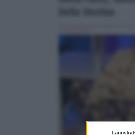
Della Vecchia
Scritto da
Martina Dessì
, il Febbraio 19, 2016 ,
mirco della vecchia
Lanostratv