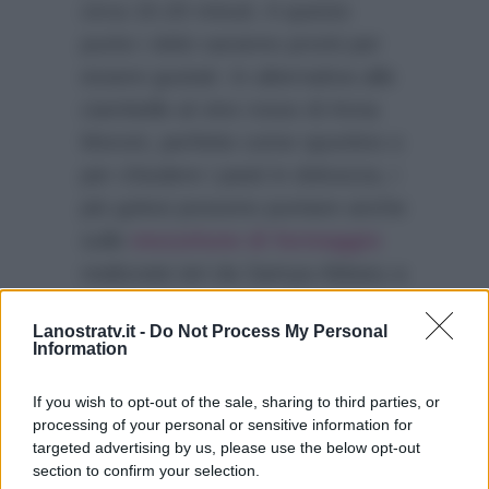
circa 15-20 minuti. A questo
punto i dolci saranno pronti per
essere gustati. In alternativa alle
ciambelle al vino rosso di Anna
Moroni, perfette come spuntino o
per chiudere i pasti in dolcezza, i
più golosi possono puntare anche
sulle
mezzelune di formaggio
realizzate ieri da Samya Abbary a
Mattino Cinque. Dei dolci fritti
Lanostratv.it -
Do Not Process My Personal
ricoperti di miele pensati dalla
Information
cuoca Mediaset per la merenda
dei bambini.
If you wish to opt-out of the sale, sharing to third parties, or
processing of your personal or sensitive information for
targeted advertising by us, please use the below opt-out
section to confirm your selection.