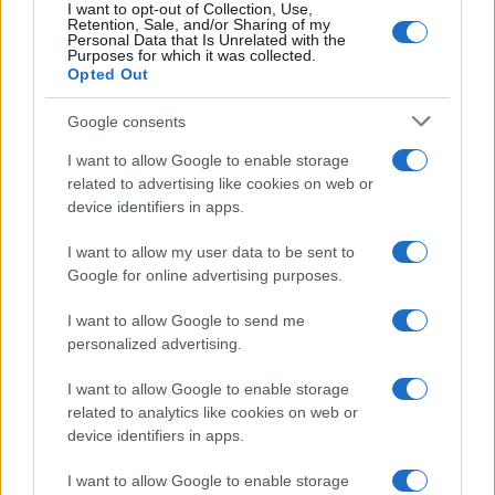
I want to opt-out of Collection, Use,
Temptation Island, Danilo diffida
Retention, Sale, and/or Sharing of my
Simona Giordano che replica:
Personal Data that Is Unrelated with the
“Ho conservato gli screen”
Purposes for which it was collected.
Opted Out
Ballando con le stelle 2026,
Google consents
rivoluzione di Milly Carlucci:
tutte le indiscrezioni
I want to allow Google to enable storage
related to advertising like cookies on web or
device identifiers in apps.
Temptation Island, la
confessione di Perla Vatiero:
I want to allow my user data to be sent to
“Non riesco più a guardarlo”
Google for online advertising purposes.
I want to allow Google to send me
Grazia Kendi soffre per la fine della storia con
personalized advertising.
Mattia Scudieri: “So cosa ci ha distrutti”
Temptation Island, puntata speciale a
I want to allow Google to enable storage
settembre? Lo spoiler di Rosario Monetti
related to analytics like cookies on web or
Carmen Russo ed Enzo Paolo Turchi nel cast di
device identifiers in apps.
Amici? La loro risposta spiazza
I want to allow Google to enable storage
Marianna Scarci: “Saranno Famosi? Niente