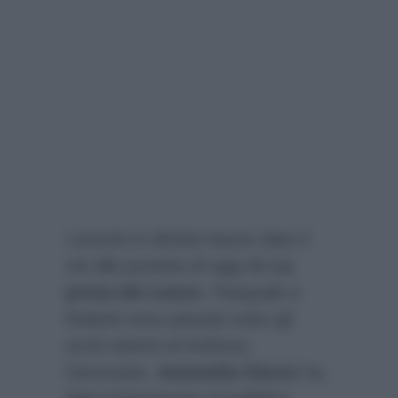
I provini in diretta hanno dato il
via alla puntata di oggi de
La
prova del cuoco
. Pasquale e
Roland sono passati sotto gli
occhi attenti di Anthony
Genovese.
Antonella Clerici
ha