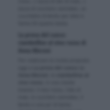
rosso, 1 tazza di olio di mais, 1
tazza di zucchero semolato, un
cucchiaino di lievito per dolci e
farina 00 quanto basta.
La prova del cuoco:
ciambelline al vino rosso di
Anna Moroni
Per realizzare la ricetta proposta
oggi a
La prova del cuoco
da
Anna Moroni
, le
ciambelline al
vino rosso
, in una ciotola
inserire: il vino rosso, l’olio di
mais, lo zucchero semolato, il
lievito e una po’ di farina.