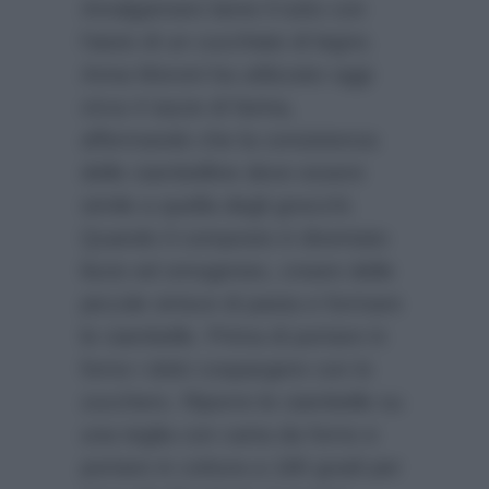
Amalgamare bene il tutto con
l’aiuto di un cucchiaio di legno.
Anna Moroni ha utilizzato oggi
circa 4 tazze di farina,
affermando che la consistenza
delle ciambelline deve essere
simile a quella degli gnocchi.
Quando il composto è diventato
liscio ed omogeneo, creare delle
piccole strisce di pasta e formare
le ciambelle. Prima di portare in
forno i dolci cospargere con lo
zucchero. Riporre le ciambelle su
una teglia con carta da forno e
portare in cottura a 180 gradi per