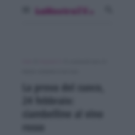
»
»
Home
Programmi Tv
La prova del cuoco, 24
febbraio: ciambelline al vino rosso
La prova del cuoco,
24 febbraio:
ciambelline al vino
rosso