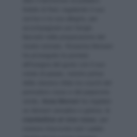
dato il benvenuto al pubblico
fedele di Rai1 regalando il suo
sorriso e la sua allegria, per
accompagnare poi Sergio
Barzetti nella preparazione del
risotto tonnato. Rosanna Messeri
ha proseguito la puntata
all’insegna del gusto con il suo
rotolo di patate, mentre prima
della classica sfida tra cuochi del
pomodoro rosso e del peperone
verde,
Anna Moroni
ha regalato
un dessert semplice e goloso, le
ciambelline al vino rosso
, per
mettere d’accordo tutti i palati.