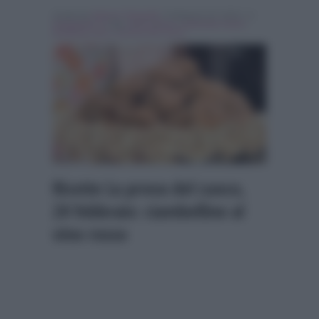
Scritto da
Simona Tranquilli
, il Febbraio 24, 2016 , in
Programmi Tv
Tag:
anna moroni
,
Antonella Clerici
,
Breaking news
,
la prova del cuoco
Ricette La prova del cuoco,
24 febbraio: ciambelline al
vino rosso