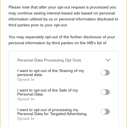
Please note that after your opt-out request is processed you
may continue seeing interest-based ads based on personal
information utilized by us or personal information disclosed to
third parties prior to your opt-out.
You may separately opt-out of the further disclosure of your
personal information by third parties on the IAB’s list of
downstream participants.
Personal Data Processing Opt Outs
This information may also be disclosed by us to third parties
on the IAB’s List of Downstream Participants that may further
ULTIME NOTIZIE
I want to opt-out of the Sharing of my
disclose it to other third parties.
personal data.
Temptation Island, Danilo
Opted In
D’Angelo ammette: “Non è un
Please note that this website/app uses one or more Google
periodo semplice”
services and may gather and store information including but
I want to opt-out of the Sale of my
Personal Data.
not limited to your visit or usage behaviour. You may click to
Opted In
grant or deny consent to Google and its third-party tags to
Amici: Opi svela una volta per
use your data for below specified purposes in below Google
tutte che tipo di rapporto ha con
I want to opt-out of processing my
consent section.
Michelle
Personal Data for Targeted Advertising.
Opted In