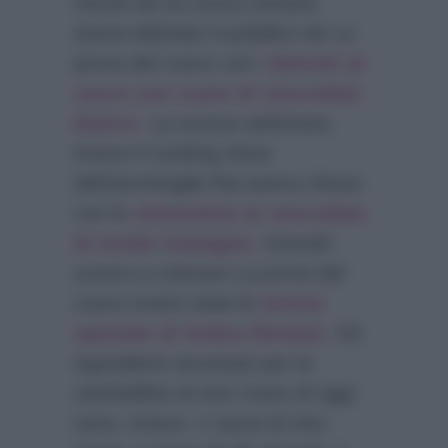
Anche ieri la cuoca romana
aveva deliziato il pubblico de La
prova del cuoco con i
dolcetti al
cocco con cuore di cioccolato
bianco
. La scorsa settimana
invece il cooking show
dell’ammiraglia Rai aveva chiuso
con le
clementine al cioccolato
di Guido Castagna
. Giovedì
scorso a colorare La prova del
cuoco erano state le
tortine
speziate di Ambra Romani
. Gli
ingredienti necessari per le
ciambelline al vino rosso di oggi
sono, invece: 1 tazza di vino