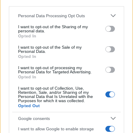
downstream participants.
Personal Data Processing Opt Outs
This information may also be disclosed by us to third parties
ULTIME NOTIZIE
on the IAB’s List of Downstream Participants that may further
I want to opt-out of the Sharing of my
disclose it to other third parties.
personal data.
Grande Fratello: Federica
Opted In
Rosatelli torna a parlare
Please note that this website/app uses one or more Google
dell’episodio del bicchiere
services and may gather and store information including but
lanciato
I want to opt-out of the Sale of my
Personal Data.
not limited to your visit or usage behaviour. You may click to
Opted In
grant or deny consent to Google and its third-party tags to
Uomini e Donne, gossip su
use your data for below specified purposes in below Google
Asmaa e Cristiano: “Si prendono
I want to opt-out of processing my
e si lasciano”
consent section.
Personal Data for Targeted Advertising.
Opted In
I want to opt-out of Collection, Use,
Amici, già finita tra Nicola
Retention, Sale, and/or Sharing of my
Marchionni e Valentina Pesaresi:
Personal Data that Is Unrelated with the
“Siamo molto distanti”
Purposes for which it was collected.
Opted Out
La Ruota della Fortuna,
Google consents
complimenti per Gerry Scotti:
“Avrai un futuro fantastico”
I want to allow Google to enable storage