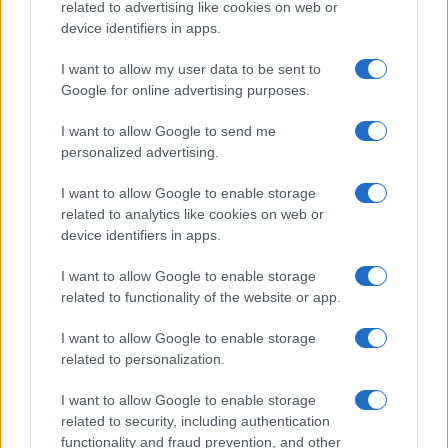
related to advertising like cookies on web or
device identifiers in apps.
Helena Prestes e Javier Martinez
sono in crisi oppure no? Lui
I want to allow my user data to be sent to
rompe il silenzio
Google for online advertising purposes.
I want to allow Google to send me
Uomini e Donne, sfogo al veleno di Ludovica
Valli: “Letto cose sconvolgenti su di me”
personalized advertising.
Uomini e Donne, retroscena di Alice
I want to allow Google to enable storage
Barisciani: “Ricevevo minacce e insulti”
related to analytics like cookies on web or
Belen Rodriguez ritrova la serenità: il bacio
device identifiers in apps.
con il compagno Gaetano Fidanzati
I want to allow Google to enable storage
Uomini e Donne, Elisabetta Gigante in
related to functionality of the website or app.
ospedale: “Barcollo ma non mollo”
Temptation Island, affari d’oro per Giovanni
I want to allow Google to enable storage
Grazioso: attività in espansione?
related to personalization.
I want to allow Google to enable storage
related to security, including authentication
functionality and fraud prevention, and other