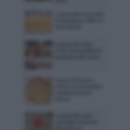
Clerici
La prova del cuoco dolci:
il ciambellone soffice di
Anna Moroni
La prova del cuoco,
ricetta di Anna Moroni:
bomboloni alla crema
La prova del cuoco:
ricetta torta di pesche e
mandorle di Anna
Moroni
La prova del cuoco:
caramelle di frutta di
Anna Moroni