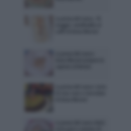
La prova del cuoco, 10
maggio: semifreddo al
caffè di Anna Moroni
La prova del cuoco:
Anna Moroni prepara la
caprese al limone
La prova del cuoco: torta
di cous cous e cioccolato
di Anna Moroni
La prova del cuoco dolci:
torta pere e zenzero di