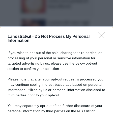
ricetta torta pardula di
Anna Moroni
La prova del cuoco oggi:
frittelle di San Giuseppe
di Anna Moroni
Lanostratv.it -
Do Not Process My Personal
Information
La prova del cuoco oggi:
If you wish to opt-out of the sale, sharing to third parties, or
strudel di erbe di campo
processing of your personal or sensitive information for
di Anna Moroni
targeted advertising by us, please use the below opt-out
section to confirm your selection.
Please note that after your opt-out request is processed you
may continue seeing interest-based ads based on personal
information utilized by us or personal information disclosed to
Page 1 of 9
1
2
3
4
third parties prior to your opt-out.
5
6
7
8
9
You may separately opt-out of the further disclosure of your
personal information by third parties on the IAB’s list of