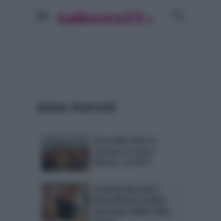
anna moroni
Antonella Clerici in
vacanza con Anna
Moroni. La FOTO
La prova del cuoco:
Anna Moroni cambia
vita dopo l’addio della