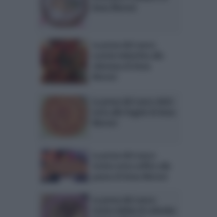
Anna Moroni
La prova del cuoco:
scarola imbottita alla
cilentana di Anna
Moroni
La prova del cuoco dolci:
torta alle fragole di Anna
Moroni
La prova del cuoco:
ricetta torta soffice alla
panna di Anna Moroni
La prova del cuoco:
ricetta delizia di colomba