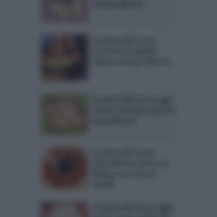
di Anna Moroni
La prova del cuoco:
cosciotto di agnello
ripieno di Anna Moroni
La prova del cuoco oggi:
ricetta colomba salata di
Anna Moroni
La prova del cuoco,
Anna Moroni: burro di
Milano con salsa ai
mirtilli
La prova del cuoco oggi: