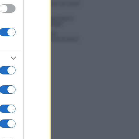
 Russo ed Enzo Paolo Turchi nel cast di
 La loro risposta spiazza
na Scarci: “Saranno Famosi? Niente
. Ecco com’era Maria De Filippi”
tion Island, Soraya Sabetta
rata: “Sono stata minacciata di morte”