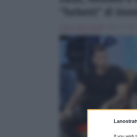
“furbetti” di Uom
Scritto da
Simona Tranquilli
, il Marzo 23, 2016 
peracchi
,
Uomini e Donne
Lanostratv
If you wish 