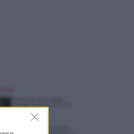
 NOTIZIE
Temptation Island, Danilo
D’Angelo ammette: “Non è un
periodo semplice”
Amici: Opi svela una volta per
tutte che tipo di rapporto ha con
sonal or