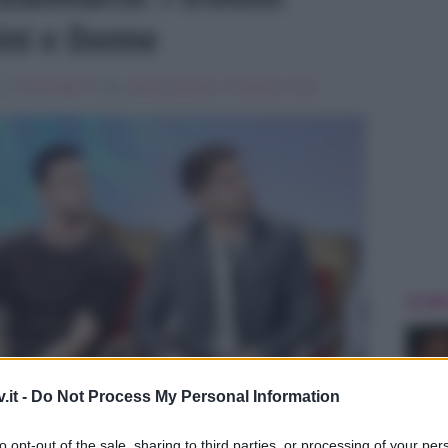
ini e Donne
, in
Personaggi Tv
Tag:
amedeo barbato
,
In evidenza
,
lucas
ULTIME
.it -
Do Not Process My Personal Information
to opt-out of the sale, sharing to third parties, or processing of your per