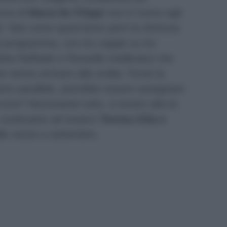
amma di
Maria De Filippi
non è nuovo agli
sti. Mai come quest’anno però la sfortuna
l programma, con tre coppie su tre
lvia Raffaele e Rossella Intellicato) che
e senza arrivare alla scelta. Forse la
rame parallele, potrebbe essere assegnare
ono? Nonostante tutto, a tenere alta la
 continuano ad esserci
Teresa Cilia e
alle nozze a settembre.