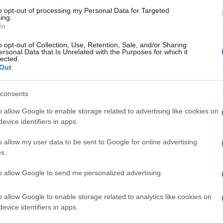
Carmen
u in particolare si è rivelato debole in
to opt-out of processing my Personal Data for Targeted
Amici?
ing.
chi slanci d’amore e molta attenzione alle
In
Marian
cachet
,
Amedeo Barbato
e
Gianmarco
o opt-out of Collection, Use, Retention, Sale, and/or Sharing
ersonal Data that Is Unrelated with the Purposes for which it
Tempta
onisti di un trono classico che ha visto
lected.
massac
Out
fatte in studio. L’ultimo a deludere il
proprio
Lucas
. Il 27enne, come anticipato
consents
iato Uomini e Donne
scegliendo Giulia.
o allow Google to enable storage related to advertising like cookies on
 in puntata, i due avrebbero raccontato di
evice identifiers in apps.
ti) telefonicamente, ovviamente lasciando
o allow my user data to be sent to Google for online advertising
 programma Mediaset. Nonostante la scelta
s.
, sembrerebbe che la storia tra i due sia
to allow Google to send me personalized advertising.
ettimana. A dimostrazione di ciò le
ali sui social contro il tronista, reo di
o allow Google to enable storage related to analytics like cookies on
ungare la sua permanenza a Uomini e
evice identifiers in apps.