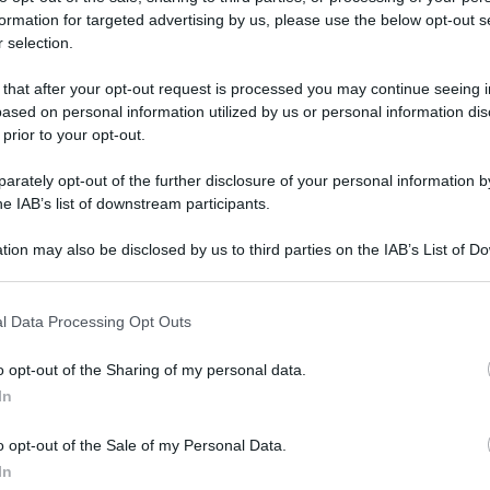
formation for targeted advertising by us, please use the below opt-out s
 selection.
 inganni della stagione 2015-16 del
 that after your opt-out request is processed you may continue seeing i
ased on personal information utilized by us or personal information dis
 prior to your opt-out.
rately opt-out of the further disclosure of your personal information by
he IAB’s list of downstream participants.
tion may also be disclosed by us to third parties on the IAB’s List of 
 that may further disclose it to other third parties.
 that this website/app uses one or more Google services and may gath
l Data Processing Opt Outs
including but not limited to your visit or usage behaviour. You may click 
 to Google and its third-party tags to use your data for below specifi
o opt-out of the Sharing of my personal data.
ogle consent section.
Grazia
In
Mattia
o opt-out of the Sale of my Personal Data.
ini e Donne
. Quest’anno, più che mai,
Tempta
settem
In
ff hanno dovuto fare i conti con “inganni”