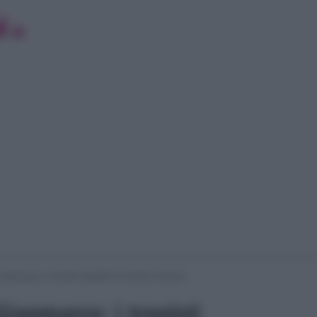
ianmarco: i tronisti “furbetti” di Uomini e Donne
ianmarco: i tronisti