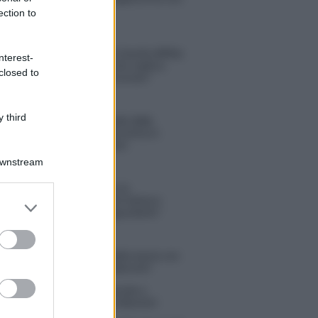
Michelle
ection to
Temptation Island, Danilo diffida
nterest-
Simona Giordano che replica:
closed to
“Ho conservato gli screen”
 third
Ballando con le stelle 2026,
rivoluzione di Milly Carlucci:
tutte le indiscrezioni
Downstream
Temptation Island, la
confessione di Perla Vatiero:
er and store
“Non riesco più a guardarlo”
to grant or
ed purposes
 Kendi soffre per la fine della storia con
 Scudieri: “So cosa ci ha distrutti”
tion Island, puntata speciale a
bre? Lo spoiler di Rosario Monetti