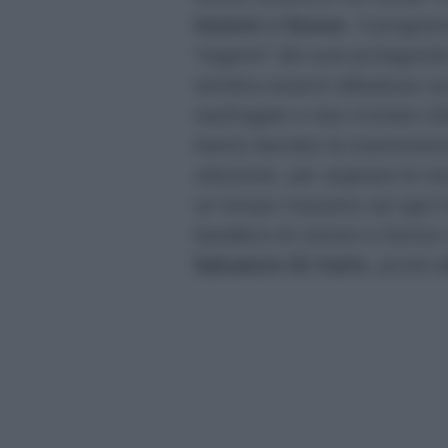
Uomini e Donne
. Il progr
“inganni” dei suoi protagoni
sembra essersi abbattuta su
naufragate e due troniste (Si
hanno lasciato la trasmission
soluzione, per arginare le t
un tempo massimo ad ogni tr
bandiera di Uomini e Donne
Salvatore Di Carlo
, pronti 