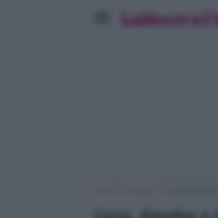
»
»
Home
Personaggi Tv
Lucas, Amedeo e G
Lucas, Amedeo e G