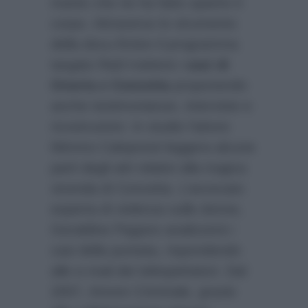
marito che ne ha fatto sparire il
corpo. Attraverso lo strumento
della docu-fiction il programma
targato Rai3 tratterà i
casi di
Onoria e Concetta
proponendo
anche testimonianze, interviste e
ricostruzioni. In studio l’attore
Mimmo Calopresti leggera alcune
parti degli atti relativi alla tragica
vicenda di Concetta. L’avvocato
esperta di violenza sulle donne,
Geraldine Pagano analizzerà i
casi della puntata, rispondendo
alle e-mail dei telespettatori. Dal
2007, Amore Criminale, grazie