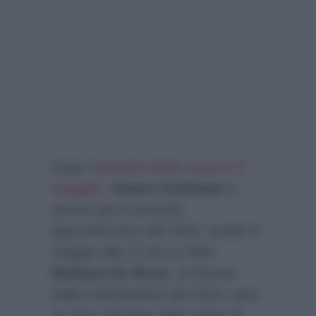
Dopo l’
esordio dello scorso 2
maggio
,
Amore Criminale
è
pronto per il secondo
appuntamento del 2016, lunedì 9
maggio alle 21.05 su Rai3.
Barbara De Rossi
, al timone
della trasmissione dal 2013, sarà
la voce narrante delle storie di