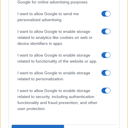
Google for online advertising purposes.
I want to allow Google to send me
Temptation Island torna a settembre su
personalized advertising.
Canale 5? Raffaella Mennoia rompe il silenzio
Raffaella Griggi su Chi l’ha visto: “Sciarelli mi
I want to allow Google to enable storage
ha detto di essere meno buona”
related to analytics like cookies on web or
The Voice Senior, rivoluzione in giuria:
device identifiers in apps.
Fiorella Mannoia sostituisce Loredana Bertè
I want to allow Google to enable storage
Ascolti Tv 3 agosto: vince Il Giovane
related to functionality of the website or app.
Montalbano, Ruota ad un passo dal 30%
Gerry Scotti sul successo de La ruota della
I want to allow Google to enable storage
fortuna: “Rai ci ha preso sottogamba”
related to personalization.
I want to allow Google to enable storage
related to security, including authentication
functionality and fraud prevention, and other
user protection.