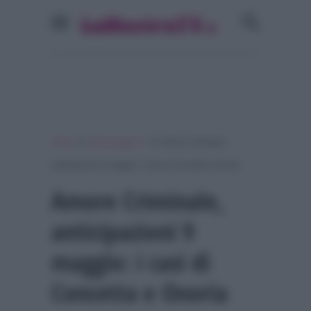
»
»
Home
Personaggi Tv
Amore Criminale,
anticipazioni 9 maggio: i casi di Concetta e Onoria
Amore Criminale,
anticipazioni 9
maggio: i casi di
Concetta e Onoria