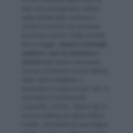
altre due protagoniste cadute
nella spirale della violenza e
vittime di uomini che avevano
promesso amore. Nella puntata
del 9 maggio,
Amore Criminale
tratterà i casi di Concetta e
Onoria
due donne che hanno
cercato di ritrovare la loro libertà,
dopo storie sbagliate, e
riprendere in mano la loro vita. Ai
microfoni di Veronica De
Laurentiis, Onoria, reduce da 23
anni di stalking ad opera dell’ex
marito, racconterà la sua tragica