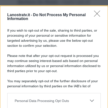
Barbara De Rossi
, i nuovi casi di
Amore Criminale e le storie
Lanostratv.it -
Do Not Process My Personal
drammatiche di Onoria e
Information
Concetta, è per lunedì 9 maggio
alle 21.05 su Rai3.
If you wish to opt-out of the sale, sharing to third parties, or
processing of your personal or sensitive information for
targeted advertising by us, please use the below opt-out
section to confirm your selection.
Please note that after your opt-out request is processed you
may continue seeing interest-based ads based on personal
information utilized by us or personal information disclosed to
third parties prior to your opt-out.
You may separately opt-out of the further disclosure of your
personal information by third parties on the IAB’s list of
downstream participants.
Personal Data Processing Opt Outs
This information may also be disclosed by us to third parties
on the IAB’s List of Downstream Participants that may further
ULTIME NOTIZIE