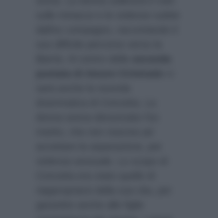
storia. La donna solleverà il velo
sulle minacce e le violenze subite
dall’ex compagno, raccontando il
suo difficile percorso verso la
libertà. Al centro della
seconda
puntata di Amore Criminale
ci
sarà anche la vicenda
drammatica di Concetta. La
donna aveva denunciato l’ex
marito, che non riusciva ad
accettare la separazione, per
violenza sessuale. Lo scopo di
Concetta era stato quello di
riappropriarsi della sua vita, per
garantire anche alle figlie