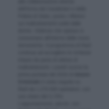
alla collaborazione attenta
dell’Arma dei Carabinieri e della
Polizia di Stato, punta i riflettori
sui maltrattamenti subiti dalle
donne. Violenze che spesso si
consumano all’interno delle mura
domestiche. Il programma di Rai3
continua ad accogliere le richieste
d’aiuto da parte di vittime di
maltrattamenti. Lunedì scorso la
prima puntata del 2016 di
Amore
Criminale
è stata seguita su
Rai3 da 1.270.000 spettatori, con
uno share del 4,73%.
L’appuntamento, perciò, con