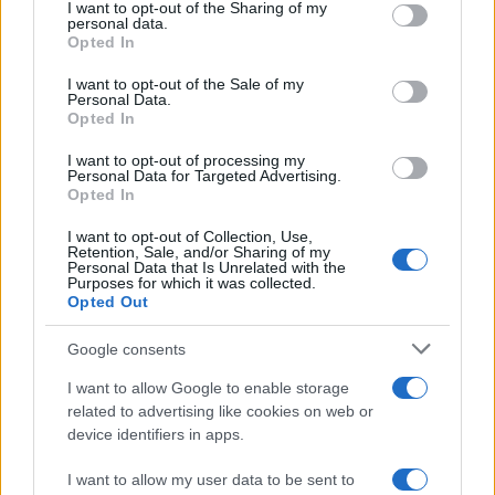
I want to opt-out of the Sharing of my
disclose it to other third parties.
personal data.
Temptation Island, puntata
Opted In
speciale a settembre? Lo spoiler
Please note that this website/app uses one or more Google
di Rosario Monetti
services and may gather and store information including but
I want to opt-out of the Sale of my
Personal Data.
not limited to your visit or usage behaviour. You may click to
Opted In
grant or deny consent to Google and its third-party tags to
Carmen Russo ed Enzo Paolo
use your data for below specified purposes in below Google
Turchi nel cast di Amici? La loro
I want to opt-out of processing my
consent section.
risposta spiazza
Personal Data for Targeted Advertising.
Opted In
I want to opt-out of Collection, Use,
Marianna Scarci: “Saranno
Retention, Sale, and/or Sharing of my
Famosi? Niente cachet. Ecco
Personal Data that Is Unrelated with the
com’era Maria De Filippi”
Purposes for which it was collected.
Opted Out
Temptation Island, Soraya
Google consents
Sabetta massacrata: “Sono stata
minacciata di morte”
I want to allow Google to enable storage
related to advertising like cookies on web or
device identifiers in apps.
Andrea Dal Corso come sta dopo
l’incidente: “Operazione fatta.
I want to allow my user data to be sent to
Ecco cosa mi aspetta”