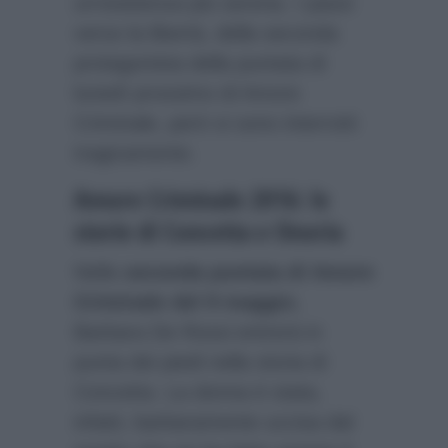
un’esistenza più serena. I passi
verso la libertà, della seconda
protagonista della puntata di
lunedì prossimo di Amore
Criminale, però si sono interrotti
tragicamente.
Amore Criminale 2016: le
storie di Concetta e Onoria
Nella
seconda puntata di Amore
Criminale del 9 maggio
,
Barbara De Rossi entrerà in
punta dei piedi nella storia di
Concetta. La donna è stata,
infatti, barbaramente uccisa dal