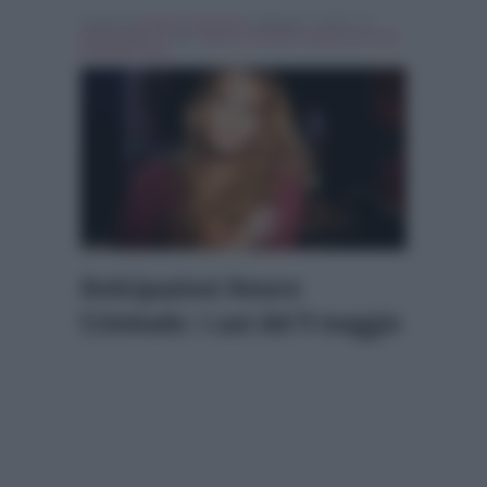
Scritto da
Simona Tranquilli
, il Maggio 7, 2016 , in
Personaggi Tv
Tag:
amore criminale
,
barbara de rossi
,
Breaking news
Anticipazioni Amore
Criminale: i casi del 9 maggio