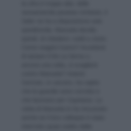
la cifra è troppo alta: delle
sessantamila pesetas richieste, il
Seler ne ha a disposizione solo
quindicimila. Manuela decide,
quindi, di chiedere i soldi a Justo.
Come reagirà l’uomo? Accetterà
di aiutare il De La Serna o,
ancora una volta, si scaglierà
contro Manuela? Intanto
German, in carcere, ha capito
che le guardie sono corrotte e
che lavorano per Cayetana. La
visita di Manuela lo ha rincuorato
anche se il loro colloquio è stato
interrotto quasi subito dalla