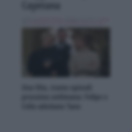
Cayetana
Scritto da
Isabella Adduci
, il Maggio 16, 2016 , in
Soap
Tag:
anticipazioni una vita
,
Breaking news
,
una vita
Una Vita, trame episodi
prossima settimana: Felipe e
Celia adottano Tano