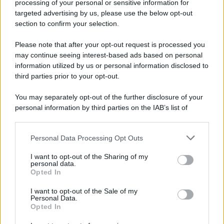
processing of your personal or sensitive information for
targeted advertising by us, please use the below opt-out
section to confirm your selection.
Please note that after your opt-out request is processed you
may continue seeing interest-based ads based on personal
information utilized by us or personal information disclosed to
third parties prior to your opt-out.
You may separately opt-out of the further disclosure of your
personal information by third parties on the IAB’s list of
downstream participants.
Personal Data Processing Opt Outs
This information may also be disclosed by us to third parties
on the IAB’s List of Downstream Participants that may further
ULTIME NOTIZIE
I want to opt-out of the Sharing of my
disclose it to other third parties.
personal data.
Helena Prestes e Javier Martinez
Opted In
sono in crisi oppure no? Lui
Please note that this website/app uses one or more Google
rompe il silenzio
services and may gather and store information including but
I want to opt-out of the Sale of my
Personal Data.
not limited to your visit or usage behaviour. You may click to
Opted In
grant or deny consent to Google and its third-party tags to
Uomini e Donne, sfogo al veleno
use your data for below specified purposes in below Google
di Ludovica Valli: “Letto cose