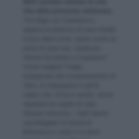
Nelle puntate italiane di Una
Vita della prossima settimana
,
Trini litiga con Cayetana e,
appena la padrona di casa chiude
l’uscio dietro di lei, sputa contro la
porta di casa sua. Qualcuno
riferirà l’accaduto a Cayetana?
Come reagirà? Felipe,
esasperato dal comportamento di
Tano, lo redarguisce e gli fa
capire che, d’ora in avanti, dovrà
rispettare le regole di casa
Alvarez-Hermoso. I ladri hanno
saccheggiato la tenuta di
Brihuesca e Justo vi si deve