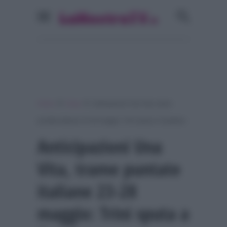
»
»
Home
Soap
Anticipazioni Una Vita, trame
puntate italiane 23-28 maggio: Trini sputa a Cayetana
Anticipazioni Una
Vita, trame puntate
italiane 23-28
maggio: Trini sputa a