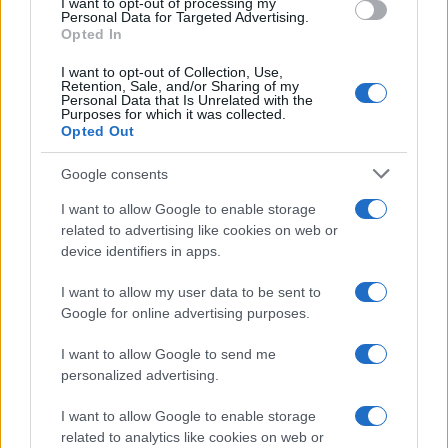
I want to opt-out of processing my
consent section.
sconvolgenti su di me”
Personal Data for Targeted Advertising.
Opted In
I want to opt-out of Collection, Use,
Uomini e Donne, retroscena di
Retention, Sale, and/or Sharing of my
Alice Barisciani: “Ricevevo
Personal Data that Is Unrelated with the
minacce e insulti”
Purposes for which it was collected.
Opted Out
Belen Rodriguez ritrova la
Google consents
serenità: il bacio con il
compagno Gaetano Fidanzati
I want to allow Google to enable storage
related to advertising like cookies on web or
device identifiers in apps.
Uomini e Donne, Elisabetta
Gigante in ospedale: “Barcollo
I want to allow my user data to be sent to
ma non mollo”
Google for online advertising purposes.
I want to allow Google to send me
Temptation Island, affari d’oro per Giovanni
personalized advertising.
Grazioso: attività in espansione?
Benjamin Mascolo replica alla sua ex
I want to allow Google to enable storage
fidanzata Bella Thorne: “Dicono di me…”
related to analytics like cookies on web or