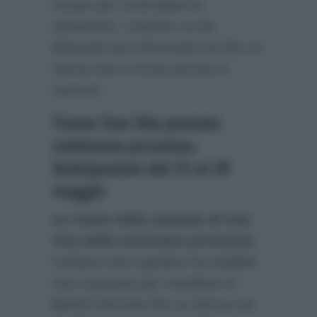
recare per controllare la
situazione. Leandro va da
Manuela per informarla sul De La
Serna che si trova ancora in
carcere.
Trame Una Vita puntate
settimana prossima.
Anticipazioni dal 23 al 28
maggio
Le trame delle puntate di Una
Vita della settimana prossima
rivelano che il giudice ha stabilito
una cauzione per rimettere in
libertà German De La Serna ma