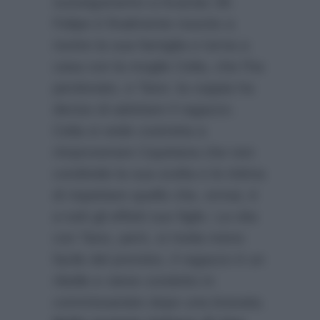
susseguiranno a Acacias 38.
Felipe è finalmente riuscito a
riunire la sua famiglia e torna a
casa con la moglie Celia, che l’ha
perdonato, e Tano: la coppia ha
deciso di adottare il ragazzo.
Celia si vede costretta a
rimproverare Cayetana che non
condivide la sua scelta e le intima
di rispettare quello che, ormai, è
a tutti gli effetti suo figlio. La vita
con Tano, però, si rivela meno
facile del previsto, il ragazzo è un
ribelle e viene condotto in
commissariato dopo una bravata.