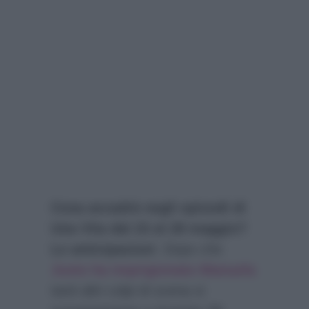
Cosa accadrà negli episodi di
Una Vita dal 23 al 28 maggio?
Le anticipazioni
. Dopo che
Justo ha imprigionato Manuela
tanti altri colpi di scena si