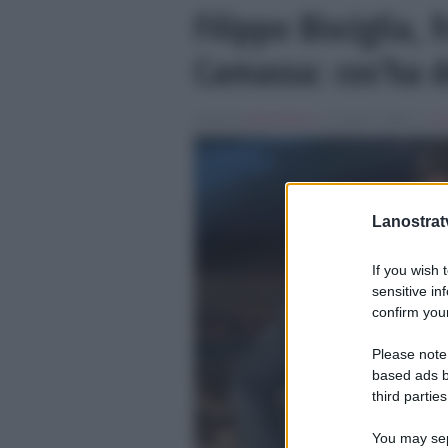
Filippo Bisciglia, 
Camassa: cos’ha d
Scritto da
Denis Bocca
, il Luglio 9, 2026 , in
Te
Lanostratv
If you wish 
sensitive in
confirm your
Please note
based ads b
third parties
You may sepa