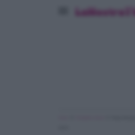
»
»
Home
Temptation Island
Filippo Biscig
Island