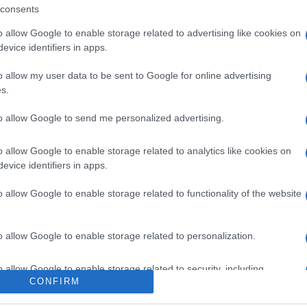
i mesi mentre del conduttore non si sa
Tempta
consents
settem
entimentale. Nella puntata di ieri dopo la
o allow Google to enable storage related to advertising like cookies on
Carmen
ele dove hanno fatto a gara a chi
evice identifiers in apps.
Amici?
 il conduttore si è lasciato andare a una
Marian
o allow my user data to be sent to Google for online advertising
cachet
e non è passata affatto inosservata agli
s.
to allow Google to send me personalized advertising.
ion Island: “7 anni insieme? Pensa
o allow Google to enable storage related to analytics like cookies on
”
evice identifiers in apps.
a e Gabriele
il conduttore
Filippo
o allow Google to enable storage related to functionality of the website
ca alla ragazza inconsolabile per poi
a insieme al suo fidanzato. Quando si è
o allow Google to enable storage related to personalization.
i ha replicato “Pensa che c’è chi ne ha
o allow Google to enable storage related to security, including
sua
relazione con Pamela Camassa
che
CONFIRM
cation functionality and fraud prevention, and other user protection.
 bene per chissà quali motivi, anche se