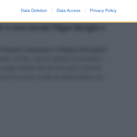
ano del cambiamento del rapporto da
Data Deletion
Data Access
Privacy Policy
si sono lasciati Filippo Bisciglia e
i Pamela Camassa e Filippo Bisciglia
?
nno scritto, hanno deciso di prendere
ingle mentre lei ha ritrovato il sorriso
me ha avuto modo di testimoniare sui