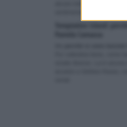
alcune indiscrezioni parlav
sentimentale a fraterno.
Temptation Island: perché 
Pamela Camassa
Ma
perché si sono lasciat
Pur volendosi bene, come ha
strade diverse. Lui è ancora s
accanto a Stefano Russo, co
social.