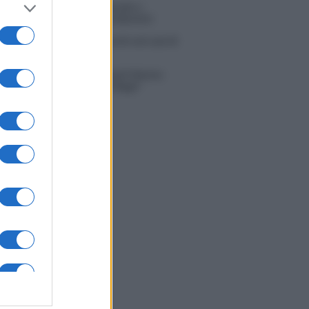
tion Island, puntata speciale a
bre? Lo spoiler di Rosario Monetti
 Russo ed Enzo Paolo Turchi nel cast di
 La loro risposta spiazza
na Scarci: “Saranno Famosi? Niente
. Ecco com’era Maria De Filippi”