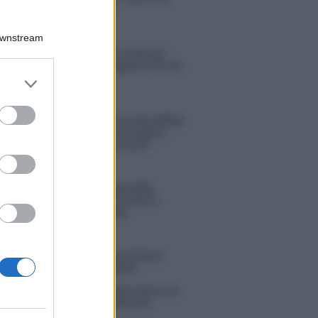
periodo semplice”
Downstream
Amici: Opi svela una volta per
tutte che tipo di rapporto ha con
Michelle
er and store
to grant or
ed purposes
Temptation Island, Danilo diffida
Simona Giordano che replica:
“Ho conservato gli screen”
Ballando con le stelle 2026,
rivoluzione di Milly Carlucci:
tutte le indiscrezioni
tion Island, la confessione di Perla
o: “Non riesco più a guardarlo”
 Kendi soffre per la fine della storia con
 Scudieri: “So cosa ci ha distrutti”