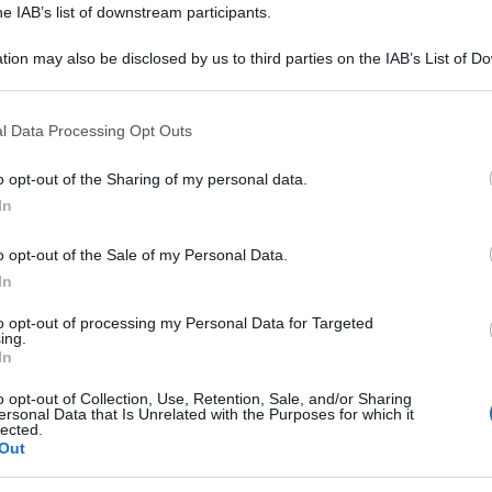
he IAB’s list of downstream participants.
tion may also be disclosed by us to third parties on the IAB’s List of 
una frecciata all’ex Pamela Camassa
 that may further disclose it to other third parties.
 that this website/app uses one or more Google services and may gath
l Data Processing Opt Outs
including but not limited to your visit or usage behaviour. You may click 
 to Google and its third-party tags to use your data for below specifi
o opt-out of the Sharing of my personal data.
ogle consent section.
In
o opt-out of the Sale of my Personal Data.
In
to opt-out of processing my Personal Data for Targeted
ing.
In
Tempta
o opt-out of Collection, Use, Retention, Sale, and/or Sharing
Vatier
ersonal Data that Is Unrelated with the Purposes for which it
lected.
ulla
Filippo Bisciglia
sulla fine della sua
Grazia
Out
Mattia
a
dopo diciotto anni insieme. Lei ha