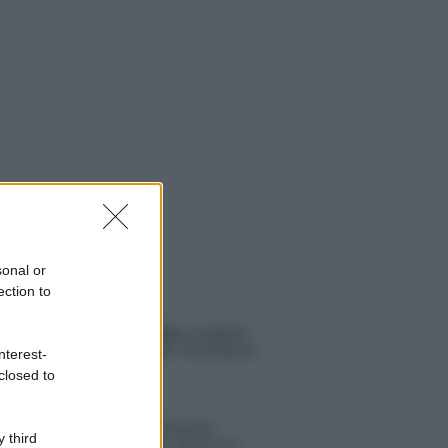
sonal or
ection to
 NOTIZIE
Un medico in famiglia, l’appello
di Margot Sikabonyi: “Necessario
nterest-
il suo ritorno!”
closed to
Temptation Island, Danilo
 third
D’Angelo ammette: “Non è un