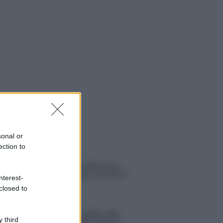
sonal or
ection to
 NOTIZIE
Temptation Island, affari d’oro
per Giovanni Grazioso: attività in
nterest-
espansione?
closed to
Benjamin Mascolo replica alla
 third
sua ex fidanzata Bella Thorne: