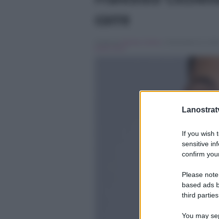
corre
Scritto da
Alessio Cimino
, il Novembre 11, 2016
quale show
Lanostratv
If you wish 
sensitive in
confirm your
Please note
based ads b
third parties
You may sepa