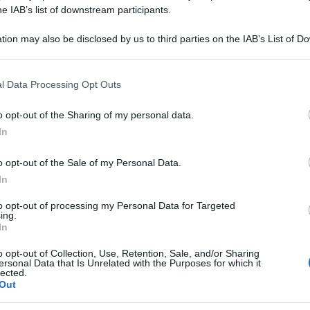
he IAB’s list of downstream participants.
cesso e il ritorno in tv
tion may also be disclosed by us to third parties on the IAB’s List of 
 that may further disclose it to other third parties.
 that this website/app uses one or more Google services and may gath
l Data Processing Opt Outs
including but not limited to your visit or usage behaviour. You may click 
 to Google and its third-party tags to use your data for below specifi
o opt-out of the Sharing of my personal data.
ogle consent section.
In
o opt-out of the Sale of my Personal Data.
In
to opt-out of processing my Personal Data for Targeted
ing.
In
Amici:
o opt-out of Collection, Use, Retention, Sale, and/or Sharing
anno scorso e stasera tornerà sul palco che
di rap
ersonal Data that Is Unrelated with the Purposes for which it
lected.
nfatti,
Francesco Cicchella
è stato uno
Tempta
Out
Giorda
 stagione televisiva. Andando nel
scree