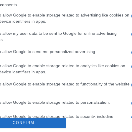
consents
vere i suoi primi passi nel noto programma
Ballan
Carluc
tato notato da Carlo Conti che dapprima
o allow Google to enable storage related to advertising like cookies on
evice identifiers in apps.
Tempta
di Sanremo e, successivamente a Tale
Vatier
o ottenendo un grande successo. Difatti,
o allow my user data to be sent to Google for online advertising
Grazia
s.
ssimo grazie alla sua proverbiale
Mattia
e le sue imitazioni nello show di Conti?
to allow Google to send me personalized advertising.
kira e Bruno Mars, ma non è finita qua
o allow Google to enable storage related to analytics like cookies on
nerà sul “luogo del delitto”.
evice identifiers in apps.
te in gioco: bisserà il successo
o allow Google to enable storage related to functionality of the website
espettatori sapranno bene, stasera inizierà
o allow Google to enable storage related to personalization.
ow che vedrà contrapposti parte dei
o allow Google to enable storage related to security, including
migliori delle scorse edizioni, tra cui
cation functionality and fraud prevention, and other user protection.
CONFIRM
 scorso,
Francesco Cicchella
. Le puntate