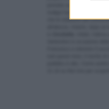
previste sono 3, quindi una i
maligni hanno asserito che qu
che le esibizioni dei concorre
all’altezza. Intanto, dopo un 
tv
Cicchella
. Infatti, l’ulti
Settembre in occasione della 
Francesco a ottenere il succ
tutti questi mesi, il rischio 
pubblico è alto. Come andrà 
21.10 su Rai Uno per scoprir