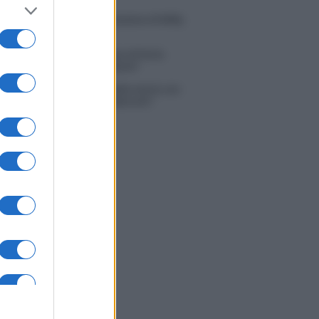
do con le stelle 2026, rivoluzione di Milly
ci: tutte le indiscrezioni
tion Island, la confessione di Perla
o: “Non riesco più a guardarlo”
 Kendi soffre per la fine della storia con
 Scudieri: “So cosa ci ha distrutti”