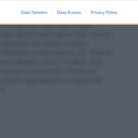
n meno rispetto alla scorsa edizione e i
Data Deletion
Data Access
Privacy Policy
esta scelta sia stata dettata dal fatto
nti in lizza non siano state proprio
lungo silenzio durato alcuni mesi, torna in
ma apparizione del comico è stata a
finalissima di Miss Italia su La7. Riuscirà
esso dell’anno scorso? In effetti, dopo
di non avere nuovamente il favore del
a finire? Appuntamento a stasera alle
lo.