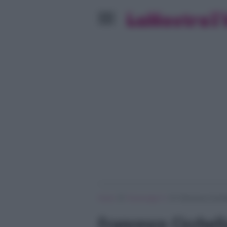
»
»
Home
Personaggi Tv
Francesco Cicchell
Francesco Cicchella