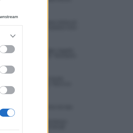
“Dicono di me…”
Downstream
Amici, Simone Nolasco vittima di
un incidente: “Mi è passata tutta
la vita davanti”
er and store
to grant or
ed purposes
Un medico in famiglia, l’appello
di Margot Sikabonyi: “Necessario
il suo ritorno!”
Temptation Island, Danilo
D’Angelo ammette: “Non è un
periodo semplice”
 Opi svela una volta per tutte che tipo
porto ha con Michelle
tion Island, Danilo diffida Simona
no che replica: “Ho conservato gli
n”