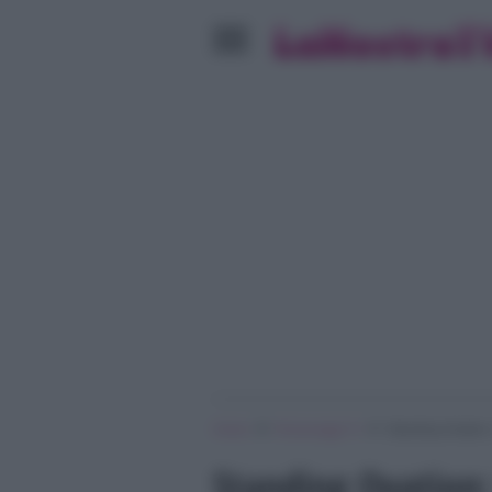
»
»
Home
Personaggi Tv
Standing Ovation:
Standing Ovation: