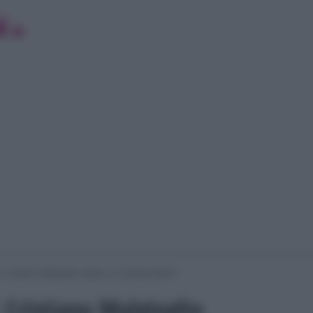
 Cristiano Malgioglio replica a Loredana Bertè
 Cristiano Malgioglio