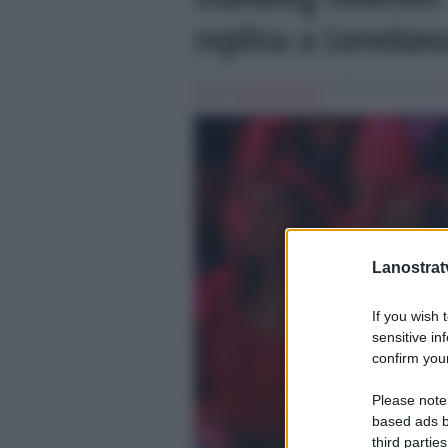
replica a Loredan
Scritto da
Denis Bocca
, il Febbraio 17, 2017 , 
bertè
,
Standing Ovation
Lanostratv
If you wish 
sensitive in
confirm your
Please note
based ads b
third parties