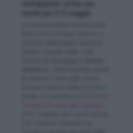
anticipazioni: arriva una
novità per il 15 maggio
La notizia lanciata da Emanuele
Ruzza (voce di Ayaz Dincer), e
riportata dalla pagina facebook
Serkan Cayoglu Italia
, sulla
ripresa dei doppiaggi di
Cherry
Season 2
, confermerebbe perciò
la messa in onda delle nuove
puntate a partire dalla prossima
estate. Le anticipazioni di
Cherry
Season, in onda dal 5 giugno
2017, svelano che i primi episodi
che verranno trasmessi su
Canale 5 saranno gli ultimi della