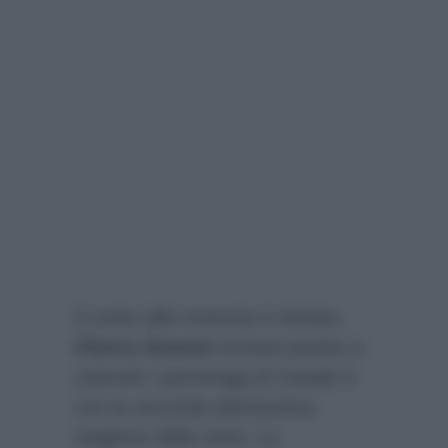
Il conto alla rovescia è iniziato.
Cherry Season
tornerà presto a
colorare i pomeriggi di Canale 5
con la seconda attesissima
stagione della serie. Le