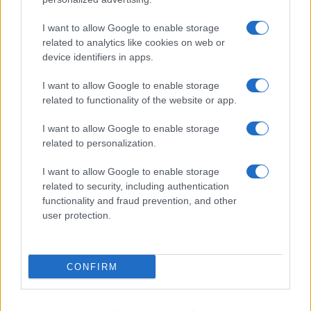
Grazioso: attività in espansione?
Benjamin Mascolo replica alla sua ex
I want to allow Google to enable storage
fidanzata Bella Thorne: “Dicono di me…”
related to analytics like cookies on web or
Amici, Simone Nolasco vittima di un
device identifiers in apps.
incidente: “Mi è passata tutta la vita davanti”
I want to allow Google to enable storage
Un medico in famiglia, l’appello di Margot
related to functionality of the website or app.
Sikabonyi: “Necessario il suo ritorno!”
Temptation Island, Danilo D’Angelo ammette:
I want to allow Google to enable storage
“Non è un periodo semplice”
related to personalization.
I want to allow Google to enable storage
related to security, including authentication
functionality and fraud prevention, and other
user protection.
Programmi Tv
Personaggi
Serie Tv
CONFIRM
Soap
Gossip
Musica
Ascolti Tv
The Voice
Chi Siamo