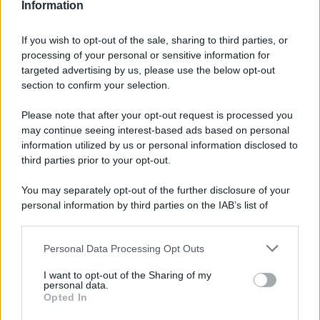
Information
in attesa di conferme ufficiali
provenienti da casa Mediaset.
If you wish to opt-out of the sale, sharing to third parties, or
processing of your personal or sensitive information for
targeted advertising by us, please use the below opt-out
section to confirm your selection.
Please note that after your opt-out request is processed you
may continue seeing interest-based ads based on personal
information utilized by us or personal information disclosed to
third parties prior to your opt-out.
You may separately opt-out of the further disclosure of your
personal information by third parties on the IAB’s list of
downstream participants.
Personal Data Processing Opt Outs
This information may also be disclosed by us to third parties
on the IAB’s List of Downstream Participants that may further
ULTIME NOTIZIE
I want to opt-out of the Sharing of my
disclose it to other third parties.
personal data.
Helena Prestes e Javier Martinez
Opted In
sono in crisi oppure no? Lui
Please note that this website/app uses one or more Google
rompe il silenzio