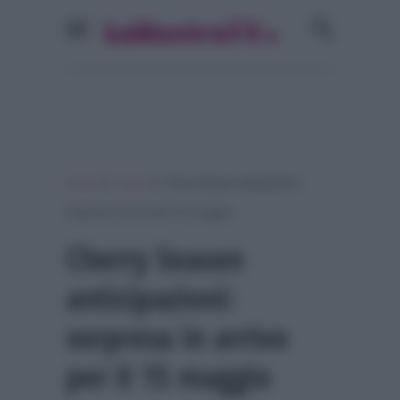
»
»
Home
Soap
Cherry Season anticipazioni:
sorpresa in arrivo per il 15 maggio
Cherry Season
anticipazioni:
sorpresa in arrivo
per il 15 maggio