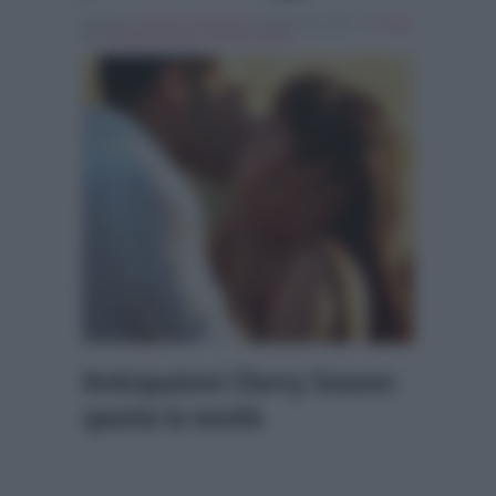
Scritto da
Simona Tranquilli
, il Aprile 21, 2017 , in
Soap
Tag:
Breaking news
,
cherry season
Anticipazioni Cherry Season:
spunta la novità