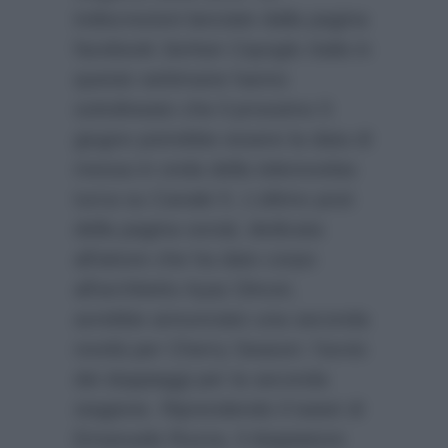
indiscrezioni lanciate dalla pagina
facebook
Serkan Cayoglu Italia
in
queste settimane hanno
sottolineato che il prossimo 5
giugno potrebbe essere la data di
messa in onda della telenovelas
turca su Canale 5. L’ultimo post
della pagina social, dedicata
all’attore che ha dato corpo
all’architetto Ayaz Dincer,
avrebbe annunciato una seconda
novità per Cherry Season: l’avvio
dei doppiaggi per la seconda
stagione. Riprendendo il tweet di
Emanuele Ruzza, il doppiatore