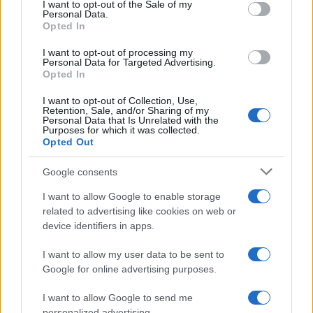
services and may gather and store information including but
I want to opt-out of the Sale of my
Personal Data.
not limited to your visit or usage behaviour. You may click to
Opted In
grant or deny consent to Google and its third-party tags to
Uomini e Donne, sfogo al veleno
use your data for below specified purposes in below Google
di Ludovica Valli: “Letto cose
I want to opt-out of processing my
consent section.
sconvolgenti su di me”
Personal Data for Targeted Advertising.
Opted In
I want to opt-out of Collection, Use,
Uomini e Donne, retroscena di
Retention, Sale, and/or Sharing of my
Alice Barisciani: “Ricevevo
Personal Data that Is Unrelated with the
minacce e insulti”
Purposes for which it was collected.
Opted Out
Belen Rodriguez ritrova la
Google consents
serenità: il bacio con il
compagno Gaetano Fidanzati
I want to allow Google to enable storage
related to advertising like cookies on web or
device identifiers in apps.
Uomini e Donne, Elisabetta
Gigante in ospedale: “Barcollo
I want to allow my user data to be sent to
ma non mollo”
Google for online advertising purposes.
I want to allow Google to send me
Temptation Island, affari d’oro per Giovanni
personalized advertising.