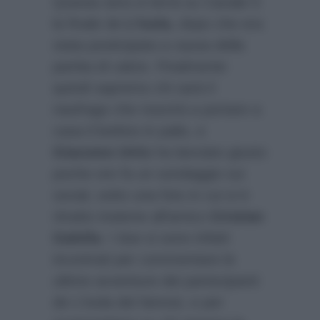
Questa sera si terrà su Canale 5
la finale de
L’Isola
, dopo che era
stata posticipata a causa della
partita di calcio. Finalmente
quindi sapremo chi sarà il
naufrago che riuscirà a portare a
casa il bottino in palio, e
Giacomo Urtis
ha lanciato giusto
poche ore fa un sondaggio sui
social, sotto una foto in cui si è
ritratto insieme all’amico
Cristian
Galella
. I due si sono infatti
incontrati per commentare le
ultime avventure dei partecipanti
de L’Isola dei famosi, e per