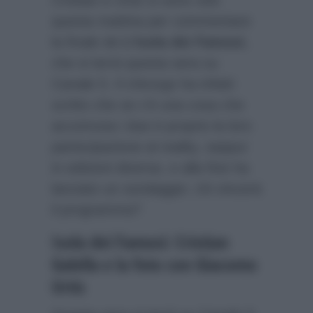
questa mattina per commentare
la finale de
L’Isola dei Famosi
,
che si terrà questa sera su
Canale 5. Il chirurgo ha infatti
scritto che se c’è una cosa che
accomuna i due è proprio la loro
partecipazione al reality, seppur
in edizioni diverse, e alla fine ha
lanciato un sondaggio: chi vincerà
il programma?
Isola dei Famosi: Cristian
Galella e la foto con Giacomo
Urtis