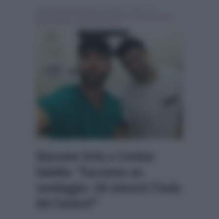
Scritto da
Nicolo' Cenci
, il Aprile 12, 2017 , in
Personaggi Tv
Tag:
Breaking news
,
Cristian Galella
,
Giacomo Urtis
,
l'isola dei famosi
Giacomo Urtis e Cristian
Galella: “Facciamo un
sondaggio: chi vincerà L’Isola
dei Famosi?”