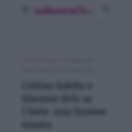
»
»
Home
Personaggi Tv
Cristian Galella e
Giacomo Urtis su L’Isola: cosa faranno stasera
Cristian Galella e
Giacomo Urtis su
L’Isola: cosa faranno
stasera