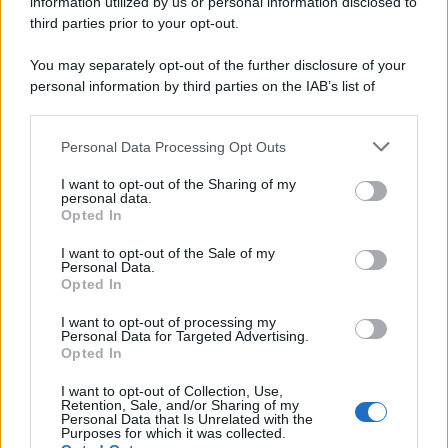
information utilized by us or personal information disclosed to
third parties prior to your opt-out.
You may separately opt-out of the further disclosure of your
personal information by third parties on the IAB’s list of
downstream participants.
Personal Data Processing Opt Outs
This information may also be disclosed by us to third parties
ULTIME NOTIZIE
on the IAB’s List of Downstream Participants that may further
I want to opt-out of the Sharing of my
disclose it to other third parties.
personal data.
Helena Prestes e Javier Martinez
Opted In
sono in crisi oppure no? Lui
Please note that this website/app uses one or more Google
rompe il silenzio
services and may gather and store information including but
I want to opt-out of the Sale of my
Personal Data.
not limited to your visit or usage behaviour. You may click to
Opted In
grant or deny consent to Google and its third-party tags to
Uomini e Donne, sfogo al veleno
use your data for below specified purposes in below Google
di Ludovica Valli: “Letto cose
I want to opt-out of processing my
sconvolgenti su di me”
consent section.
Personal Data for Targeted Advertising.
Opted In
I want to opt-out of Collection, Use,
Uomini e Donne, retroscena di
Retention, Sale, and/or Sharing of my
Alice Barisciani: “Ricevevo
Personal Data that Is Unrelated with the
minacce e insulti”
Purposes for which it was collected.