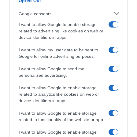
Opted Out
Belen Rodriguez ritrova la
Google consents
serenità: il bacio con il
compagno Gaetano Fidanzati
I want to allow Google to enable storage
related to advertising like cookies on web or
device identifiers in apps.
Uomini e Donne, Elisabetta
Gigante in ospedale: “Barcollo
I want to allow my user data to be sent to
ma non mollo”
Google for online advertising purposes.
I want to allow Google to send me
Temptation Island, affari d’oro per Giovanni
Grazioso: attività in espansione?
personalized advertising.
Benjamin Mascolo replica alla sua ex
I want to allow Google to enable storage
fidanzata Bella Thorne: “Dicono di me…”
related to analytics like cookies on web or
Amici, Simone Nolasco vittima di un
device identifiers in apps.
incidente: “Mi è passata tutta la vita davanti”
I want to allow Google to enable storage
Un medico in famiglia, l’appello di Margot
related to functionality of the website or app.
Sikabonyi: “Necessario il suo ritorno!”
Temptation Island, Danilo D’Angelo ammette:
I want to allow Google to enable storage
“Non è un periodo semplice”