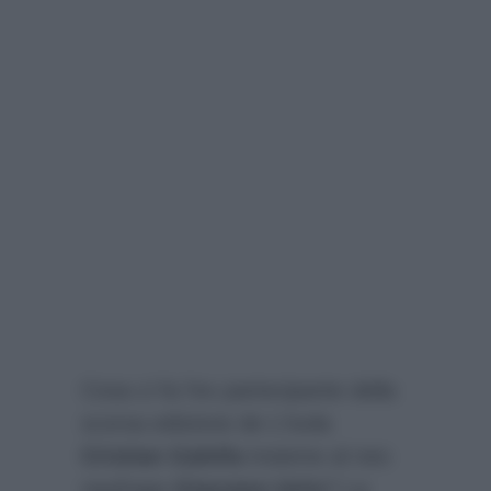
Cosa ci fa l’ex partecipante della
scorsa edizione de L’Isola
Cristian Galella
insieme al neo
naufrago
Giacomo Urtis
? La