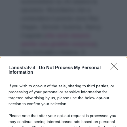
scommettere su chi stasera la
spunterà. Ricordiamo che a
contendersi il premio sono Raz
Degan, Simone Susinna, Nancy
Coppola (
che avrà stasera
anche una gradita sorpresa
),
Eva Grimaldi e Malena. Il
collegamento con lo studio
Lanostratv.it -
Do Not Process My Personal
avverrà da Milano 2, in cui, oltre
Information
ai finalisti, ci sarà pure l’inviato di
questa edizione Stefano Bettarini.
If you wish to opt-out of the sale, sharing to third parties, or
processing of your personal or sensitive information for
targeted advertising by us, please use the below opt-out
section to confirm your selection.
Please note that after your opt-out request is processed you
may continue seeing interest-based ads based on personal