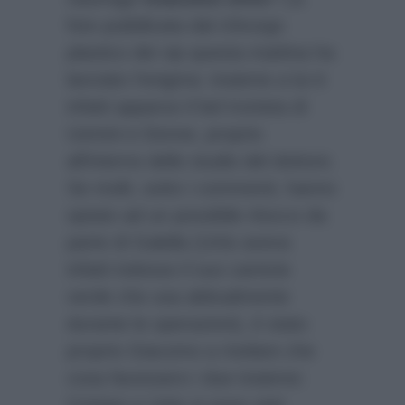
foto pubblicata dal chirurgo
plastico dei vip questa mattina ha
lanciato l’enigma: insieme a lui è
infatti apparso il bel tronista di
Uomini e Donne, proprio
all’interno dello studio del dottore.
Se molti, sotto i commenti, hanno
optato ad un possibile ritocco da
parte di Galella (Urtis aveva
infatti indosso il suo camicie
verde che usa abitualmente
durante le operazioni), è stato
proprio Giacomo a rivelare che
cosa facessero i due insieme:
Cristian e Urtis si sono visti