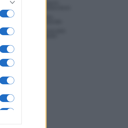
ice Senior, rivoluzione in giuria:
la Mannoia sostituisce Loredana Bertè
i Tv 3 agosto: vince Il Giovane
bano, Ruota ad un passo dal 30%
Scotti sul successo de La ruota della
a: “Rai ci ha preso sottogamba”