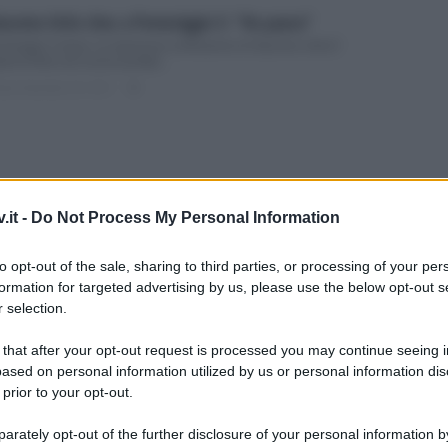
acomo Urtis choc a Pomeriggio 5: “Ho paura”
meriggio Cinque: la clamorosa confessione di Giacomo Urtis E’
pena finita una nuova puntata...
ted Settembre 28, 2017
0
.it -
Do Not Process My Personal Information
acomo Urtis contro Alba Parietti? Cos’è successo
to opt-out of the sale, sharing to third parties, or processing of your per
ba Parietti presa di mira da Giacomo Urtis? Alba Parietti, famosa
formation for targeted advertising by us, please use the below opt-out s
wgirl e opinionista...
ULTIME
 selection.
ted Settembre 5, 2017
0
 that after your opt-out request is processed you may continue seeing i
ased on personal information utilized by us or personal information dis
 prior to your opt-out.
rately opt-out of the further disclosure of your personal information by