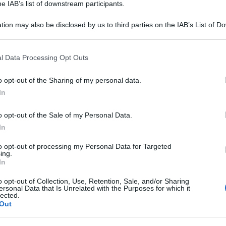
he IAB’s list of downstream participants.
istian Galella e Giacomo Urtis su L’Isola: cosa
tion may also be disclosed by us to third parties on the IAB’s List of 
ranno stasera
 that may further disclose it to other third parties.
acomo Urtis e Cristian Galella: “Facciamo un sondaggio: chi
ncerà L’Isola dei Famosi?” Cosa...
 that this website/app uses one or more Google services and may gath
l Data Processing Opt Outs
including but not limited to your visit or usage behaviour. You may click 
ted Aprile 12, 2017
0
 to Google and its third-party tags to use your data for below specifi
o opt-out of the Sharing of my personal data.
ogle consent section.
In
acomo Urtis prende in giro la d’Urso: LA FOTO
o opt-out of the Sale of my Personal Data.
rbara d’Urso beffeggiata da Giacomo Urtis su Instagram L’ex
In
fraga de L’Isola dei Famosi...
ted Marzo 27, 2017
0
to opt-out of processing my Personal Data for Targeted
ing.
In
o opt-out of Collection, Use, Retention, Sale, and/or Sharing
Tempta
ersonal Data that Is Unrelated with the Purposes for which it
Canale
lected.
ssip L’isola dei famosi: Urtis contro Moreno e la De
Out
Raffael
enet
ha det