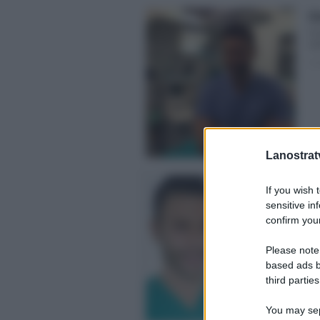
Gi
Po
ap
Pos
Lanostratv
Gi
If you wish 
Al
sensitive in
sho
confirm your
Pos
Please note
based ads b
third parties
You may sepa