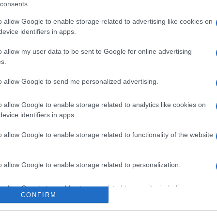
acomo Urtis: lo sfogo contro Samantha De Grenet e Moreno
consents
The Vo
za peli sulla lingua,...
Fiorel
o allow Google to enable storage related to advertising like cookies on
ted Marzo 1, 2017
0
Ascolt
evice identifiers in apps.
Montal
o allow my user data to be sent to Google for online advertising
Gerry 
fortun
s.
adimir Luxuria ironizza su Giacomo Urtis: la battuta
 diretta
to allow Google to send me personalized advertising.
como Urtis deriso da Vladimir Luxuria: la battuta dell’opinionista
a ha portato l’opinionista de...
o allow Google to enable storage related to analytics like cookies on
ted Febbraio 20, 2017
0
evice identifiers in apps.
o allow Google to enable storage related to functionality of the website
ola, Massimo Ceccherini: l’amara confidenza a
o allow Google to enable storage related to personalization.
acomo Urtis
ssimo Ceccherini de L’Isola dei Famosi fa una scottante
o allow Google to enable storage related to security, including
elazione a Giacomo Urtis E’...
CONFIRM
cation functionality and fraud prevention, and other user protection.
ted Febbraio 15, 2017
0