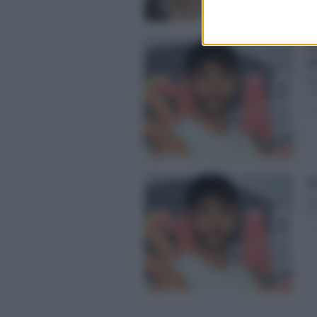
L’
m
Gi
L’
Pos
Is
Gi
po
Pos