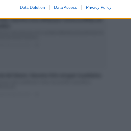
Data Deletion
Data Access
Privacy Policy
isola, Giacomo Urtis diffamato? Arriva la diffida del
edico
acomo Urtis denuncia chi lo avrebbe diffamato prima dell’inizio de
isola dei famosi Giacomo...
ted Gennaio 30, 2017
0
ola dei famosi, Giacomo Urtis nei guai: la polemica
acomo Urtis è partito per L’isola, ma sul web si accende la
lemica Ad...
ted Gennaio 28, 2017
0