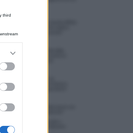
Michelle
 third
Temptation Island, Danilo diffida
Simona Giordano che replica:
“Ho conservato gli screen”
Downstream
Ballando con le stelle 2026,
er and store
rivoluzione di Milly Carlucci:
to grant or
tutte le indiscrezioni
ed purposes
Temptation Island, la
confessione di Perla Vatiero:
“Non riesco più a guardarlo”
 Kendi soffre per la fine della storia con
 Scudieri: “So cosa ci ha distrutti”
tion Island, puntata speciale a
bre? Lo spoiler di Rosario Monetti