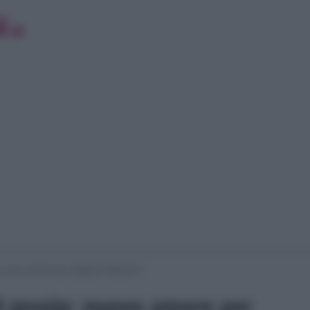
: nuovo amore per Isabella Falasconi?
d gossip: nuovo amore per