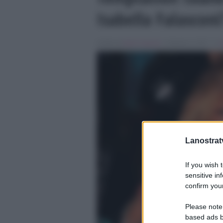
Isabella Falasconi
Scritto da
Ilaria Capozzi
, il Agosto 6, 2017 , in
Lanostratv
If you wish 
sensitive in
confirm your
Please note
based ads b