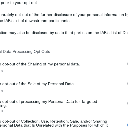
 prior to your opt-out.
rately opt-out of the further disclosure of your personal information by
he IAB’s list of downstream participants.
tion may also be disclosed by us to third parties on the IAB’s List of 
bella Falasconi ha un nuovo amore
 that may further disclose it to other third parties.
 that this website/app uses one or more Google services and may gath
l Data Processing Opt Outs
including but not limited to your visit or usage behaviour. You may click 
 to Google and its third-party tags to use your data for below specifi
o opt-out of the Sharing of my personal data.
ogle consent section.
In
o opt-out of the Sale of my Personal Data.
In
to opt-out of processing my Personal Data for Targeted
Grazia
ing.
Mattia
In
Tempta
o opt-out of Collection, Use, Retention, Sale, and/or Sharing
settem
ersonal Data that Is Unrelated with the Purposes for which it