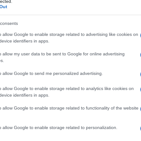
lected.
Carmen
Out
Amici?
sta originaria di Ancona, si è fatta notare
Marian
consents
cachet
azione, come dama, al trono Over del
Tempta
pi,
Uomini e Donne
, dove, nel 2014, ha
o allow Google to enable storage related to advertising like cookies on
massac
evice identifiers in apps.
valiere Mauro Donà. Dopo un serrato
ui, la coppia aveva lasciato il programma
o allow my user data to be sent to Google for online advertising
s.
mente la propria storia lontano dalle
te mesi di relazione, i due avevano poi
to allow Google to send me personalized advertising.
re partecipando alla seconda edizione di
o allow Google to enable storage related to analytics like cookies on
onà si era avvicinato eccessivamente alla
evice identifiers in apps.
stillando numerosi dubbi nella compagna.
o allow Google to enable storage related to functionality of the website
tenzionata a lasciare il programma da sola,
 il confronto con l’uomo avvenuto
o allow Google to enable storage related to personalization.
e il quale lui le aveva confidato che proprio
e gli aveva permesso di capire quanto