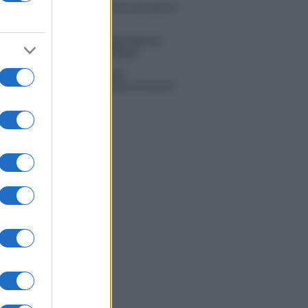
 Russo ed Enzo Paolo Turchi nel cast di
 La loro risposta spiazza
na Scarci: “Saranno Famosi? Niente
. Ecco com’era Maria De Filippi”
tion Island, Soraya Sabetta
rata: “Sono stata minacciata di morte”