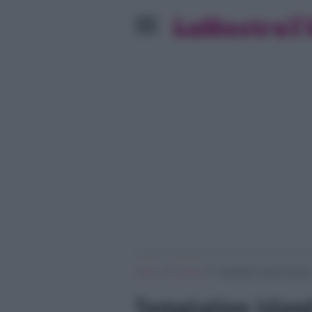
»
»
Home
Gossip
Temptation Island gossip
Temptation Islan