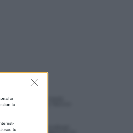
 NOTIZIE
sonal or
Temptation Island, Danilo
D’Angelo ammette: “Non è un
ection to
periodo semplice”
nterest-
Amici: Opi svela una volta per
closed to
tutte che tipo di rapporto ha con